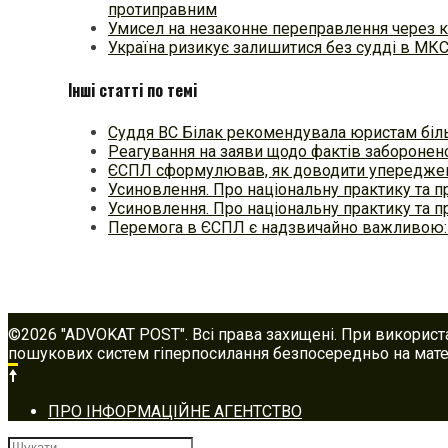
протиправним
Умисел на незаконне переправлення через к
Україна ризикує залишитися без судді в МК
Інші статті по темі
Суддя ВС Білак рекомендувала юристам бі
Реагування на заяви щодо фактів заборонен
ЄСПЛ сформулював, як доводити упереджен
Усиновлення. Про національну практику та п
Усиновлення. Про національну практику та п
Перемога в ЄСПЛ є надзвичайно важливою:
©2026 "ADVOKAT POST". Всі права захищені. При використ
пошукових систем гіперпосилання безпосередньо на матер
Footer
ПРО ІНФОРМАЦІЙНЕ АГЕНТСТВО
navigation
Шукати: