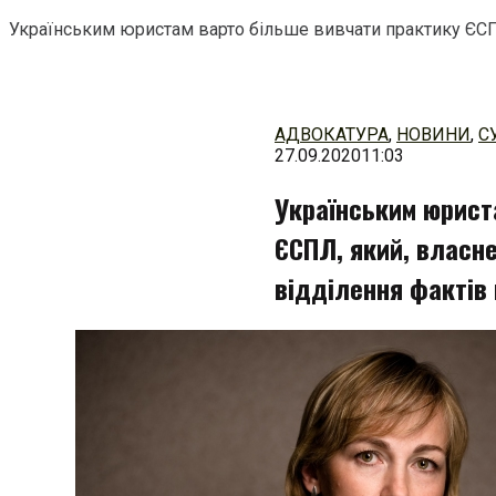
Українським юристам варто більше вивчати практику ЄСПЛ
Перейти
до
змісту
АДВОКАТУРА
,
НОВИНИ
,
С
27.09.2020
11:03
Українським юрист
ЄСПЛ, який, власне
відділення фактів