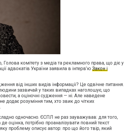
Голова комітету з медіа та рекламного права, що діє у
ації адвокатів України заявила в інтерв’ю
Закон і
удження від інших видів інформації? Це одвічне питання.
людини зазвичай у таких випадках наголошує, що
овести, а оціночні судження — ні. Але наведене
 додає розуміння тим, хто звик до чітких
.
складно одночасно. ЄСПЛ не раз зауважував: для того,
а де оцінка, потрібно проаналізувати повний текст
 яку проблему описує автор: про що його твір, який