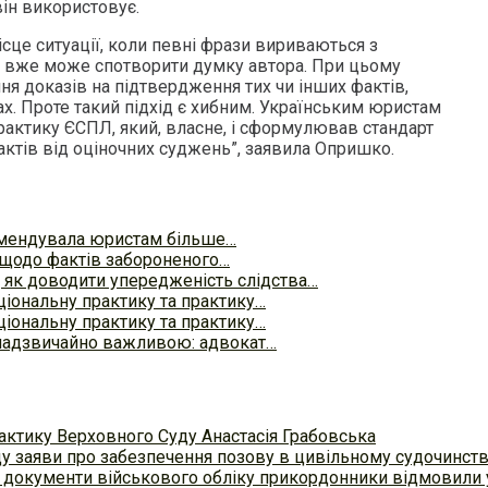
він використовує.
сце ситуації, коли певні фрази вириваються з
бі вже може спотворити думку автора. При цьому
я доказів на підтвердження тих чи інших фактів,
х. Проте такий підхід є хибним. Українським юристам
рактику ЄСПЛ, який, власне, і сформулював стандарт
актів від оціночних суджень”, заявила Опришко.
омендувала юристам більше…
 щодо фактів забороненого…
як доводити упередженість слідства…
ціональну практику та практику…
ціональну практику та практику…
надзвичайно важливою: адвокат…
актику Верховного Суду Анастасія Грабовська
ду заяви про забезпечення позову в цивільному судочинст
 документи військового обліку прикордонники відмовили у