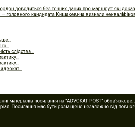
ордон доводиться без точних даних про маршрут: які доказ
С — головного кандидата Кишакевича визнали некваліфіков
льше…
ого…
ість слідства…
рактику…
рактику…
 адвокат…
анні матеріалів посилання на "ADVOKAT POST" обов'язкове.
іал. Посилання має бути розміщене незалежно від повного