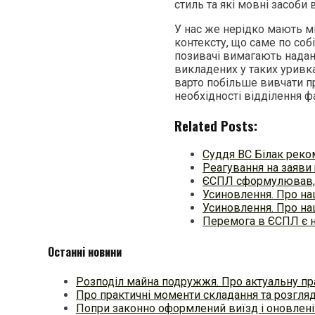
стиль та які мовні засоби 
У нас же нерідко мають мі
контексту, що саме по со
позивачі вимагають наданн
викладених у таких уривка
варто побільше вивчати п
необхідності відділення ф
Related Posts:
Суддя ВС Білак рек
Реагування на заяви
ЄСПЛ сформулював, 
Усиновлення. Про на
Усиновлення. Про на
Перемога в ЄСПЛ є 
Останні новини
Розподіл майна подружжя. Про актуальну пр
Про практичні моменти складання та розгля
Попри законно оформлений виїзд і оновлені