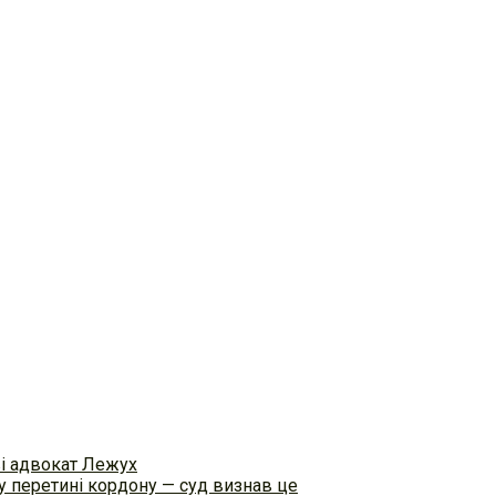
ві адвокат Лежух
 перетині кордону — суд визнав це