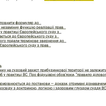
заповнити формуляр до…
незамінну функцію реалізації прав…
 у практиці Європейського суду з…
ється до Європейського суду з…
ого подали термінове звернення до…
 Європейського суду з прав…
ь
ку на судовий захист прибудинкової території не залежит
б у практиці ВC. Про фідуціарні обов’язки, “правило ділов
прирівнюється до постанови — докази, отримані дізнавач
досвіду з доктриною, логікою і здоровим глуздом суддя В