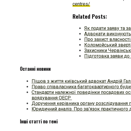
centres/
Related Posts:
Як подати заяву та 
Адвокати виконують 
Про захист власності
Коломойський зверта
Захисники Червінськ
Підготовка заяви до
Останні новини
Пішов з життя київський адвокат Андрій Гал
Право співвласника багатоквартирного будин
Стандарти належної поведінки посадових осі
врядування ОЕСР
Доручення керівника органу розслідування 
Юридичний аналіз. Про зв’язок практичного 
Інші статті по темі