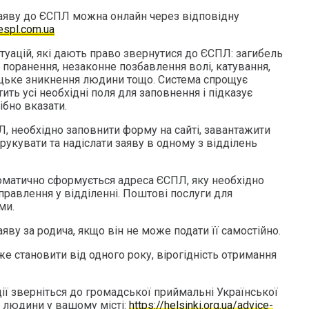
аяву до ЄСПЛ можна онлайн через відповідну
spl.com.ua
туацій, які дають право звернутися до ЄСПЛ: загибель
 поранення, незаконне позбавлення волі, катування,
ицьке зникнення людини тощо. Система спрощує
ить усі необхідні поля для заповнення і підказує
ібно вказати.
, необхідно заповнити форму на сайті, завантажити
рукувати та надіслати заяву в одному з відділень
оматично сформується адреса ЄСПЛ, яку необхідно
правлення у відділенні. Поштові послуги для
ми.
ву за родича, якщо він не може подати її самостійно.
е становити від одного року, вірогідність отримання
ії зверніться до громадської приймальні Української
в людини у вашому місті:
https://helsinki.org.ua/advice-