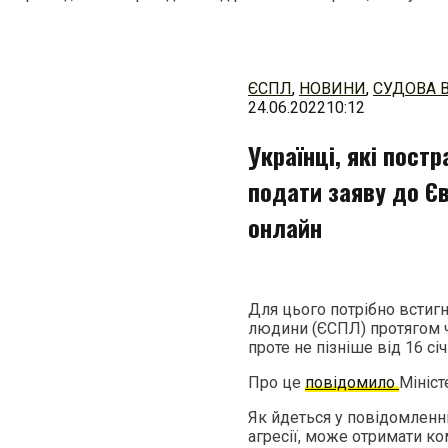
Перейти
до
змісту
ЄСПЛ
,
НОВИНИ
,
СУДОВА 
24.06.2022
10:12
Українці, які пост
подати заяву до Є
онлайн
Для цього потрібно встигн
людини (ЄСПЛ) протягом ч
проте не пізніше від 16 сі
Про це
повідомило
Мініст
Як йдеться у повідомленні
агресії, може отримати ко