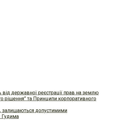
ь від державної реєстрації прав на землю
ого рішення” та Принципи корпоративного
ем, залишаються допустимими
С Гудима