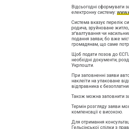
Відсьогодні сформувати з
електронну систему:
www.e
Система вказує перелік си
родича, зруйноване житло,
зґвалтування чи насильн
подання заяви, бо вже міст
громадянам, що саме потр
Щоб подати позов до ЄСПЛ
необхідні документи, розд
Укрпошти.
При заповненні заяви авт
наклеїти на упаковане від
відправника є безоплатни
Також можна заповнити зая
Термін розгляду заяви мож
компенсації є високою.
Для отримання консультац
Гельсінської спілки з пра