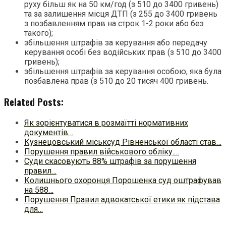
руху більш як на 50 км/год (з 510 до 3400 гривень)
та за залишення місця ДТП (з 255 до 3400 гривень
з позбавленням прав на строк 1-2 роки або без
такого);
збільшення штрафів за керування або передачу
керування особі без водійських прав (з 510 до 3400
гривень);
збільшення штрафів за керування особою, яка була
позбавлена прав (з 510 до 20 тисяч 400 гривень.
Related Posts:
Як зорієнтуватися в розмаїтті нормативних
документів…
Кузнецовський міськсуд Рівненської області став…
Порушення правил військового обліку.…
Суди скасовують 88% штрафів за порушення
правил…
Колишнього охоронця Порошенка суд оштрафував
на 588…
Порушення Правил адвокатської етики як підстава
для…