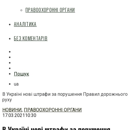
ПРАВООХОРОННІ ОРГАНИ
АНАЛІТИКА
БЕЗ КОМЕНТАРІВ
Facebook
Mail
Telegram
Feed
Пошук
ua
В Україні нові штрафи за порушення Правил дорожнього
руху
Перейти
НОВИНИ
,
ПРАВООХОРОННІ ОРГАНИ
до
17.03.2021
10:30
змісту
В Україні нові штрафи за порушення