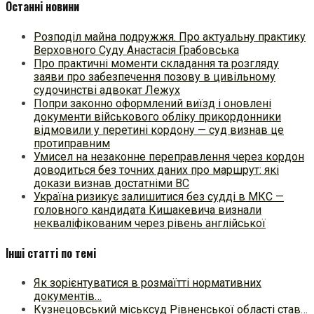
Останні новини
Розподіл майна подружжя. Про актуальну практику
Верховного Суду Анастасія Грабовська
Про практичні моменти складання та розгляду
заяви про забезпечення позову в цивільному
судочинстві адвокат Лежух
Попри законно оформлений виїзд і оновлені
документи військового обліку прикордонники
відмовили у перетині кордону — суд визнав це
протиправним
Умисел на незаконне переправлення через кордон
доводиться без точних даних про маршрут: які
докази визнав достатніми ВС
Україна ризикує залишитися без судді в МКС —
головного кандидата Кишакевича визнали
некваліфікованим через рівень англійської
Інші статті по темі
Як зорієнтуватися в розмаїтті нормативних
документів…
Кузнецовський міськсуд Рівненської області став…