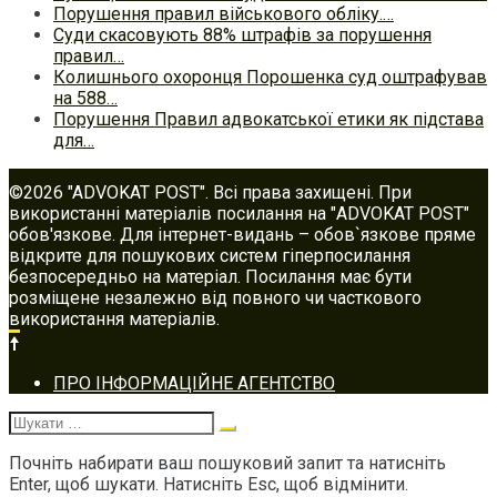
Порушення правил військового обліку.…
Суди скасовують 88% штрафів за порушення
правил…
Колишнього охоронця Порошенка суд оштрафував
на 588…
Порушення Правил адвокатської етики як підстава
для…
©2026 "ADVOKAT POST". Всі права захищені. При
використанні матеріалів посилання на "ADVOKAT POST"
обов'язкове. Для інтернет-видань – обов`язкове пряме
відкрите для пошукових систем гіперпосилання
безпосередньо на матеріал. Посилання має бути
розміщене незалежно від повного чи часткового
використання матеріалів.
Footer
ПРО ІНФОРМАЦІЙНЕ АГЕНТСТВО
navigation
Шукати:
Почніть набирати ваш пошуковий запит та натисніть
Enter, щоб шукати. Натисніть Esc, щоб відмінити.