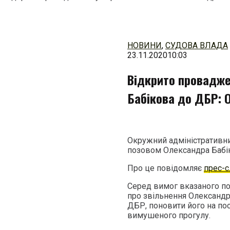
Перейти
до
змісту
НОВИНИ
,
СУДОВА ВЛАДА
23.11.2020
10:03
Відкрито провадже
Бабікова до ДБР: 
Окружний адміністративни
позовом Олександра Бабі
Про це повідомляє
прес-
Серед вимог вказаного по
про звільнення Олександр
ДБР, поновити його на пос
вимушеного прогулу.