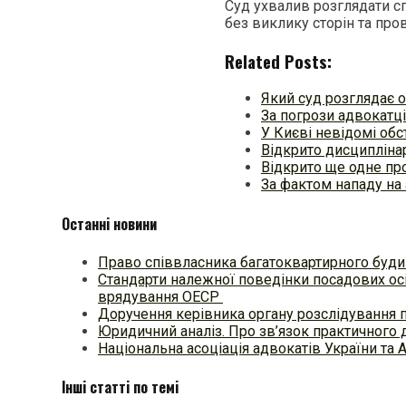
Суд ухвалив розглядати 
без виклику сторін та про
Related Posts:
Який суд розглядає
За погрози адвокатц
У Києві невідомі обс
Відкрито дисципліна
Відкрито ще одне п
За фактом нападу на 
Останні новини
Право співвласника багатоквартирного будин
Стандарти належної поведінки посадових осі
врядування ОЕСР
Доручення керівника органу розслідування 
Юридичний аналіз. Про зв’язок практичного 
Національна асоціація адвокатів України та 
Інші статті по темі