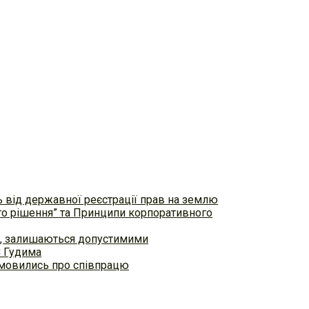
ь від державної реєстрації прав на землю
ого рішення” та Принципи корпоративного
ем, залишаються допустимими
С Гудима
домовились про співпрацю