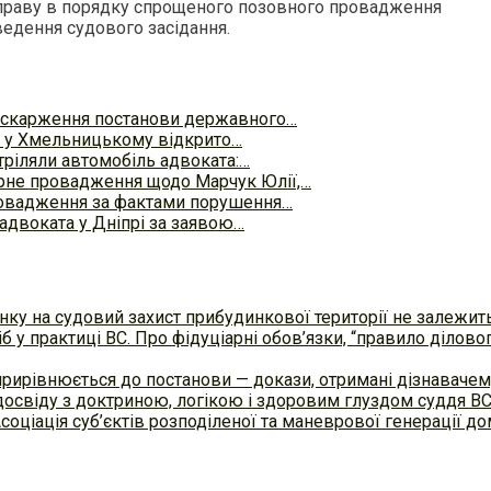
справу в порядку спрощеного позовного провадження
ведення судового засідання.
 оскарження постанови державного…
і у Хмельницькому відкрито…
тріляли автомобіль адвоката:…
рне провадження щодо Марчук Юлії,…
ровадження за фактами порушення…
адвоката у Дніпрі за заявою…
ку на судовий захист прибудинкової території не залежит
б у практиці ВC. Про фідуціарні обов’язки, “правило ділов
прирівнюється до постанови — докази, отримані дізнавач
досвіду з доктриною, логікою і здоровим глуздом суддя В
Асоціація суб’єктів розподіленої та маневрової генерації 