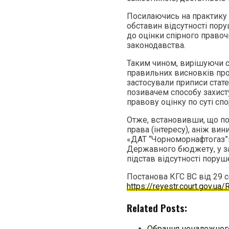
Посилаючись на практику В
обставин відсутності пор
до оцінки спірного право
законодавства.
Таким чином, вирішуючи сп
правильних висновків про
застосували приписи стате
позивачем способу захисту
правову оцінку по суті спо
Отже, встановивши, що по
права (інтересу), аніж ви
«ДАТ “Чорноморнафтогаз”»
Державного бюджету, у з
підстав відсутності поруш
Постанова КГС ВС від 29 с
https://reyestr.court.gov.u
Related Posts:
Обрання неналежного