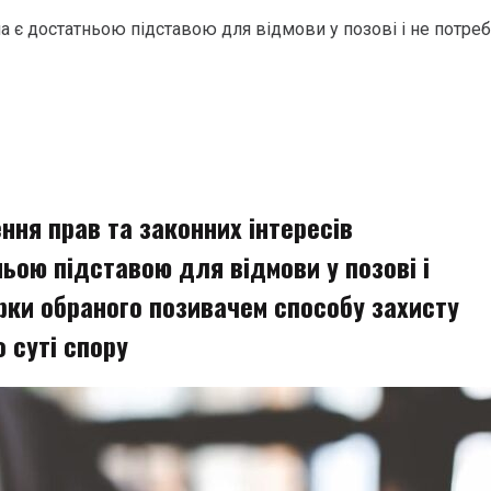
ча є достатньою підставою для відмови у позові і не потре
ння прав та законних інтересів
ьою підставою для відмови у позові і
рки обраного позивачем способу захисту
о суті спору