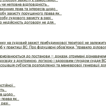
 чи неповна відповідність…
законних прав та інтересів щодо…
обу захисту порушеного права як…
обу судового захисту в разі…
о недійсність договору не для…
ку на судовий захист прибудинкової території не залежит
б у практиці ВC. Про фідуціарні обов’язки, “правило ділов
прирівнюється до постанови — докази, отримані дізнавач
досвіду з доктриною, логікою і здоровим глуздом суддя В
Асоціація суб’єктів розподіленої та маневрової генерації 
остійної…
сть…
сів щодо…
 права як…
 разі…