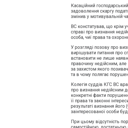
Касаційний господарський
задоволення скаргу податк
змінив у мотивувальній ча
ВС констатував, що крім у
справі про визнання неді
особа, чиї права та охоро
У розгляді позову про ви
вирішувати питання про с
встановити не лише наявні
правочину недійсним, але 
за захистом якого позивач
та в чому полягає порушен
Колегія суддів КГС ВС вра
про визнання недійсним д
конкретні факти порушення
її права та законні інте
результаті визнання його
заінтересованої особи буд
При цьому відсутність пор
самостійною, достатньою 