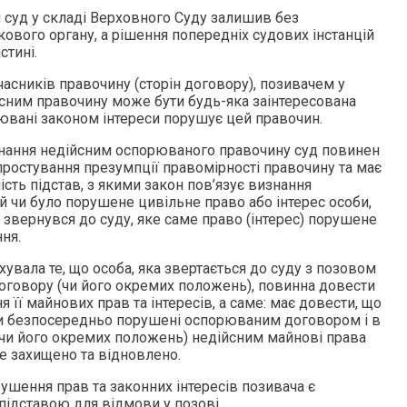
 суд у складі Верховного Суду залишив без
ового органу, а рішення попередніх судових інстанцій
стині.
часників правочину (сторін договору), позивачем у
йсним правочину може бути будь-яка заінтересована
нювані законом інтереси порушує цей правочин.
знання недійсним оспорюваного правочину суд повинен
простування презумпції правомірності правочину та має
сть підстав, з якими закон пов’язує визнання
й чи було порушене цивільне право або інтерес особи,
 звернувся до суду, яке саме право (інтерес) порушене
ня.
хувала те, що особа, яка звертається до суду з позовом
оговору (чи його окремих положень), повинна довести
 її майнових прав та інтересів, а саме: має довести, що
реси безпосередньо порушені оспорюваним договором і в
 (чи його окремих положень) недійсним майнові права
е захищено та відновлено.
ушення прав та законних інтересів позивача є
підставою для відмови у позові.