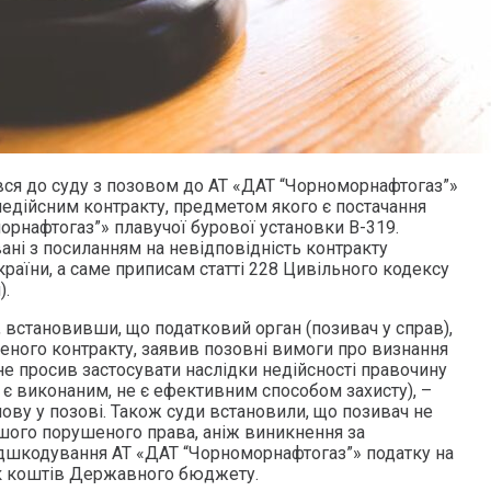
ся до суду з позовом до АТ «ДАТ “Чорноморнафтогаз”»
недійсним контракту, предметом якого є постачання
рнафтогаз”» плавучої бурової установки В-319.
ані з посиланням на невідповідність контракту
раїни, а саме приписам статті 228 Цивільного кодексу
).
, встановивши, що податковий орган (позивач у справ),
ченого контракту, заявив позовні вимоги про визнання
не просив застосувати наслідки недійсності правочину
ір є виконаним, не є ефективним способом захисту), –
ову у позові. Також суди встановили, що позивач не
ншого порушеного права, аніж виникнення за
ідшкодування АТ «ДАТ “Чорноморнафтогаз”» податку на
ок коштів Державного бюджету.