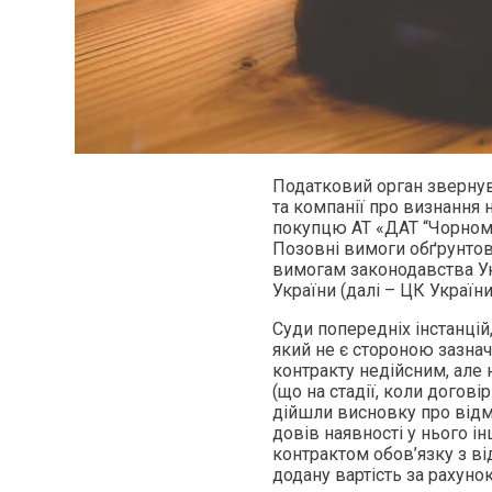
Податковий орган звернув
та компанії про визнання 
покупцю АТ «ДАТ “Чорномо
Позовні вимоги обґрунтов
вимогам законодавства Ук
України (далі – ЦК України
Суди попередніх інстанцій
який не є стороною зазна
контракту недійсним, але 
(що на стадії, коли догов
дійшли висновку про відм
довів наявності у нього і
контрактом обов’язку з в
додану вартість за рахун