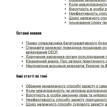
Коли невідповідність
Відсутність в особи 
Неефективність спос
Щодо належного спос
Ініціювання спору пр
Останні новини
Право співвласника багатоквартирного будин
Стандарти належної поведінки посадових осі
врядування ОЕСР
Доручення керівника органу розслідування 
Юридичний аналіз. Про зв’язок практичного 
Національна асоціація адвокатів України та 
Інші статті по темі
Обрання неналежного способу захисту є сам
Коли невідповідність чи неповна відповідні
Відсутність в особи законних прав та інтере
Неефективність способу захисту порушеного
Щодо належного способу судового захисту в