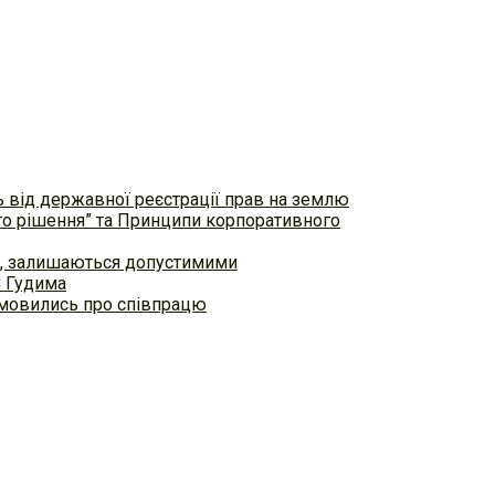
ь від державної реєстрації прав на землю
ого рішення” та Принципи корпоративного
ем, залишаються допустимими
С Гудима
домовились про співпрацю