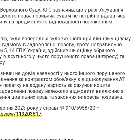
ерховного Суду, КГС зазначив, що у разі з’ясування
ушеного права позивача, судам не потрібно вдаватись
чину на предмет його відповідності положенням
ір, суди попередніх судових інстанцій дійшли у цілому
 відмову в задоволенні позову, проте неправильно
й 5, 14 ГПК України, здійснивши оцінку обраного
 відсутнього у нього порушеного права (інтересу) та
ру.
зивач не довів наявності у нього іншого порушеного
никнення за контрактом обов’язку з відшкодування АТ
 податку на додану вартість за рахунок коштів
адоволенні позову належало відмовити виключно з
ення цивільних прав та законних інтересів позивача.
ерпня 2023 року у справі № 910/5958/20 –
a/Review/113203817
.
 способу захисту є самостійної…