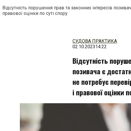
Відсутність порушення прав та законних інтересів позива
правової оцінки по суті спору
Перейти
до
змісту
СУДОВА ПРАКТИКА
02.10.2023
14:22
Відсутність поруше
позивача є достатн
не потребує переві
і правової оцінки п