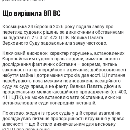
Що вирішила ВП ВС
Космацька 24 березня 2026 року подала заяву про
перегляд судових рішень за виключними обставинами
на підставі п. 2 ч. 3 ст. 423 ЦПК. Велика Палата
Верховного Суду задовольнила заяву частково.
Ключовий висновок: характер порушень, встановлених
Європейським судом з прав людини, вимагає нового
дослідження фактичних обставин — зокрема, питань
законності та пропорційності втручання, добросовісності
набуття майна і дотримання строків давності. Ці питання
перебувають поза межами повноважень касаційного
суду як суду права, а не факту. Велика Палата, діючи в
процесуальних межах касаційного провадження (ст. 400,
411 ЦПК), не може встановлювати обставини, яких не
встановлювали суди попередніх інстанцій.
Показово: жоден із трьох судів у цій справі взагалі не
досліджував питання пропорційності втручання у право
власності — що й стало визначальним для висновку
ЄСПЛ про порушення.