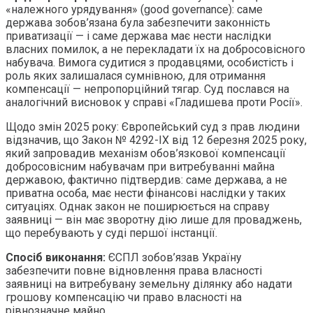
«належного урядування» (good governance): саме
держава зобов’язана була забезпечити законність
приватизації — і саме держава має нести наслідки
власних помилок, а не перекладати їх на добросовісного
набувача. Вимога судитися з продавцями, особистість і
роль яких залишалася сумнівною, для отримання
компенсації — непропорційний тягар. Суд послався на
аналогічний висновок у справі «Гладишева проти Росії».
Щодо змін 2025 року: Європейський суд з прав людини
відзначив, що Закон № 4292-IX від 12 березня 2025 року,
який запровадив механізм обов’язкової компенсації
добросовісним набувачам при витребуванні майна
державою, фактично підтвердив: саме держава, а не
приватна особа, має нести фінансові наслідки у таких
ситуаціях. Однак закон не поширюється на справу
заявниці — він має зворотну дію лише для проваджень,
що перебувають у суді першої інстанції.
Спосіб виконання:
ЄСПЛ зобов’язав Україну
забезпечити повне відновлення права власності
заявниці на витребувану земельну ділянку або надати
грошову компенсацію чи право власності на
рівнозначне майно.