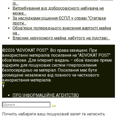
із…
Витребування від добросовісного набувача не
може…
За наслідками рішення ЄСПЛ у справі "Статівка
проти…
Обов'язок попереднього внесення вартості майна
на…
Власник нерухомого майна, набутого на підставі…
©2026 "ADVOKAT POST". Всі права захищені. При
використанні матеріалів посилання на "ADVOKAT POST"
обов'язкове. Для інтернет-видань – обов`язкове пряме
відкрите для пошукових систем гіперпосилання
безпосередньо на матеріал. Посилання має бути
розміщене незалежно від повного чи часткового
використання матеріалів.
Footer
ПРО ІНФОРМАЦІЙНЕ АГЕНТСТВО
navigation
Шукати:
Почніть набирати ваш пошуковий запит та натисніть