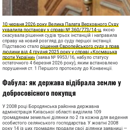
10 червня 2026 року Велика Палата Верховного Суду
ухвалила постанову у справі № 360/773/14-ц
, якою
скасувала рішення судів трьох інстанцій і направила
справу на новий розгляд до суду першої інстанції.
Підставою стало
рішення Європейського суду з прав
людини від 4 грудня 2025 року у справі «Космацька
проти України»
(заява № 9953/16, набуло статусу
остаточного 4 березня 2026 року), яким встановлено
порушення ст. 1 Першого протоколу до Конвенції.
Фабула: як держава відібрала землю у
добросовісного покупця
У 2008 році Бородянська районна державна
адміністрація Київської області виділила 109
громадянам земельні ділянки по 2 га кожна для ведення
особистого селянського господарства. У жовтні 2008
року 14 із цих громадян продали свої ділянки заявниці —