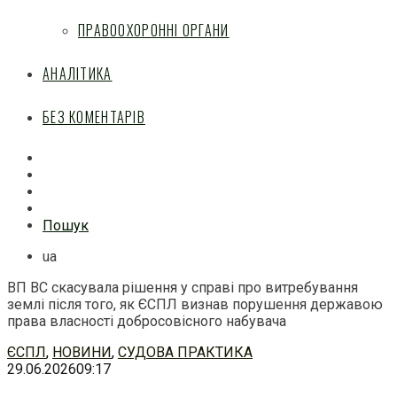
ПРАВООХОРОННІ ОРГАНИ
АНАЛІТИКА
БЕЗ КОМЕНТАРІВ
Facebook
Mail
Telegram
Feed
Пошук
ua
ВП ВС скасувала рішення у справі про витребування
землі після того, як ЄСПЛ визнав порушення державою
права власності добросовісного набувача
Перейти
ЄСПЛ
,
НОВИНИ
,
СУДОВА ПРАКТИКА
до
29.06.2026
09:17
змісту