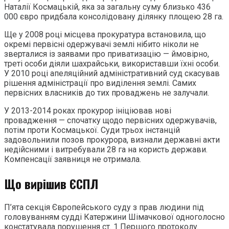
Наталії Космацькій, яка за загальну суму близько 436
000 євро придбала консолідовану ділянку площею 28 га.
Ще у 2008 році місцева прокуратура встановила, що
окремі первісні одержувачі землі нібито ніколи не
зверталися із заявами про приватизацію — ймовірно,
треті особи діяли шахрайськи, використавши їхні особи.
У 2010 році апеляційний адміністративний суд скасував
рішення адміністрації про виділення землі. Самих
первісних власників до тих проваджень не залучали.
У 2013-2014 роках прокурор ініціював нові
провадження — спочатку щодо первісних одержувачів,
потім проти Космацької. Суди трьох інстанцій
задовольнили позов прокурора, визнали державні акти
недійсними і витребували 28 га на користь держави.
Компенсації заявниця не отримала.
Що вирішив ЄСПЛ
П’ята секція Європейського суду з прав людини під
головуванням судді Катержини Шімачкової одноголосно
констатувала порушення ст. 1 Першого протоколу.