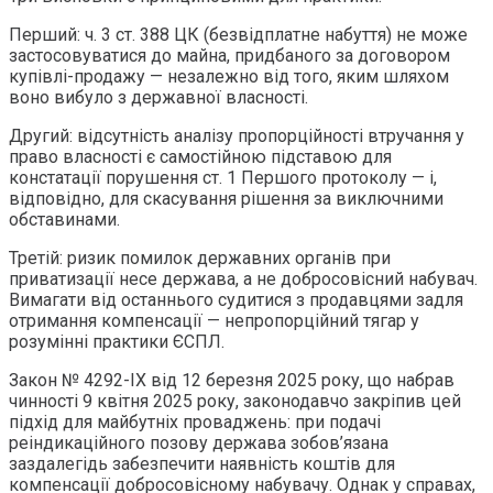
Перший: ч. 3 ст. 388 ЦК (безвідплатне набуття) не може
застосовуватися до майна, придбаного за договором
купівлі-продажу — незалежно від того, яким шляхом
воно вибуло з державної власності.
Другий: відсутність аналізу пропорційності втручання у
право власності є самостійною підставою для
констатації порушення ст. 1 Першого протоколу — і,
відповідно, для скасування рішення за виключними
обставинами.
Третій: ризик помилок державних органів при
приватизації несе держава, а не добросовісний набувач.
Вимагати від останнього судитися з продавцями задля
отримання компенсації — непропорційний тягар у
розумінні практики ЄСПЛ.
Закон № 4292-IX від 12 березня 2025 року, що набрав
чинності 9 квітня 2025 року, законодавчо закріпив цей
підхід для майбутніх проваджень: при подачі
реіндикаційного позову держава зобов’язана
заздалегідь забезпечити наявність коштів для
компенсації добросовісному набувачу. Однак у справах,