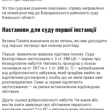
Усі три судових рішення скасовано, справу направлено
на новий розгляд до Бородянського районного суду
Київської області.
Настанови для суду першої інстанції
Велика Палата визначила коло питань, які має дослідити
суд першої інстанції при новому розгляді.
Перше: правильна правова підстава позову. Суди
безпідставно застосували ч. 3 ст. 388 ЦК — норму про
безвідплатне набуття. Натомість прокурор у позові
посилався на ст. 387 та ч. 1 ст. 388 (п. 1) — витребування
від добросовісного набувача, який придбав майно за
відплатним договором у особи, що не мала права ним
розпоряджатися. Саме ці норми підлягають
застосуванню — за умови встановлення відповідних
обставин.
Друге: оцінка добросовісності набуття. Чи знала або
могла знати заявниця про обставини первісного
виділення землі? Суд ВС у паралельному провадженні