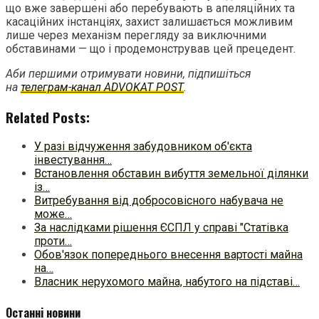
що вже завершені або перебувають в апеляційних та
касаційних інстанціях, захист залишається можливим
лише через механізм перегляду за виключними
обставинами — що і продемонстрував цей прецедент.
Аби першими отримувати новини, підпишіться
на
телеграм-канал ADVOKAT POST
.
Related Posts:
У разі відчуження забудовником об'єкта
інвестування…
Встановлення обставин вибуття земельної ділянки
із…
Витребування від добросовісного набувача не
може…
За наслідками рішення ЄСПЛ у справі "Статівка
проти…
Обов'язок попереднього внесення вартості майна
на…
Власник нерухомого майна, набутого на підставі…
Останні новини