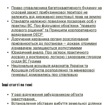
Право співвласника багатоквартирного будинку на
судовий захист прибудинкової території не
залежить від державної реєстрації прав на землю
Стандарти належної поведінки посадових осіб у
практиці ВC. Про фідуціарні обов’язки, “правило
ділового рішення” та Принципи корпоративного
врядування ОЕСР
Доручення керівника органу розслідування
прирівнюється до постанови — докази, отримані
дізнавачем, залишаються допустимими
Юридичний аналіз. Про зв’язок практичного
досвіду з доктриною, логікою і здоровим глуздом
суддя ВС Гудима
Національна асоціація адвокатів України та
Асоціація суб’єктів розподіленої та маневрової
генерації домовились про співпрацю
Інші статті по темі
У разі відчуження забудовником об'єкта
інвестування…
Встановлення обставин вибуття земельної ділянки