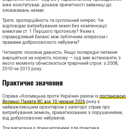
вже констатував: доказів причетності заявниці до
зловживань немає.
Третє: пропорційність та суспільний інтерес. Чи
відповідає витребування землі без компенсації
вимогам ст. 1 Першого протоколу? Яким є
справедливий баланс між публічним інтересом і
правами добросовісного набувача?
Четверте: позовна давність. Якщо попередні питання
вирішяться на користь позову — суд має встановити, з
якого моменту обчислюється трирічний строк: з 2008,
2010 чи 2013 року.
Практичне значення
Справа «Космацька проти України» разом із
постановою
Великої Палати ВС від 10 червня 2026
року є
найважливішим орієнтиром у категорії справ про
витребування земель, приватизованих з порушеннями,
від добросовісних набувачів.
Три висновки є принциповими для практики.