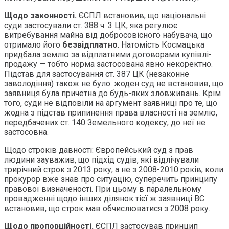
Щодо законності.
ЄСПЛ встановив, що національні
суди застосували ст. 388 ч. 3 ЦК, яка регулює
витребування майна від добросовісного набувача, що
отримало його
безвідплатно
. Натомість Космацька
придбала землю за відплатними договорами купівлі-
продажу — тобто норма застосована явно некоректно.
Підстав для застосування ст. 387 ЦК (незаконне
заволодіння) також не було: жоден суд не встановив, що
заявниця була причетна до будь-яких зловживань. Крім
того, суди не відповіли на аргумент заявниці про те, що
жодна з підстав припинення права власності на землю,
передбачених ст. 140 Земельного кодексу, до неї не
застосовна.
Щодо строків давності: Європейський суд з прав
людини зауважив, що підхід судів, які відлічували
трирічний строк з 2013 року, а не з 2008-2010 років, коли
прокурор вже знав про ситуацію, суперечить принципу
правової визначеності. При цьому в паралельному
провадженні щодо інших ділянок тієї ж заявниці ВС
встановив, що строк мав обчислюватися з 2008 року.
Щодо пропорційності.
ЄСПЛ застосував принцип