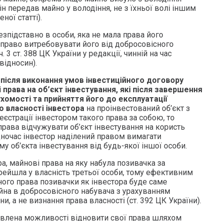
ін передав майно у володіння, не з їхньої волі іншим
ної статті).
зпідставно в особи, яка не мала права його
 право витребовувати його від добросовісного
. 3 ст. 388 ЦК України у редакції, чинній на час
відносин).
и
після виконання умов інвестиційного договору
 права на об’єкт інвестування, які після завершення
хомості та прийняття його до експлуатації
 власності інвестора
на проінвестований об’єкт з
єстрації інвестором такого права за собою, то
рава відчужувати об’єкт інвестування на користь
дночас інвестор наділений правом вимагати
 об’єкта інвестування від будь-якої іншої особи.
ра, майнові права на яку набула позивачка за
ейшла у власність третьої особи, тому ефективним
ого права позивачки як інвестора буде саме
йна в добросовісного набувача з урахуванням
и, а не визнання права власності (ст. 392 ЦК України).
авлена можливості відновити свої права шляхом