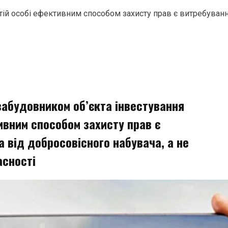
тій особі ефективним способом захисту прав є витребуванн
забудовником об’єкта інвестування
ивним способом захисту прав є
 від добросовісного набувача, а не
асності