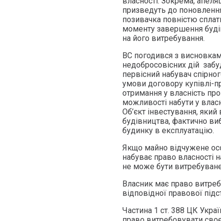
власності. Зокрема, апеля
призведуть до поновлення
позивачка повністю сплати
моменту завершення будів
на його витребування.
ВС погодився з висновкам
недобросовісних дій забу
первісний набувач спірно
умови договору купівлі-п
отримання у власність про
можливості набути у власн
Об’єкт інвестування, який
будівництва, фактично виб
будинку в експлуатацію.
Якщо майно відчужене осо
набуває право власності н
не може бути витребуване в
Власник має право витребо
відповідної правової підст
Частина 1 ст. 388 ЦК Украї
право витребовувати своє