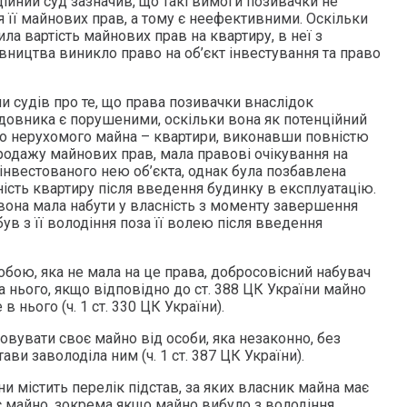
ційний суд зазначив, що такі вимоги позивачки не
 її майнових прав, а тому є неефективними. Оскільки
ла вартість майнових прав на квартиру, в неї з
ництва виникло право на об’єкт інвестування та право
и судів про те, що права позивачки внаслідок
довника є порушеними, оскільки вона як потенційний
го нерухомого майна – квартири, виконавши повністю
родажу майнових прав, мала правові очікування на
інвестованого нею об’єкта, однак була позбавлена
ість квартиру після введення будинку в експлуатацію.
 вона мала набути у власність з моменту завершення
ув з її володіння поза її волею після введення
бою, яка не мала на це права, добросовісний набувач
а нього, якщо відповідно до ст. 388 ЦК України майно
 нього (ч. 1 ст. 330 ЦК України).
вувати своє майно від особи, яка незаконно, без
ави заволоділа ним (ч. 1 ст. 387 ЦК України).
ни містить перелік підстав, за яких власник майна має
 майно, зокрема якщо майно вибуло з володіння