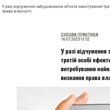
У разі відчуження забудовником об’єкта інвестування тре
права власності
Перейти
до
змісту
СУДОВА ПРАКТИКА
16.07.2025
13:52
У разі відчуження 
третій особі ефект
витребування майна
визнання права вл