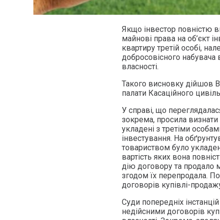
Якщо інвестор повністю в
майнові права на об’єкт і
квартиру третій особі, на
добросовісного набувача в
власності.
Такого висновку дійшов В
палати Касаційного цивіль
У справі, що переглядалас
зокрема, просила визнати
укладені з третіми особами
інвестування. На обґрунту
товариством було укладен
вартість яких вона повні
дію договору та продало м
згодом їх перепродала. П
договорів купівлі-продажу
Суди попередніх інстанці
недійсними договорів куп