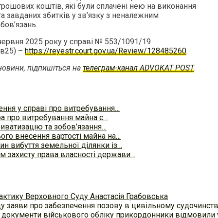
грошових коштів, які були сплачені нею на виконання
та завданих збитків у зв’язку з неналежним
бов’язань.
червня 2025 року у справі № 553/1091/19
в25) –
https://reyestr.court.gov.ua/Review/128485260
.
овини, підпишіться на
телеграм-канал ADVOKAT POST
.
ення у справі про витребування…
а про витребування майна є…
риватизацію та зобов’язання…
ого внесення вартості майна на…
ин вибуття земельної ділянки із…
м захисту права власності держави…
актику Верховного Суду Анастасія Грабовська
ду заяви про забезпечення позову в цивільному судочинст
 документи військового обліку прикордонники відмовили у