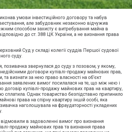
иконав умови інвестиційного договору та набув
нвестування, але забудовник незаконно відчужив
лежним способом захисту є витребування майна в
ідповідно до ст. 388 ЦК України, а не визнання права
ерховний Суд у складі колегії суддів Першої судової
ного суду.
я, позивачка звернулася до суду з позовом, у якому,
 недійсними договори купівлі-продажу майнових прав,
, та визнати за нею право власності на об’єкт
вання заявлених вимог посилалася на те, що між нею і
о договір купівлі-продажу майнових прав на квартиру,
стю сплатила. Однак товариство безпідставно припинило
айнові права на спірну квартиру іншій особі, яка
озивачка наголошувала на фраудаторності укладених
.
й відмовили в задоволенні вимог про визнання
івлі-продажу майнових прав та визнання права