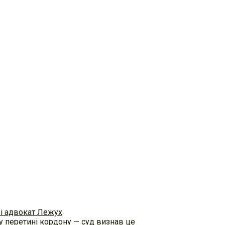
ві адвокат Лежух
 перетині кордону — суд визнав це