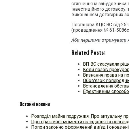
стягнення із забудовника 
інвестиційного договору, 
виконанням договірних зо
Постанова КЦС ВС від 25 
(провадження № 61-5086с
Аби першими отримувати н
Related Posts:
ВП ВС скасувала ріш
Коли позов прокурор
Визнання права на п
Обов'язок попереднь
Встановлення обстав
Ефективним способо
Останні новини
Розподіл майна подружжя. Про актуальну пр
Про практичні моменти складання та розгля
Попри законно оформлений виїзд і оновлені