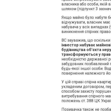
власника або особи, якій в
шляхом (підпункт 3 зазначе
Якщо майно було набуте бе
відчужувати, власник має
набувача у всіх випадках (ч
виникнення спірних право
ВС зауважив, що оскільк
інвестор набуває майнові
будівництва об’єкта неру
трансформуються у право
необхідністю державної ре
забудовник позбавлений п
будь-якої іншої особи. Во
повернення належного йому
У цій справі спірна кварти
укладеним договором, пер
способом захисту порушен
витребування спірного ма
положень ст. 388 ЦК Україн
Позивачка також не позб