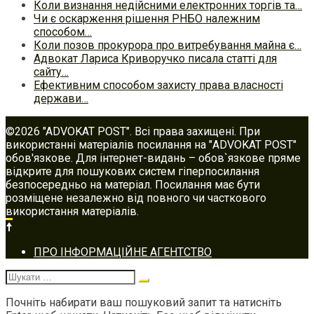
Коли визнання недійсними електронних торгів та…
Чи є оскарження рішення РНБО належним
способом…
Коли позов прокурора про витребування майна є…
Адвокат Лариса Криворучко писала статті для
сайту…
Ефективним способом захисту права власності
держави…
©2026 "ADVOKAT POST". Всі права захищені. При
використанні матеріалів посилання на "ADVOKAT POST"
обов'язкове. Для інтернет-видань – обов`язкове пряме
відкрите для пошукових систем гіперпосилання
безпосередньо на матеріал. Посилання має бути
розміщене незалежно від повного чи часткового
використання матеріалів.
Footer
ПРО ІНФОРМАЦІЙНЕ АГЕНТСТВО
navigation
Шукати:
Почніть набирати ваш пошуковий запит та натисніть