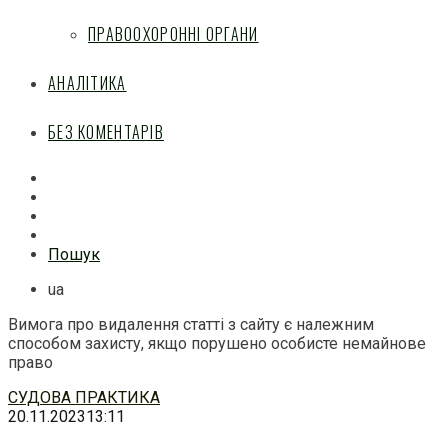
ПРАВООХОРОННІ ОРГАНИ
АНАЛІТИКА
БЕЗ КОМЕНТАРІВ
Facebook
Mail
Telegram
Feed
Пошук
ua
Вимога про видалення статті з сайту є належним
способом захисту, якщо порушено особисте немайнове
право
Перейти
СУДОВА ПРАКТИКА
до
20.11.2023
13:11
змісту