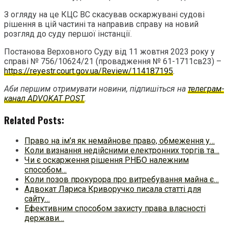
З огляду на це КЦС ВС скасував оскаржувані судові
рішення в цій частині та направив справу на новий
розгляд до суду першої інстанції.
Постанова Верховного Суду від 11 жовтня 2023 року у
справі № 756/10624/21 (провадження № 61-1711св23) –
https://reyestr.court.gov.ua/Review/114187195
.
Аби першим отримувати новини, підпишіться на
телеграм-
канал ADVOKAT POST
.
Related Posts:
Право на ім’я як немайнове право, обмеження у…
Коли визнання недійсними електронних торгів та…
Чи є оскарження рішення РНБО належним
способом…
Коли позов прокурора про витребування майна є…
Адвокат Лариса Криворучко писала статті для
сайту…
Ефективним способом захисту права власності
держави…