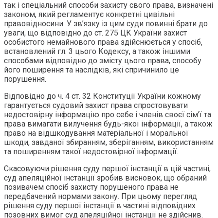
так і спеціальний способи захисту свого права, визначені
законом, який регламентує конкретні цивільні
правовідносини. У зв’язку із цим суди повинні брати до
уваги, що відповідно до ст. 275 ЦК України захист
особистого немайнового права здійснюється у спосіб,
встановлений гл. 3 цього Кодексу, а також іншими
способами відповідно до змісту цього права, способу
його поширення та наслідків, які спричинило це
порушення.
Відповідно до ч. 4 ст. 32 Конституції України кожному
гарантується судовий захист права спростовувати
недостовірну інформацію про себе і членів своєї сім’ї та
права вимагати вилучення будь-якої інформації, а також
право на відшкодування матеріальної і моральної
шкоди, завданої збиранням, зберіганням, використанням
та поширенням такої недостовірної інформації.
Скасовуючи рішення суду першої інстанції в цій частині,
суд апеляційної інстанції зробив висновок, що обраний
позивачем спосіб захисту порушеного права не
передбачений нормами закону. При цьому перегляд
рішення суду першої інстанції в частині відповідних
позовних вимог суд апеляційної інстанції не здійснив.