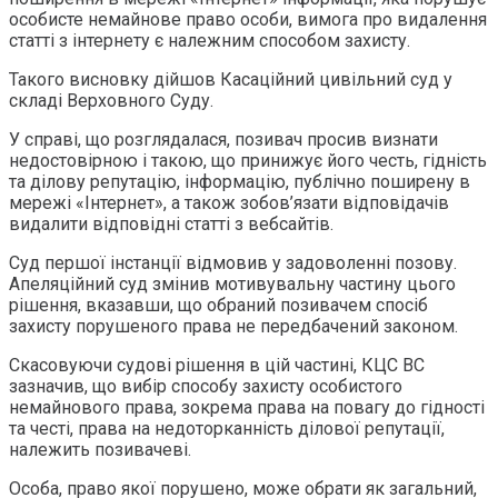
особисте немайнове право особи, вимога про видалення
статті з інтернету є належним способом захисту.
Такого висновку дійшов Касаційний цивільний суд у
складі Верховного Суду.
У справі, що розглядалася, позивач просив визнати
недостовірною і такою, що принижує його честь, гідність
та ділову репутацію, інформацію, публічно поширену в
мережі «Інтернет», а також зобов’язати відповідачів
видалити відповідні статті з вебсайтів.
Суд першої інстанції відмовив у задоволенні позову.
Апеляційний суд змінив мотивувальну частину цього
рішення, вказавши, що обраний позивачем спосіб
захисту порушеного права не передбачений законом.
Скасовуючи судові рішення в цій частині, КЦС ВС
зазначив, що вибір способу захисту особистого
немайнового права, зокрема права на повагу до гідності
та честі, права на недоторканність ділової репутації,
належить позивачеві.
Особа, право якої порушено, може обрати як загальний,