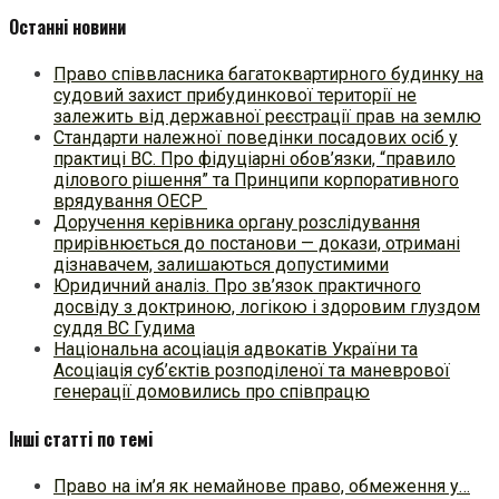
Останні новини
Право співвласника багатоквартирного будинку на
судовий захист прибудинкової території не
залежить від державної реєстрації прав на землю
Стандарти належної поведінки посадових осіб у
практиці ВC. Про фідуціарні обов’язки, “правило
ділового рішення” та Принципи корпоративного
врядування ОЕСР
Доручення керівника органу розслідування
прирівнюється до постанови — докази, отримані
дізнавачем, залишаються допустимими
Юридичний аналіз. Про зв’язок практичного
досвіду з доктриною, логікою і здоровим глуздом
суддя ВС Гудима
Національна асоціація адвокатів України та
Асоціація суб’єктів розподіленої та маневрової
генерації домовились про співпрацю
Інші статті по темі
Право на ім’я як немайнове право, обмеження у…