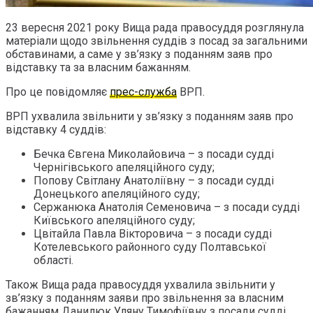
23 вересня 2021 року Вища рада правосуддя розглянула
матеріали щодо звільнення суддів з посад за загальними
обставинами, а саме у зв’язку з поданням заяв про
відставку та за власним бажанням.
Про це повідомляє
прес-служба
ВРП.
ВРП ухвалила звільнити у зв’язку з поданням заяв про
відставку 4 суддів:
Бечка Євгена Миколайовича – з посади судді
Чернігівського апеляційного суду;
Попову Світлану Анатоліївну – з посади судді
Донецького апеляційного суду;
Сержанюка Анатолія Семеновича – з посади судді
Київського апеляційного суду;
Цвітайла Павла Вікторовича – з посади судді
Котелевського районного суду Полтавської
області.
Також Вища рада правосуддя ухвалила звільнити у
зв’язку з поданням заяви про звільнення за власним
бажанням Данилюк Уляну Тимофіївну з посади судді