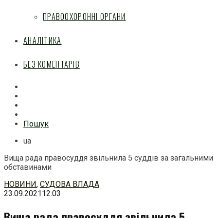
ПРАВООХОРОННІ ОРГАНИ
АНАЛІТИКА
БЕЗ КОМЕНТАРІВ
Facebook
Mail
Telegram
Feed
Пошук
ua
Вища рада правосуддя звільнила 5 суддів за загальними
обставинами
Перейти
НОВИНИ
,
СУДОВА ВЛАДА
до
23.09.2021
12:03
змісту
Вища рада правосуддя звільнила 5