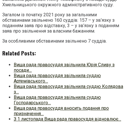
Хмельницького окружного адміністративного суду.
Загалом із початку 2021 року за загальними
обставинами звільнено 160 суддів: 157 – у зв’язку з
поданням заяв про відставку, 3 – у зв’язку з поданням
заяв про звільнення за власним бажанням.
За особливими обставинами звільнено 7 суддів.
Related Posts:
Вища рада правосуддя звільнила Юрія Сливу з
посади…
Вища рада правосуддя звільнила суддю
Артемівського…
Вища рада правосуддя звільнила суддю Колядова
з…
Вища рада правосуддя звільнила суддю
Господарського…
Вища рада правосуддя вносить подання про
призначення…
З 1 листопада Вища рада правосуддя відновлює…