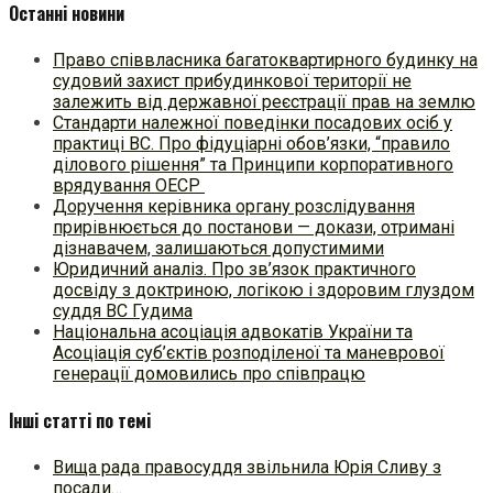
Останні новини
Право співвласника багатоквартирного будинку на
судовий захист прибудинкової території не
залежить від державної реєстрації прав на землю
Стандарти належної поведінки посадових осіб у
практиці ВC. Про фідуціарні обов’язки, “правило
ділового рішення” та Принципи корпоративного
врядування ОЕСР
Доручення керівника органу розслідування
прирівнюється до постанови — докази, отримані
дізнавачем, залишаються допустимими
Юридичний аналіз. Про зв’язок практичного
досвіду з доктриною, логікою і здоровим глуздом
суддя ВС Гудима
Національна асоціація адвокатів України та
Асоціація суб’єктів розподіленої та маневрової
генерації домовились про співпрацю
Інші статті по темі
Вища рада правосуддя звільнила Юрія Сливу з
посади…