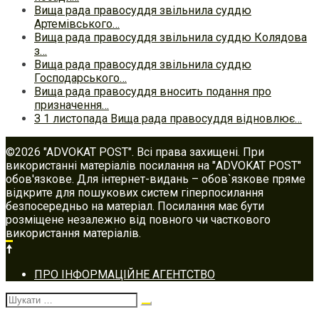
Вища рада правосуддя звільнила суддю
Артемівського…
Вища рада правосуддя звільнила суддю Колядова
з…
Вища рада правосуддя звільнила суддю
Господарського…
Вища рада правосуддя вносить подання про
призначення…
З 1 листопада Вища рада правосуддя відновлює…
©2026 "ADVOKAT POST". Всі права захищені. При
використанні матеріалів посилання на "ADVOKAT POST"
обов'язкове. Для інтернет-видань – обов`язкове пряме
відкрите для пошукових систем гіперпосилання
безпосередньо на матеріал. Посилання має бути
розміщене незалежно від повного чи часткового
використання матеріалів.
Footer
ПРО ІНФОРМАЦІЙНЕ АГЕНТСТВО
navigation
Шукати: