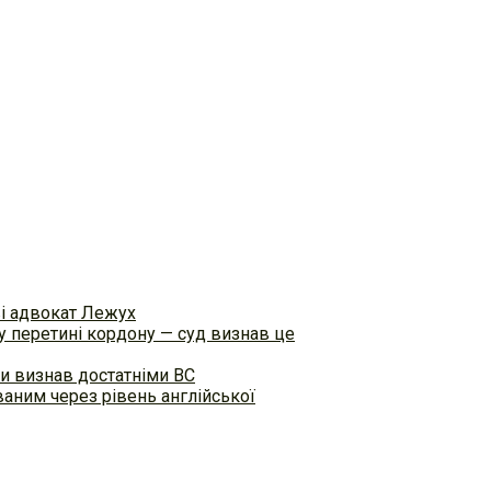
ві адвокат Лежух
 перетині кордону — суд визнав це
и визнав достатніми ВС
аним через рівень англійської