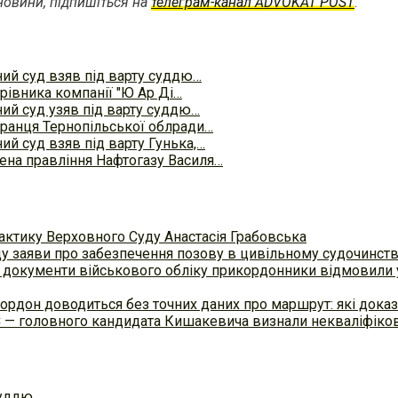
овини, підпишіться на
телеграм-канал ADVOKAT POST
.
ий суд взяв під варту суддю…
ерівника компанії "Ю Ар Ді…
ий суд узяв під варту суддю…
бранця Тернопільської облради…
й суд взяв під варту Гунька,…
лена правління Нафтогазу Василя…
актику Верховного Суду Анастасія Грабовська
ду заяви про забезпечення позову в цивільному судочинст
 документи військового обліку прикордонники відмовили у
ордон доводиться без точних даних про маршрут: які доказ
С — головного кандидата Кишакевича визнали некваліфіков
суддю…