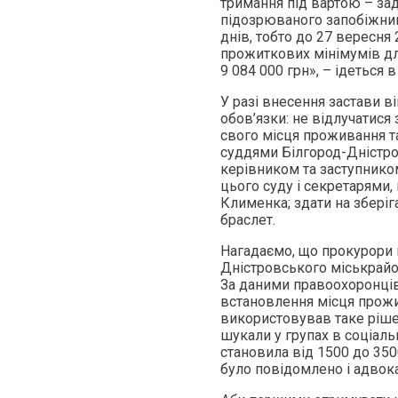
тримання під вартою – за
підозрюваного запобіжний
днів, тобто до 27 вересня
прожиткових мінімумів дл
9 084 000 грн», – ідеться в
У разі внесення застави ві
обов’язки: не відлучатися
свого місця проживання та
суддями Білгород-Дністро
керівником та заступнико
цього суду і секретарями,
Клименка; здати на зберіг
браслет.
Нагадаємо, що прокурори 
Дністровського міськрайо
За даними правоохоронців
встановлення місця прожив
використовував таке рішен
шукали у групах в соціаль
становила від 1500 до 35
було повідомлено і адвокат