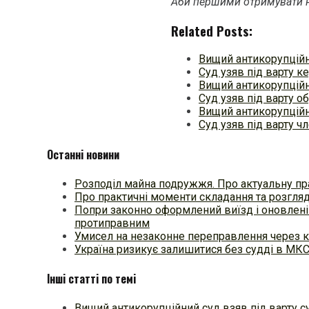
Аби першими отримувати н
Related Posts:
Вищий антикорупційн
Cуд узяв під варту к
Вищий антикорупційн
Суд узяв під варту о
Вищий антикорупційни
Суд узяв під варту ч
Останні новини
Розподіл майна подружжя. Про актуальну пр
Про практичні моменти складання та розгля
Попри законно оформлений виїзд і оновлені
протиправним
Умисел на незаконне переправлення через к
Україна ризикує залишитися без судді в МК
Інші статті по темі
Вищий антикорупційний суд взяв під варту 