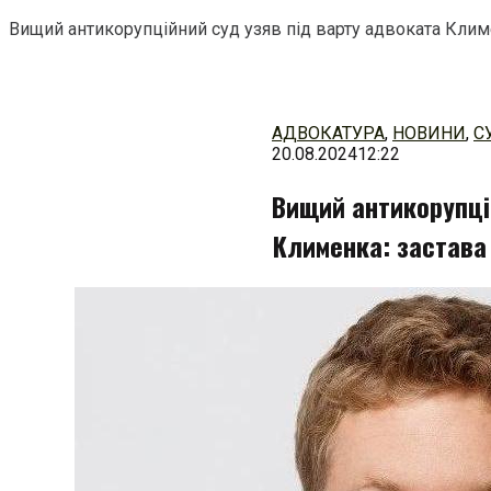
Вищий антикорупційний суд узяв під варту адвоката Климе
Перейти
до
змісту
АДВОКАТУРА
,
НОВИНИ
,
С
20.08.2024
12:22
Вищий антикорупці
Клименка: застава