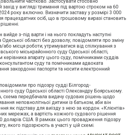
довольнити частково. Застосувати стосовно
 захід у вигляді тримання під вартою строком на 60
 2024 року включно. Визначити заставу у розмірі 3 000
я працездатних осіб, що в грошовому виразі становить
 рішенні.
н вийде з-під варти і на нього покладуть наступні
 з Одеської області без дозволу; повідомляти про зміну
/або місця роботи; утримуватися від спілкування з
вського міськрайонного суду Одеської області,
м керівника апарату цього суду, помічниками суддів
 консультантом суду та помічниками адвоката
ання закордонні паспорти та носити електронний
повідомили про підозру судді Білгород-
нного суду Одеської області Олександру Боярському.
, схема передбачала видачу судових рішень щодо
ання неповнолітньої дитини із батьком, аби він
ня як підставу для виїзду з нею за кордон. «Клієнтів»
них мережах, а вартість кожного судового рішення
00 доларів США. В рамках цього провадження підозру
у, якого підозрюють в участі у цій схемі.