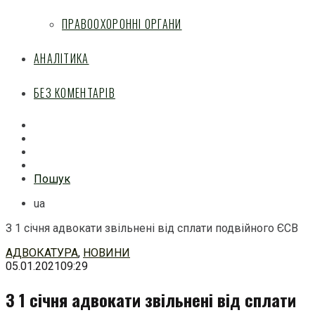
ПРАВООХОРОННІ ОРГАНИ
АНАЛІТИКА
БЕЗ КОМЕНТАРІВ
Facebook
Mail
Telegram
Feed
Пошук
ua
З 1 січня адвокати звільнені від сплати подвійного ЄСВ
Перейти
АДВОКАТУРА
,
НОВИНИ
до
05.01.2021
09:29
змісту
З 1 січня адвокати звільнені від сплати