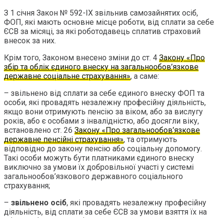
З 1 січня Закон № 592-ІХ звільнив самозайнятих осіб,
ФОП, які мають основне місце роботи, від сплати за себе
ЄСВ за місяці, за які роботодавець сплатив страховий
внесок за них.
Крім того, Законом внесено зміни до ст. 4
Закону «Про
збір та облік єдиного внеску на загальнообов’язкове
державне соціальне страхування»
, а саме:
– звільнено від сплати за себе єдиного внеску ФОП та
особи, які провадять незалежну професійну діяльність,
якщо вони отримують пенсію за віком, або за вислугу
років, або є особами з інвалідністю, або досягли віку,
встановлено ст. 26
Закону «Про загальнообов’язкове
державне пенсійні страхування»
, та отримують
відповідно до закону пенсію або соціальну допомогу.
Такі особи можуть бути платниками єдиного внеску
виключно за умови їх добровільної участі у системі
загальнообов’язкового державного соціального
страхування;
–
звільнено осіб
, які провадять незалежну професійну
діяльність, від сплати за себе ЄСВ за умови взяття їх на