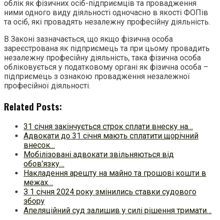
облік як фізичних осіб-підприємців та провадження
ними одного виду діяльності одночасно в якості ФОПів
та осіб, які провадять незалежну професійну діяльність.
В Законі зазначається, що якщо фізична особа
зареєстрована як підприємець та при цьому провадить
незалежну професійну діяльність, така фізична особа
обліковується у податковому органі як фізична особа –
підприємець з ознакою провадження незалежної
професійної діяльності.
Related Posts:
31 січня закінчується строк сплати внеску на…
Адвокати до 31 січня мають сплатити щорічний
внесок…
Мобілізовані адвокати звільняються від
обов’язку…
Накладення арешту на майно та грошові кошти в
межах…
З 1 січня 2024 року змінились ставки судового
збору
Апеляційний суд залишив у силі рішення тримати…