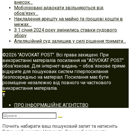
внесок…
Мобілізовані адвокати звільняються від
обов’язку…
Накладення арешту на майно та грошові кошти в
межах…
З 1 січня 2024 року змінились ставки судового
збору
Апеляційний суд залишив у силі рішення тримати…
©2026 "ADVOKAT POST". Всі права захищені. При
використанні матеріалів посилання на "ADVOKAT POST"
обов'язкове. Для інтернет-видань – обов`язкове пряме
відкрите для пошукових систем гіперпосилання
безпосередньо на матеріал. Посилання має бути
розміщене незалежно від повного чи часткового
використання матеріалів.
Footer
ПРО ІНФОРМАЦІЙНЕ АГЕНТСТВО
navigation
Шукати:
Почніть набирати ваш пошуковий запит та натисніть