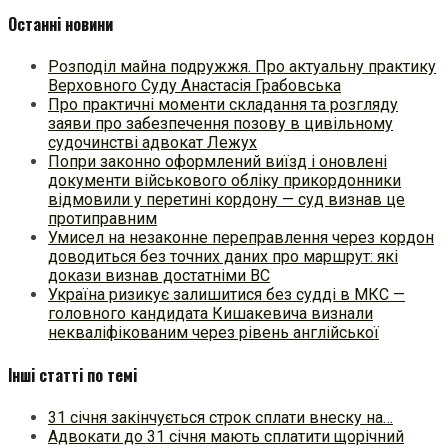
Останні новини
Розподіл майна подружжя. Про актуальну практику
Верховного Суду Анастасія Грабовська
Про практичні моменти складання та розгляду
заяви про забезпечення позову в цивільному
судочинстві адвокат Лежух
Попри законно оформлений виїзд і оновлені
документи військового обліку прикордонники
відмовили у перетині кордону — суд визнав це
протиправним
Умисел на незаконне переправлення через кордон
доводиться без точних даних про маршрут: які
докази визнав достатніми ВС
Україна ризикує залишитися без судді в МКС —
головного кандидата Кишакевича визнали
некваліфікованим через рівень англійської
Інші статті по темі
31 січня закінчується строк сплати внеску на…
Адвокати до 31 січня мають сплатити щорічний