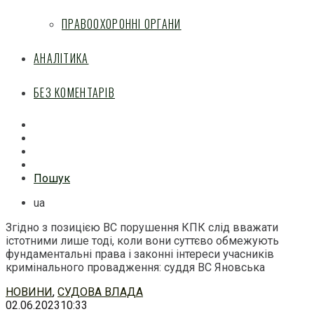
ПРАВООХОРОННІ ОРГАНИ
АНАЛІТИКА
БЕЗ КОМЕНТАРІВ
Facebook
Mail
Telegram
Feed
Пошук
ua
Згідно з позицією ВС порушення КПК слід вважати
істотними лише тоді, коли вони суттєво обмежують
фундаментальні права і законні інтереси учасників
кримінального провадження: суддя ВС Яновська
Перейти
НОВИНИ
,
СУДОВА ВЛАДА
до
02.06.2023
10:33