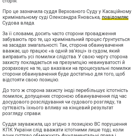
сторін.
Про це зазначила суддя Верховного Суду у Касаційному
кримінальному суді Олександра Яновська,
повідомляє
Судова влада.
За її словами, досить часто сторони провадження
забувають про те, що кримінальний процес ґрунтується
на засадах змагальності. Так, сторона обвинувачення
вважає, що працює «в одній зв’язці» із судом, який
виправить усі помилки слідства. У свою чергу сторона
захисту покладається на презумпцію невинуватості й
розраховує на те, що вказівки на процесуальні помилки
сторони обвинувачення буде достатньо для того, щоб
відстояти свою позицію.
До того ж сторона захисту іноді перебільшує істотність
помилок, допущених стороною обвинувачення під час
досудового розслідування чи судового розгляду, та
суттєвість їхнього впливу на кінцевий результат
розгляду справи.
Суддя зауважила, що згідно з позицією ВС порушення
КПК України слід вважати істотними лише тоді, коли
вони суттєво обмежують фундаментальні права і