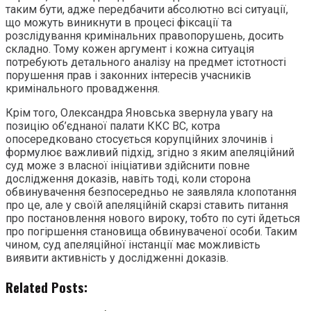
таким бути, адже передбачити абсолютно всі ситуації,
що можуть виникнути в процесі фіксації та
розслідування кримінальних правопорушень, досить
складно. Тому кожен аргумент і кожна ситуація
потребують детального аналізу на предмет істотності
порушення прав і законних інтересів учасників
кримінального провадження.
Крім того, Олександра Яновська звернула увагу на
позицію об’єднаної палати ККС ВС, котра
опосередковано стосується корупційних злочинів і
формулює важливий підхід, згідно з яким апеляційний
суд може з власної ініціативи здійснити повне
дослідження доказів, навіть тоді, коли сторона
обвинувачення безпосередньо не заявляла клопотання
про це, але у своїй апеляційній скарзі ставить питання
про постановлення нового вироку, тобто по суті йдеться
про погіршення становища обвинуваченої особи. Таким
чином, суд апеляційної інстанції має можливість
виявити активність у дослідженні доказів.
Related Posts: