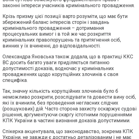
законні інтереси учасників кримінального провадження.
Крізь призму цієї позиції варто розуміти, що має бути
збережений баланс інтересів сторін і завдань
кримінального провадження – дотримання
процесуальних вимог і в той же час розкриття
кримінальних правопорушень та притягнення осіб,
винних у їх вчиненні, до відповідальності.
Олександра Яновська також додала, що в практиці ККС
ВС досить багато уваги приділяється питанню
допустимості доказів, водночас у кримінальних
провадженнях щодо корупційних злочинів є своя
специфіка.
Так, значну кількість корупційних злочинів було б
неможливо розкрити, розслідувати та довести вину осіб,
які їх вчинили, без проведення негласних слідчих
(розшукових) дій. Часто сторона захисту оскаржує судові
рішення, аргументуючи скаргу істотними порушеннями
КПК України в частині визнання доказів допустимими.
Спікерка акцентувала, що законодавство, зокрема КПК
України, не завжди є достатньо деталізованим і не має