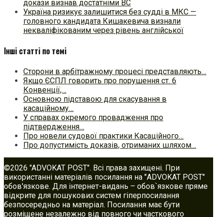
докази визнав достатніми ВС
Україна ризикує залишитися без судді в МКС —
головного кандидата Кишакевича визнали
некваліфікованим через рівень англійської
Інші статті по темі
Сторони в арбітражному процесі представляють…
Якщо ЄСПЛ говорить про порушення ст. 6
Конвенції,…
Основною підставою для скасування в
касаційному…
У справах окремого провадження про
підтвердження…
Про новели судової практики Касаційного…
Про допустимість доказів, отриманих шляхом…
©2026 "ADVOKAT POST". Всі права захищені. При
використанні матеріалів посилання на "ADVOKAT POST"
обов'язкове. Для інтернет-видань – обов`язкове пряме
відкрите для пошукових систем гіперпосилання
безпосередньо на матеріал. Посилання має бути
розміщене незалежно від повного чи часткового