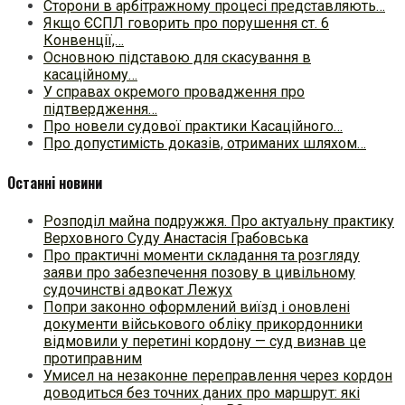
Сторони в арбітражному процесі представляють…
Якщо ЄСПЛ говорить про порушення ст. 6
Конвенції,…
Основною підставою для скасування в
касаційному…
У справах окремого провадження про
підтвердження…
Про новели судової практики Касаційного…
Про допустимість доказів, отриманих шляхом…
Останні новини
Розподіл майна подружжя. Про актуальну практику
Верховного Суду Анастасія Грабовська
Про практичні моменти складання та розгляду
заяви про забезпечення позову в цивільному
судочинстві адвокат Лежух
Попри законно оформлений виїзд і оновлені
документи військового обліку прикордонники
відмовили у перетині кордону — суд визнав це
протиправним
Умисел на незаконне переправлення через кордон
доводиться без точних даних про маршрут: які