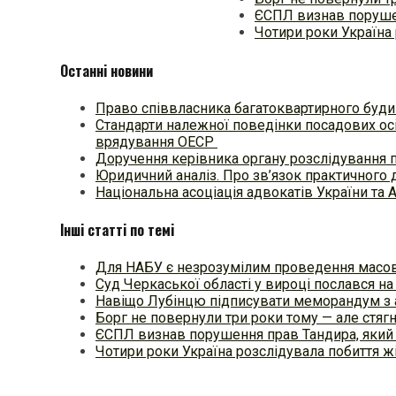
ЄСПЛ визнав порушен
Чотири роки Україна 
Останні новини
Право співвласника багатоквартирного будин
Стандарти належної поведінки посадових осі
врядування ОЕСР
Доручення керівника органу розслідування 
Юридичний аналіз. Про зв’язок практичного 
Національна асоціація адвокатів України та 
Інші статті по темі
Для НАБУ є незрозумілим проведення масо
Суд Черкаської області у вироці послався на
Навіщо Лубінцю підписувати меморандум з
Борг не повернули три роки тому — але стяг
ЄСПЛ визнав порушення прав Тандира, який
Чотири роки Україна розслідувала побиття ж