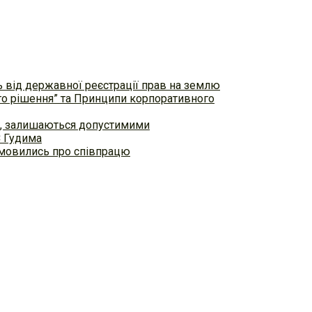
ь від державної реєстрації прав на землю
ого рішення” та Принципи корпоративного
ем, залишаються допустимими
С Гудима
домовились про співпрацю