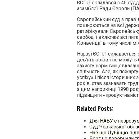
ЄСПЛ складався з 46 судд
асамблеї Ради Європи (ПА
Європейський суд з прав 
поширюється на всі держа
ратифікували Європейську
свобод, і включає всі пит
Конвенції, в тому числі м
Наразі ЄСПЛ складається 
дев’ять років і не можуть
захисту норм вищевказано
спільноти. Але, як пожарт
успіху» і після історичних
років, став зазнавати тру
з цим наприкінці 1998 ро
підвищити «продуктивніст
Related Posts:
Для НАБУ є незрозу
Суд Черкаської облас
Навіщо Лубінцю під
Борг не повернули тр