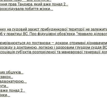
ня прав Тандира, який вже понад 2…
розслідувала побиття жінки,…
ку на судовий захист прибудинкової території не залежит
б у практиці ВC. Про фідуціарні обов’язки, “правило ділов
прирівнюється до постанови — докази, отримані дізнавач
досвіду з доктриною, логікою і здоровим глуздом суддя В
Асоціація суб’єктів розподіленої та маневрової генерації 
вих обшуків…
 закон…
 адвокатурою,…
нути…
 вже понад 2…
інки,…