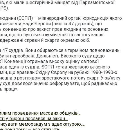
ів, які мали шестирічний мандат від Парламентської
РЄ).
людини (ЄСПЛ) – міжнародний орган, юрисдикція якого
ви-члени Ради Європи (нині їх 47 держав), що
 конвенцію про захист прав людини та основних
ання, що стосуються тлумачення та застосування
іждержавні справи й скарги окремих осіб.
з 47 суддів. Вони обираються з терміном повноважень
 бути переобрані. Діяльність Високого суду щодо
ї Конвенції отримала високу оцінку світової
ував один із суддів, ЄСПЛ «став жертвою власного
 змін, що вразили Східну Європу на рубежі 1980-1990-х
днощів з розглядом зростаючого потоку скарг. У зв’язку
ку суд довелося значно реформувати, щоб радикально
ь праці».
мілим проведення масових обшуків…
ті у вироці послався на закон…
писувати меморандум з адвокатурою,…
и роки тому — але стягнути…