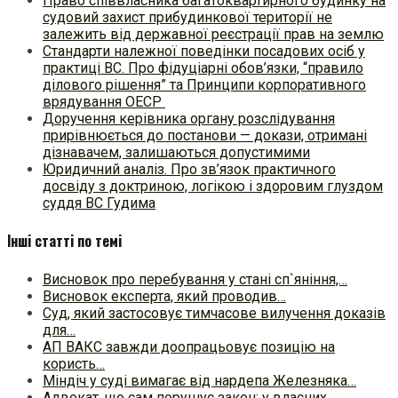
Право співвласника багатоквартирного будинку на
судовий захист прибудинкової території не
залежить від державної реєстрації прав на землю
Стандарти належної поведінки посадових осіб у
практиці ВC. Про фідуціарні обов’язки, “правило
ділового рішення” та Принципи корпоративного
врядування ОЕСР
Доручення керівника органу розслідування
прирівнюється до постанови — докази, отримані
дізнавачем, залишаються допустимими
Юридичний аналіз. Про зв’язок практичного
досвіду з доктриною, логікою і здоровим глуздом
суддя ВС Гудима
Інші статті по темі
Висновок про перебування у стані сп`яніння,…
Висновок експерта, який проводив…
Суд, який застосовує тимчасове вилучення доказів
для…
АП ВАКС завжди доопрацьовує позицію на
користь…
Міндіч у суді вимагає від нардепа Железняка…
Адвокат, що сам порушує закон: у власних