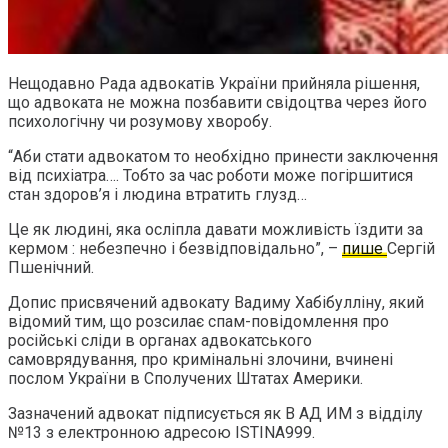
Нещодавно Рада адвокатів України прийняла рішення,
що адвоката не можна позбавити свідоцтва через його
психологічну чи розумову хворобу.
“Аби стати адвокатом то необхідно принести заключення
від психіатра…. Тобто за час роботи може погіршитися
стан здоров’я і людина втратить глузд…
Це як людині, яка осліпла давати можливість їздити за
кермом : небезпечно і безвідповідально”, –
пише
Сергій
Пшенічний.
Допис присвячений адвокату Вадиму Хабібулліну, який
відомий тим, що розсилає спам-повідомлення про
російські сліди в органах адвокатського
самоврядування, про кримінальні злочини, вчинені
послом України в Сполучених Штатах Америки.
Зазначений адвокат підписується як В АД ИМ з відділу
№13 з електронною адресою ISTINA999.