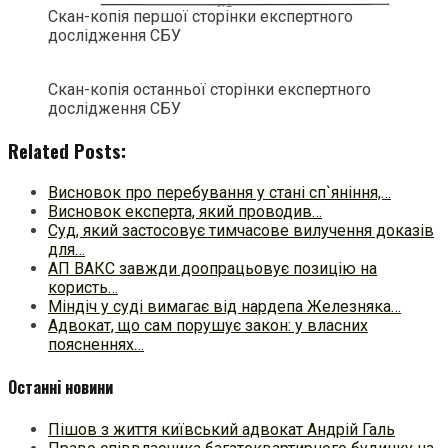
Скан-копія першої сторінки експертного
дослідження СБУ
Скан-копія останньої сторінки експертного
дослідження СБУ
Related Posts:
Висновок про перебування у стані сп`яніння,…
Висновок експерта, який проводив…
Суд, який застосовує тимчасове вилучення доказів
для…
АП ВАКС завжди доопрацьовує позицію на
користь…
Міндіч у суді вимагає від нардепа Железняка…
Адвокат, що сам порушує закон: у власних
поясненнях…
Останні новини
Пішов з життя київський адвокат Андрій Галь