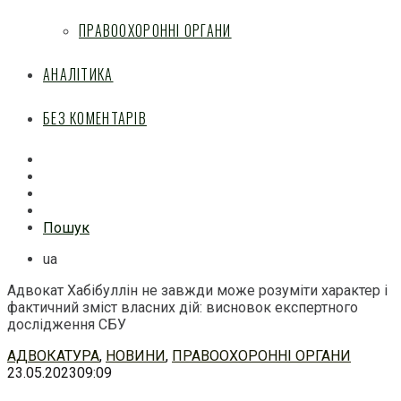
ПРАВООХОРОННІ ОРГАНИ
АНАЛІТИКА
БЕЗ КОМЕНТАРІВ
Facebook
Mail
Telegram
Feed
Пошук
ua
Адвокат Хабібуллін не завжди може розуміти характер і
фактичний зміст власних дій: висновок експертного
дослідження СБУ
Перейти
АДВОКАТУРА
,
НОВИНИ
,
ПРАВООХОРОННІ ОРГАНИ
до
23.05.2023
09:09
змісту