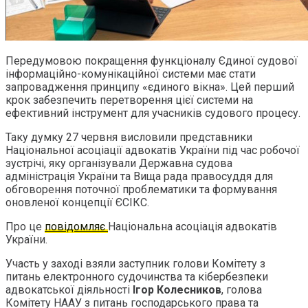
Передумовою покращення функціоналу Єдиної судової
інформаційно-комунікаційної системи має стати
запровадження принципу «єдиного вікна». Цей перший
крок забезпечить перетворення цієї системи на
ефективний інструмент для учасників судового процесу.
Таку думку 27 червня висловили представники
Національної асоціації адвокатів України під час робочої
зустрічі, яку організували Державна судова
адміністрація України та Вища рада правосуддя для
обговорення поточної проблематики та формування
оновленої концепції ЄСІКС.
Про це
повідомляє
Національна асоціація адвокатів
України.
Участь у заході взяли заступник голови Комітету з
питань електронного судочинства та кібербезпеки
адвокатської діяльності
Ігор Колесников
, голова
Комітету НААУ з питань господарського права та