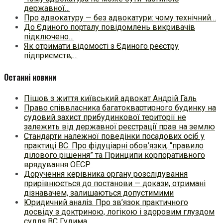
державної…
Про адвокатуру — без адвокатури: чому технічний…
До Єдиного порталу повідомлень викривачів
підключено…
Як отримати відомості з Єдиного реєстру
підприємств,…
Останні новини
Пішов з життя київський адвокат Андрій Галь
Право співвласника багатоквартирного будинку на
судовий захист прибудинкової території не
залежить від державної реєстрації прав на землю
Стандарти належної поведінки посадових осіб у
практиці ВC. Про фідуціарні обов’язки, “правило
ділового рішення” та Принципи корпоративного
врядування ОЕСР
Доручення керівника органу розслідування
прирівнюється до постанови — докази, отримані
дізнавачем, залишаються допустимими
Юридичний аналіз. Про зв’язок практичного
досвіду з доктриною, логікою і здоровим глуздом
суддя ВС Гудима