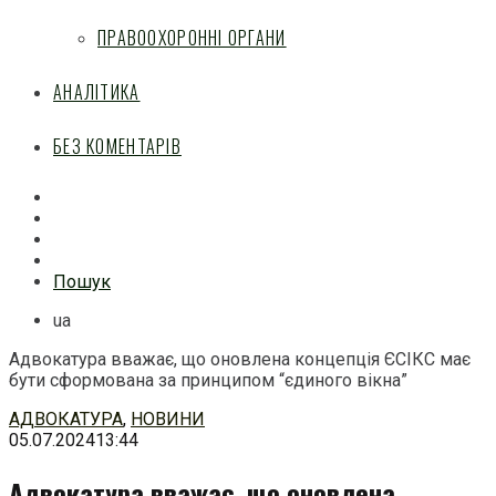
ПРАВООХОРОННІ ОРГАНИ
АНАЛІТИКА
БЕЗ КОМЕНТАРІВ
Facebook
Mail
Telegram
Feed
Пошук
ua
Адвокатура вважає, що оновлена концепція ЄСІКС має
бути сформована за принципом “єдиного вікна”
Перейти
АДВОКАТУРА
,
НОВИНИ
до
05.07.2024
13:44
змісту
Адвокатура вважає, що оновлена