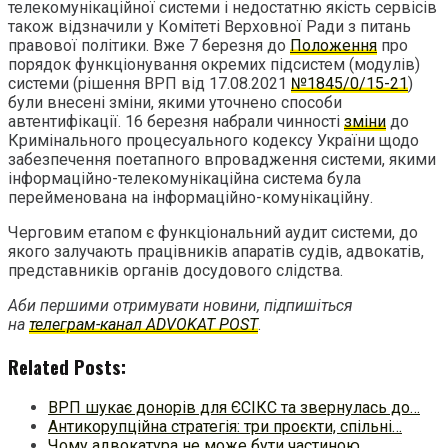
телекомунікаційної системи і недостатню якість сервісів
також відзначили у Комітеті Верховної Ради з питань
правової політики. Вже 7 березня до
Положення
про
порядок функціонування окремих підсистем (модулів)
системи (рішення ВРП від 17.08.2021
№1845/0/15-21
)
були внесені зміни, якими уточнено способи
автентифікації. 16 березня набрали чинності
зміни
до
Кримінального процесуального кодексу України щодо
забезпечення поетапного впровадження системи, якими
інформаційно-телекомунікаційна система була
перейменована на інформаційно-комунікаційну.
Черговим етапом є функціональний аудит системи, до
якого залучають працівників апаратів судів, адвокатів,
представників органів досудового слідства.
Аби першими отримувати новини, підпишіться
на
телеграм-канал ADVOKAT POST
.
Related Posts:
ВРП шукає донорів для ЄСІКС та звернулась до…
Антикорупційна стратегія: три проєкти, спільні…
Чому адвокатура не може бути частиною