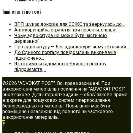
Інші статті по темі
ВРП шукає донорів для ЄСІКС та звернулась до…
Антикорупційна стратегія: три проєкти, спільні…
Чому адвокатура не може бути частиною
державної…
Про адвокатуру — без адвокатури: чому технічний…
До Єдиного порталу повідомлень викривачів
підключено…
Як отримати відомості з Єдиного реєстру
підприємств,…
©2026 "ADVOKAT POST". Всі права захищені. При
використанні матеріалів посилання на "ADVOKAT POST"
обов'язкове. Для інтернет-видань – обов`язкове пряме
відкрите для пошукових систем гіперпосилання
безпосередньо на матеріал. Посилання має бути
розміщене незалежно від повного чи часткового
використання матеріалів.