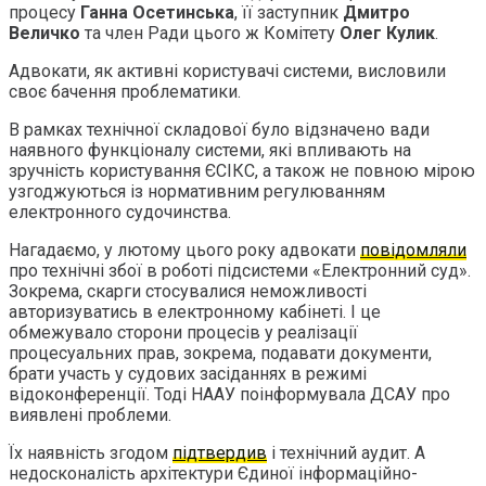
процесу
Ганна Осетинська
, її заступник
Дмитро
Величко
та член Ради цього ж Комітету
Олег Кулик
.
Адвокати, як активні користувачі системи, висловили
своє бачення проблематики.
В рамках технічної складової було відзначено вади
наявного функціоналу системи, які впливають на
зручність користування ЄСІКС, а також не повною мірою
узгоджуються із нормативним регулюванням
електронного судочинства.
Нагадаємо, у лютому цього року адвокати
повідомляли
про технічні збої в роботі підсистеми «Електронний суд».
Зокрема, скарги стосувалися неможливості
авторизуватись в електронному кабінеті. І це
обмежувало сторони процесів у реалізації
процесуальних прав, зокрема, подавати документи,
брати участь у судових засіданнях в режимі
відоконференції. Тоді НААУ поінформувала ДСАУ про
виявлені проблеми.
Їх наявність згодом
підтвердив
і технічний аудит. А
недосконалість архітектури Єдиної інформаційно-