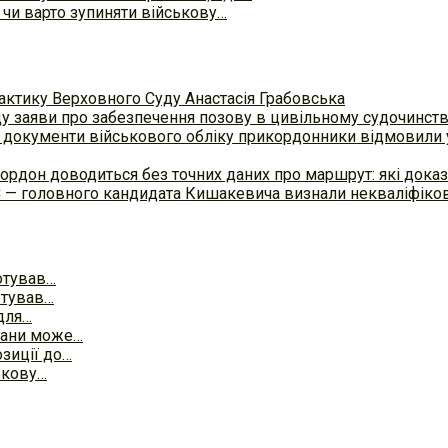
 чи варто зупиняти військову…
актику Верховного Суду Анастасія Грабовська
ду заяви про забезпечення позову в цивільному судочинст
 документи військового обліку прикордонники відмовили у
ордон доводиться без точних даних про маршрут: які доказ
С — головного кандидата Кишакевича визнали некваліфіков
отував…
отував…
для…
ргани може…
зиції до…
ькову…