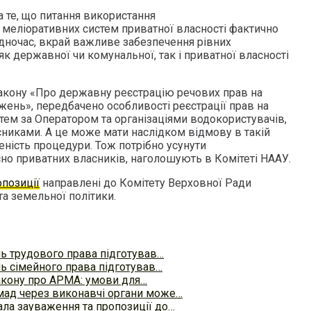
 те, що питання використання
меліоративних систем приватної власності фактично
одночас, вкрай важливе забезпечення рівних
к державної чи комунальної, так і приватної власності
Закону «Про державну реєстрацію речових прав на
жень», передбачено особливості реєстрації прав на
тем за Оператором та організаціями водокористувачів,
сниками. А це може мати наслідком відмову в такій
еність процедури. Тож потрібно усунути
сно приватних власників, наголошують в Комітеті НААУ.
опозиції
направлені до Комітету Верховної Ради
та земельної політики.
нь трудового права підготував…
нь сімейного права підготував…
акону про АРМА: умови для…
мад через виконавчі органи може…
ала зауваження та пропозиції до…