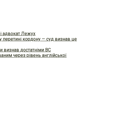
ві адвокат Лежух
 перетині кордону — суд визнав це
и визнав достатніми ВС
аним через рівень англійської