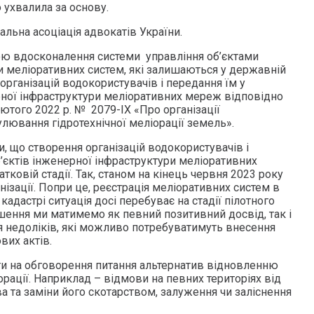
ухвалила за основу.
альна асоціація адвокатів України.
ою вдосконалення системи управління об’єктами
и меліоративних систем, які залишаються у державній
 організацій водокористувачів і передання їм у
ерної інфраструктури меліоративних мереж відповідно
лютого 2022 р. № 2079-ІХ «Про організації
лювання гідротехнічної меліорації земель».
, що створення організацій водокористувачів і
б’єктів інженерної інфраструктури меліоративних
тковій стадії. Так, станом на кінець червня 2023 року
нізації. Попри це, реєстрація меліоративних систем в
астрі ситуація досі перебуває на стадії пілотного
шення ми матимемо як певний позитивний досвід, так і
я недоліків, які можливо потребуватимуть внесення
вих актів.
ити на обговорення питання альтернатив відновленню
рації. Наприклад – відмови на певних територіях від
 та заміни його скотарством, залуження чи заліснення