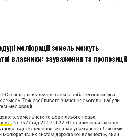
едурі меліорації земель можуть
тні власники: зауваження та пропозиції
 ГЕС в зоні ризикованого землеробства опинилася
х земель. Тож особливого значення сьогодні набули
ем меліорації.
арного, земельного та довкілевого права,
роект
№ 7577 від 21.07.2022 «Про внесення змін до
в щодо вдосконалення системи управління об’єктами
и меліоративних систем державної власності», який