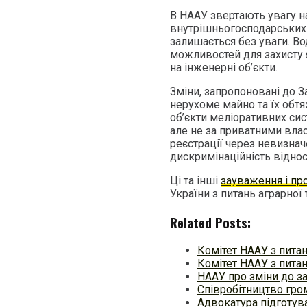
В НААУ звертають увагу на
внутрішньогосподарських 
залишається без уваги. В
можливостей для захисту я
на інженерні об’єкти.
Зміни, запропоновані до 
нерухоме майно та їх обтя
об’єкти меліоративних сис
але не за приватними вла
реєстрації через невизнач
дискримінаційність відно
Ці та інші
зауваження і пр
України з питань аграрної 
Related Posts:
Комітет НААУ з пита
Комітет НААУ з пита
НААУ про зміни до з
Співробітництво гро
Адвокатура підготув