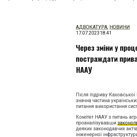
Перейти
до
змісту
АДВОКАТУРА
,
НОВИНИ
17.07.2023
18:41
Через зміни у проц
постраждати прива
НААУ
Після підриву Каховської
значна частина українськи
питання використання сист
Комітет НААУ з питань агр
проаналізувавши
законоп
деяких законодавчих акті
інженерної інфраструктур