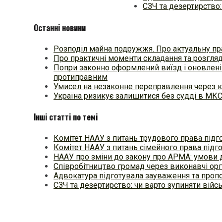
СЗЧ та дезертирство:
Останні новини
Розподіл майна подружжя. Про актуальну пр
Про практичні моменти складання та розгля
Попри законно оформлений виїзд і оновлені
протиправним
Умисел на незаконне переправлення через к
Україна ризикує залишитися без судді в МК
Інші статті по темі
Комітет НААУ з питань трудового права підг
Комітет НААУ з питань сімейного права підг
НААУ про зміни до закону про АРМА: умови 
Співробітництво громад через виконавчі о
Адвокатура підготувала зауваження та пропо
СЗЧ та дезертирство: чи варто зупиняти війс