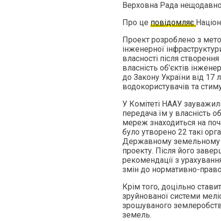
Верховна Рада нещодавно 
Про це
повідомляє
Націон
Проект розроблено з мет
інженерної інфраструктур
власності після створення
власність об’єктів інжен
до Закону України від 17 
водокористувачів та стиму
У Комітеті НААУ зауважили
передача їм у власність о
мереж знаходиться на поча
було утворено 22 такі орга
Державному земельному кад
проекту. Після його завер
рекомендації з урахуванн
змін до нормативно-право
Крім того, доцільно став
зруйнованої системи меліо
зрошуваного землеробства
земель.