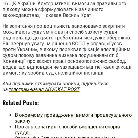
16 ЦК України. Альтернативні вимоги за правильного
підходу можна сформулювати й за чинного
законодавства», – сказав Василь Крат.
На запитання про доцільність законодавчо закріпити
можливість суду змінювати спосіб захисту суддя
відповів, що до цього треба ставитися дуже обережно.
Він звернув увагу на рішення ЄСПЛ у справі «Гусєв
проти України», в якому перекваліфікація апеляційним
судом позову заявника визнана порушенням ст. 6
Конвенції про захист прав і основоположних свобод, і
додав, що відповідач не захищався від тієї кваліфікації
вимог, яку зробив суд апеляційної інстанції.
Аби першими отримувати новини, підпишіться
на
телеграм-канал ADVOKAT POST
.
Related Posts:
В окремому провадженні вимоги процесуального
закону…
Про альтернативні способи вирішення спорів
суддя…