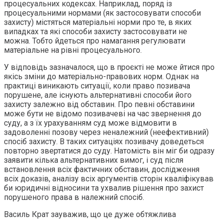
процесуальних кодексах. Наприклад, поряд із
процесуальними нормами (як застосовувати способи
захисту) містяться матеріальні норми про те, в яких
випадках та які способи захисту застосовувати не
можна. Тобто йдеться про намагання регулювати
матеріальне на рівні процесуального.
У відповідь зазначалося, що в проєкті не може йтися про
якісь зміни до матеріально-правових норм. Однак на
практиці виникають ситуації, коли право позивача
порушене, але існують альтернативні способи його
захисту залежно від обставин. Про певні обставини
може бути не відомо позивачеві на час звернення до
суду, а з їх урахуванням суд може відмовити в
задоволенні позову через неналежний (неефективний)
спосіб захисту. В таких ситуаціях позивачу доведеться
повторно звертатися до суду. Натомість він міг би одразу
заявити кілька альтернативних вимог, і суд після
встановлення всіх фактичних обставин, дослідження
всіх доказів, аналізу всіх аргументів сторін кваліфікував
би юридичні відносини та ухвалив рішення про захист
порушеного права в належний спосіб.
Василь Крат зауважив, що це дуже обтяжлива