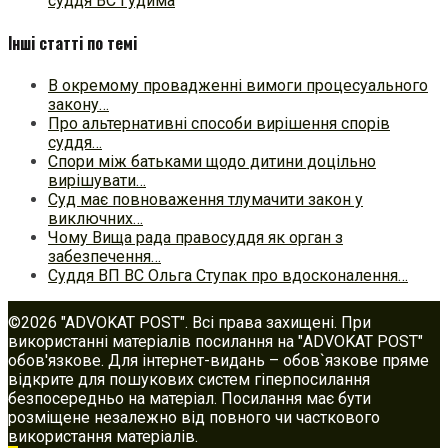
суддя ВС Гудима
Інші статті по темі
В окремому провадженні вимоги процесуального
закону…
Про альтернативні способи вирішення спорів
суддя…
Спори між батьками щодо дитини доцільно
вирішувати…
Суд має повноваження тлумачити закон у
виключних…
Чому Вища рада правосуддя як орган з
забезпечення…
Суддя ВП ВС Ольга Ступак про вдосконалення…
©2026 "ADVOKAT POST". Всі права захищені. При
використанні матеріалів посилання на "ADVOKAT POST"
обов'язкове. Для інтернет-видань – обов`язкове пряме
відкрите для пошукових систем гіперпосилання
безпосередньо на матеріал. Посилання має бути
розміщене незалежно від повного чи часткового
використання матеріалів.