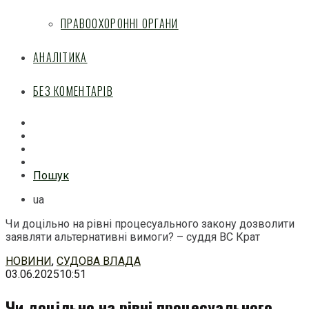
ПРАВООХОРОННІ ОРГАНИ
АНАЛІТИКА
БЕЗ КОМЕНТАРІВ
Facebook
Mail
Telegram
Feed
Пошук
ua
Чи доцільно на рівні процесуального закону дозволити
заявляти альтернативні вимоги? – суддя ВС Крат
Перейти
НОВИНИ
,
СУДОВА ВЛАДА
до
03.06.2025
10:51
змісту
Чи доцільно на рівні процесуального