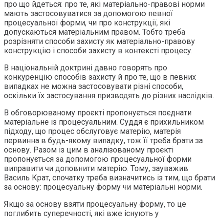
про що йдеться: про те, які матеріально-правові норми
мають застосовуватися за допомогою певної
процесуальної форми, чи про конструкції, які
допускаються матеріальним правом. Тобто треба
розрізняти способи захисту як матеріально-правову
конструкцію і способи захисту в контексті процесу.
В національній доктрині давно говорять про
конкуренцію способів захисту й про те, що в певних
випадках не можна застосовувати різні способи,
оскільки їх застосування призводять до різних наслідків.
В обговорюваному проєкті пропонується поєднати
матеріальне із процесуальним. Суддя є прихильником
підходу, що процес обслуговує матерію, матерія
первинна в будь-якому випадку, тож її треба брати за
основу. Разом із цим в аналізованому проєкті
пропонується за допомогою процесуальної форми
виправити чи доповнити матерію. Тому, зауважив
Василь Крат, спочатку треба визначитись із тим, що брати
за основу: процесуальну форму чи матеріальні норми.
Якщо за основу взяти процесуальну форму, то це
поглибить суперечності, які вже існують у