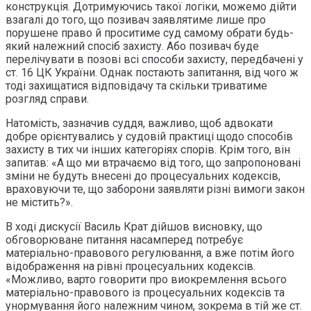
конструкція. Дотримуючись такої логіки, можемо дійти
взагалі до того, що позивач заявлятиме лише про
порушене право й проситиме суд самому обрати будь-
який належний спосіб захисту. Або позивач буде
перелічувати в позові всі способи захисту, передбачені у
ст. 16 ЦК України. Однак постають запитання, від чого ж
тоді захищатися відповідачу та скільки триватиме
розгляд справи.
Натомість, зазначив суддя, важливо, щоб адвокати
добре орієнтувались у судовій практиці щодо способів
захисту в тих чи інших категоріях спорів. Крім того, він
запитав: «А що ми втрачаємо від того, що запропоновані
зміни не будуть внесені до процесуальних кодексів,
враховуючи те, що заборони заявляти різні вимоги закон
не містить?».
В ході дискусії Василь Крат дійшов висновку, що
обговорюване питання насамперед потребує
матеріально-правового регулювання, а вже потім його
відображення на рівні процесуальних кодексів.
«Можливо, варто говорити про виокремлення всього
матеріально-правового із процесуальних кодексів та
унормування його належним чином, зокрема в тій же ст.