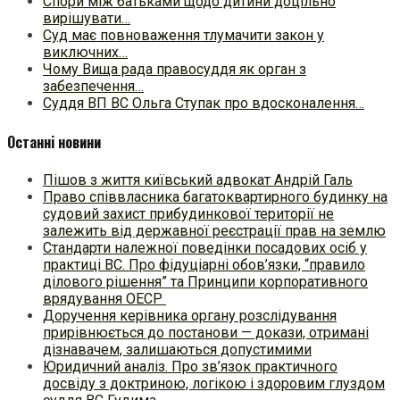
Спори між батьками щодо дитини доцільно
вирішувати…
Суд має повноваження тлумачити закон у
виключних…
Чому Вища рада правосуддя як орган з
забезпечення…
Суддя ВП ВС Ольга Ступак про вдосконалення…
Останні новини
Пішов з життя київський адвокат Андрій Галь
Право співвласника багатоквартирного будинку на
судовий захист прибудинкової території не
залежить від державної реєстрації прав на землю
Стандарти належної поведінки посадових осіб у
практиці ВC. Про фідуціарні обов’язки, “правило
ділового рішення” та Принципи корпоративного
врядування ОЕСР
Доручення керівника органу розслідування
прирівнюється до постанови — докази, отримані
дізнавачем, залишаються допустимими
Юридичний аналіз. Про зв’язок практичного
досвіду з доктриною, логікою і здоровим глуздом