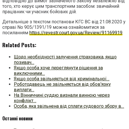
відповідно до вимог зазначеного Закону незалежно від
того, хто керує цим транспортним засобом: звичайний
працівник чи учасник бойових дій.
Детальніше з текстом постанови КГС ВС від 21.08.2020 у
справі No 905/1391/19 можна ознайомитися за
посиланням
https://reyestr.court.gov.ua/Review/91169919
.
Related Posts:
Щодо необхідності залучення страховика, якщо
позивач…
Якщо особа хоче переглянути рішення за
виключними…
Якщо особа звільняється від кримінальної…
Роботодавець не звільняється від обов'язку
виплати…
На Вінниччині суддю визнали винною через
конфлікт…
Особа, яка звільнена від сплати судового збору в…
Останні новини