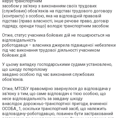
керує транспортним
засобом у зв’язку з виконанням своїх трудових
(службових) обов’язків на підставі трудового договору
(контракту) з особою, яка на відповідній правовій
підставі (право власності, інше речове право, договір
підряду, оренди тощо) володіє транспортним засобом.
Отже, статус учасника бойових дій не поширюється на
відповідальність
роботодавця – власника джерела підвищеної небезпеки
під час виконання трудової діяльності учасником
бойових дій.
У цьому випадку господарськими судами установлено,
що шкоду потерпілому
завдано особою під час виконання службових
обов’язків.
Отже, МТСБУ правомірно звернулося до відповідача у
зв’язку з тим, що саме відповідач є тією особою, що
несе відповідальність за завдану шкоду
внаслідок дорожньо-транспортної пригоди, вчиненої
ОСОБА_1, оскільки транспортний засіб, що належить
відповідачу-роботодавцю, повинен бути застрахований