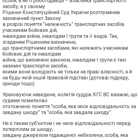
особи, а не її роботодавця – власника транспортного
засобу, а у своєму
Рішенні Конституційний Суд України розтлумачив
зазначений пункт Закону
в розрізі поняття “належність” транспортних засобів
учасникам бойових дій,
інвалідам війни, інвалідам I групи та її видів. Так,
згаданим Рішенням визначено,
що транспортними засобами, які належать учасникам
бойових дій та інвалідам
війни, що визначені законом, інвалідам I групи є такі
наземні транспортні засоби,
якими вони володіють не тільки на праві власності, а й
на будь-якій іншій правовій підставі (договір підряду,
оренди тощо).
Ураховуючи наведене, колегія суддів КГС ВС вважає, що
судами помилково
ототожнено поняття “особа, яка несе відповідальність за
завдану шкоду” та “особа, яка завдала шкоду”.
Не є таким суб’єктом і не несе відповідальності перед
потерпілим за шкоду,
завдану джерелом підвищеної небезпеки, особа, яка