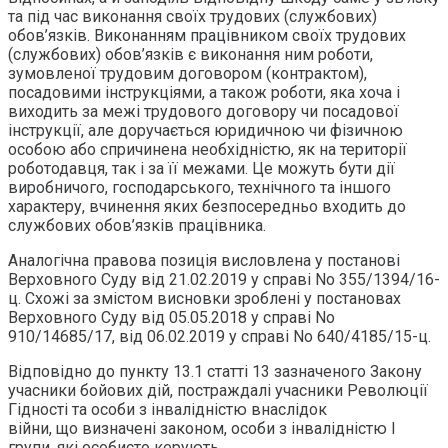
та під час виконання своїх трудових (службових)
обов’язків. Виконанням працівником своїх трудових
(службових) обов’язків є виконання ним роботи,
зумовленої трудовим договором (контрактом),
посадовими інструкціями, а також роботи, яка хоча і
виходить за межі трудового договору чи посадової
інструкції, але доручається юридичною чи фізичною
особою або спричинена необхідністю, як на території
роботодавця, так і за її межами. Це можуть бути дії
виробничого, господарського, технічного та іншого
характеру, вчинення яких безпосередньо входить до
службових обов’язків працівника.
Аналогічна правова позиція висловлена у постанові
Верховного Суду від 21.02.2019 у справі No 355/1394/16-
ц. Схожі за змістом висновки зроблені у постановах
Верховного Суду від 05.05.2018 у справі No
910/14685/17, від 06.02.2019 у справі No 640/4185/15-ц.
Відповідно до пункту 13.1 статті 13 зазначеного Закону
учасники бойових дій, постраждалі учасники Революції
Гідності та особи з інвалідністю внаслідок
війни, що визначені законом, особи з інвалідністю І
групи, які особисто керують