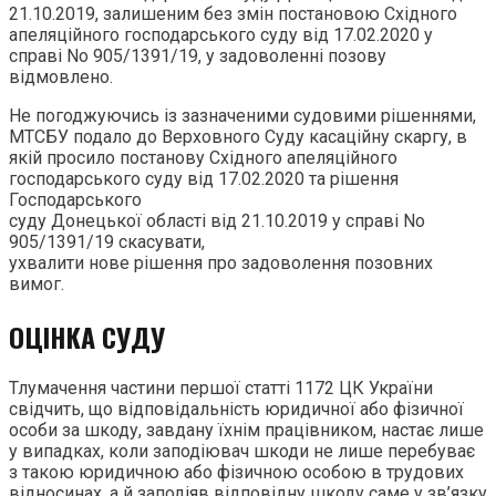
21.10.2019, залишеним без змін постановою Східного
апеляційного господарського суду від 17.02.2020 у
справі No 905/1391/19, у задоволенні позову
відмовлено.
Не погоджуючись із зазначеними судовими рішеннями,
МТСБУ подало до Верховного Суду касаційну скаргу, в
якій просило постанову Східного апеляційного
господарського суду від 17.02.2020 та рішення
Господарського
суду Донецької області від 21.10.2019 у справі No
905/1391/19 скасувати,
ухвалити нове рішення про задоволення позовних
вимог.
ОЦІНКА СУДУ
Тлумачення частини першої статті 1172 ЦК України
свідчить, що відповідальність юридичної або фізичної
особи за шкоду, завдану їхнім працівником, настає лише
у випадках, коли заподіювач шкоди не лише перебуває
з такою юридичною або фізичною особою в трудових
відносинах, а й заподіяв відповідну шкоду саме у зв’язку