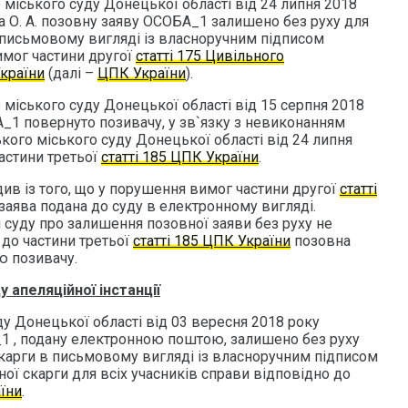
іського суду Донецької області від 24 липня 2018
на О. А. позовну заяву ОСОБА_1 залишено без руху для
 письмовому вигляді із власноручним підписом
имог частини другої
статті 175 Цивільного
країни
(далі –
ЦПК України
).
іського суду Донецької області від 15 серпня 2018
_1 повернуто позивачу, у зв`язку з невиконанням
ого міського суду Донецької області від 24 липня
астини третьої
статті 185 ЦПК України
.
див із того, що у порушення вимог частини другої
статті
заява подана до суду в електронному вигляді.
суду про залишення позовної заяви без руху не
 до частини третьої
статті 185 ЦПК України
позовна
ю позивачу.
 апеляційної інстанції
у Донецької області від 03 вересня 2018 року
1 , подану електронною поштою, залишено без руху
скарги в письмовому вигляді із власноручним підписом
йної скарги для всіх учасників справи відповідно до
аїни
.