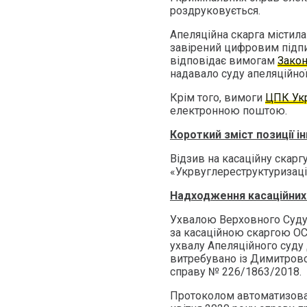
роздруковується.
Апеляційна скарга містила
завірений цифровим підпи
відповідає вимогам
Закон
надавало суду апеляційної
Крім того, вимоги
ЦПК Ук
електронною поштою.
Короткий зміст позиції і
Відзив на касаційну скарг
«Укрвуглереструктуризаці
Надходження касаційних с
Ухвалою Верховного Суду 
за касаційною скаргою ОСОБ
ухвалу Апеляційного суду 
витребувано із Димитровс
справу № 226/1863/2018.
Протоколом автоматизован