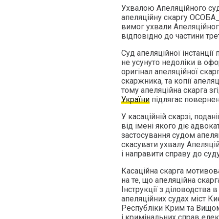
Ухвалою Апеляційного суд
апеляційну скаргу ОСОБА_
вимог ухвали Апеляційног
відповідно до частини тре
Суд апеляційної інстанці
не усунуто недоліки в офо
оригінал апеляційної скар
скаржника, та копії апеляц
тому апеляційна скарга зг
України
підлягає поверне
У касаційній скарзі, пода
від імені якого діє адвок
застосування судом апеля
скасувати ухвалу Апеляцій
і направити справу до суд
Касаційна скарга мотивова
на те, що апеляційна скар
Інструкції з діловодства в
апеляційних судах міст Ки
Республіки Крим та Вищом
і кримінальних справ елек