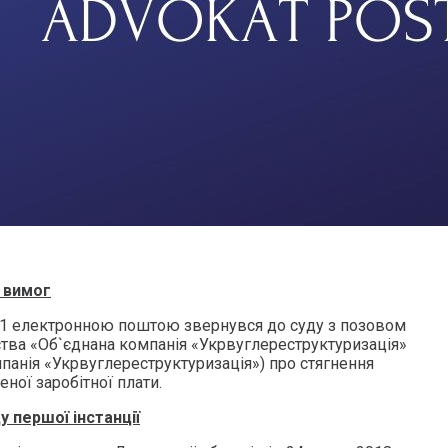
 вимог
_1 електронною поштою звернувся до суду з позовом
ва «Об`єднана компанія «Укрвуглереструктуризація»
панія «Укрвуглереструктуризація») про стягнення
еної заробітної плати.
у першої інстанції