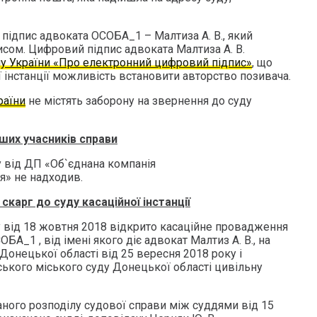
 підпис адвоката ОСОБА_1 – Малтиза А. В., який
сом. Цифровий підпис адвоката Малтиза А. В.
у України «Про електронний цифровий підпис»
, що
 інстанції можливість встановити авторство позивача.
раїни
не містять заборону на звернення до суду
нших учасників справи
у від ДП «Об`єднана компанія
я» не надходив.
карг до суду касаційної інстанції
від 18 жовтня 2018 відкрито касаційне провадження
А_1 , від імені якого діє адвокат Малтиз А. В., на
Донецької області від 25 вересня 2018 року і
ького міського суду Донецької області цивільну
ого розподілу судової справи між суддями від 15