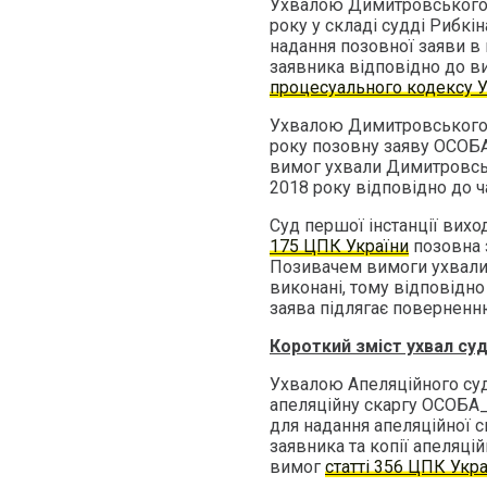
Ухвалою Димитровського м
року у складі судді Рибкі
надання позовної заяви в
заявника відповідно до в
процесуального кодексу У
Ухвалою Димитровського м
року позовну заяву ОСОБА
вимог ухвали Димитровськ
2018 року відповідно до ч
Суд першої інстанції вихо
175 ЦПК України
позовна 
Позивачем вимоги ухвали 
виконані, тому відповідно
заява підлягає поверненн
Короткий зміст ухвал суду
Ухвалою Апеляційного суд
апеляційну скаргу ОСОБА_
для надання апеляційної 
заявника та копії апеляці
вимог
статті 356 ЦПК Укр