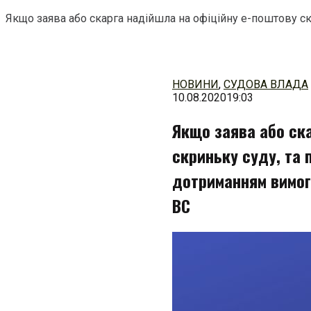
Якщо заява або скарга надійшла на офіційну е-поштову ск
Перейти
до
змісту
НОВИНИ
,
СУДОВА ВЛАДА
10.08.2020
19:03
Якщо заява або ск
скриньку суду, та 
дотриманням вимог
ВС