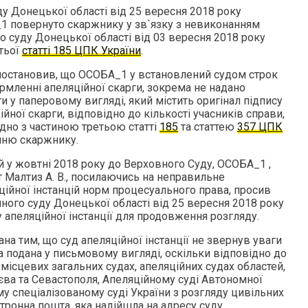
у Донецької області від 25 вересня 2018 року
1 повернуто скаржнику у зв`язку з невиконанням
о суду Донецької області від 03 вересня 2018 року
тьої
статті 185 ЦПК України
.
ї постановив, що ОСОБА_1 у встановлений судом строк
рмленні апеляційної скарги, зокрема не надано
ги у паперовому вигляді, який містить оригінал підпису
ійної скарги, відповідно до кількості учасників справи,
ідно з частиною третьою статті
185
та статтею
357 ЦПК
нню скаржнику.
ній у жовтні 2018 року до Верховного Суду, ОСОБА_1 ,
ат Малтиз А. В., посилаючись на неправильне
ційної інстанцій норм процесуального права, просив
ного суду Донецької області від 25 вересня 2018 року
у апеляційної інстанції для продовження розгляду.
на тим, що суд апеляційної інстанції не звернув уваги
га подана у письмовому вигляді, оскільки відповідно до
 місцевих загальних судах, апеляційних судах областей,
єва та Севастополя, Апеляційному суді Автономної
у спеціалізованому суді України з розгляду цивільних
тронна пошта, яка надійшла на адресу суду,