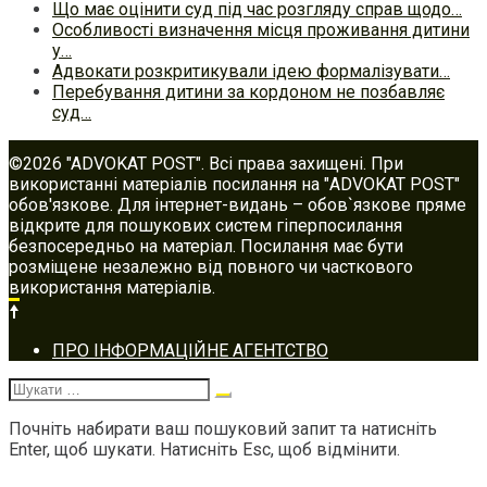
Що має оцінити суд під час розгляду справ щодо…
Особливості визначення місця проживання дитини
у…
Адвокати розкритикували ідею формалізувати…
Перебування дитини за кордоном не позбавляє
суд…
©2026 "ADVOKAT POST". Всі права захищені. При
використанні матеріалів посилання на "ADVOKAT POST"
обов'язкове. Для інтернет-видань – обов`язкове пряме
відкрите для пошукових систем гіперпосилання
безпосередньо на матеріал. Посилання має бути
розміщене незалежно від повного чи часткового
використання матеріалів.
Footer
ПРО ІНФОРМАЦІЙНЕ АГЕНТСТВО
navigation
Шукати:
Почніть набирати ваш пошуковий запит та натисніть
Enter, щоб шукати. Натисніть Esc, щоб відмінити.