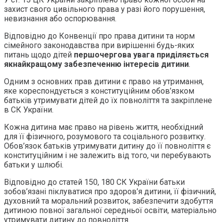
захист свого цивільного права у разі його порушення,
невизнання або оспорювання.
Відповідно до Конвенції про права дитини та норм
сімейного законодавства при вирішенні будь-яких
питань щодо дітей
першочергова увага приділяється
якнайкращому забезпеченню інтересів дитини
.
Одним з основних прав дитини є право на утримання,
яке кореспондується з конституційним обов’язком
батьків утримувати дітей до їх повноліття та закріплене
в СК України.
Кожна дитина має право на рівень життя, необхідний
для її фізичного, розумового та соціального розвитку.
Обов’язок батьків утримувати дитину до її повноліття є
конституційним і не залежить від того, чи перебувають
батьки у шлюбі.
Відповідно до статей 150, 180 СК України батьки
зобов’язані піклуватися про здоров’я дитини, її фізичний,
духовний та моральний розвиток, забезпечити здобуття
дитиною повної загальної середньої освіти, матеріально
утримувати дитину до повноліття.