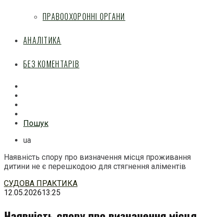
ПРАВООХОРОННІ ОРГАНИ
АНАЛІТИКА
БЕЗ КОМЕНТАРІВ
Facebook
Mail
Telegram
Feed
Пошук
ua
Наявність спору про визначення місця проживання
дитини не є перешкодою для стягнення аліментів
Перейти
СУДОВА ПРАКТИКА
до
12.05.2026
13:25
змісту
Наявність спору про визначення місця