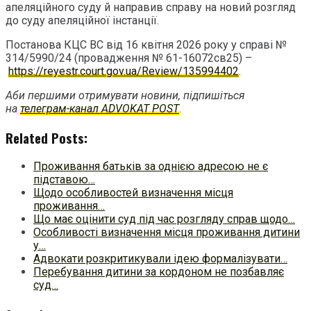
апеляційного суду й направив справу на новий розгляд
до суду апеляційної інстанції.
Постанова КЦС ВС від 16 квітня 2026 року у справі №
314/5990/24 (провадження № 61-16072св25) –
https://reyestr.court.gov.ua/Review/135994402
.
Аби першими отримувати новини, підпишіться
на
телеграм-канал ADVOKAT POST
.
Related Posts:
Проживання батьків за однією адресою не є
підставою…
Щодо особливостей визначення місця
проживання…
Що має оцінити суд під час розгляду справ щодо…
Особливості визначення місця проживання дитини
у…
Адвокати розкритикували ідею формалізувати…
Перебування дитини за кордоном не позбавляє
суд…