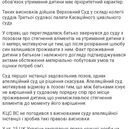
обов’язок утримання дитини має пріоритетний характер.
Таких висновків дійшов Верховний Суд у складі колегії
суддів Третьої судової палати Касаційного цивільного
суду.
У справі, що переглядалася, батько звернувся до суду з
позовом про стягнення аліментів на утримання дитини з
її матері, мотивуючи це тим, що після розірвання шлюбу
син залишився проживати з ним. Факт проживання
дитини з батьком і належного догляду підтверджувався
актами обстеження матеріально-побутових умов та
оцінки потреб сім’ї.
Суд першої інстанції задовольнив позов, однак
апеляційний суд це рішення скасував. Апеляційний суд
мотивував відмову в позові тим, що між батьками існує
не вирішений у судовому порядку спір про місце
проживання дитини, що унеможливлює стягнення
аліментів до моменту його вирішення.
КЦС ВС не погодився з висновками суду апеляційної
інстанції і зробив такі правові висновки.
У ст. 15 ЦК України закріплено право кожної особи на