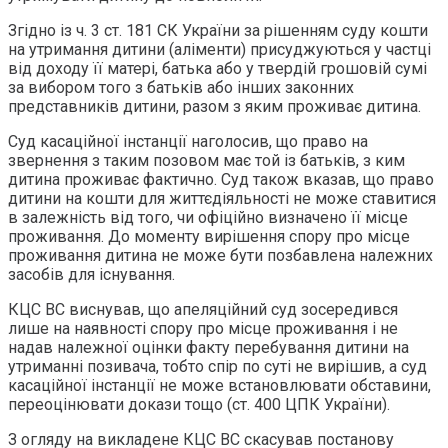
Згідно із ч. 3 ст. 181 СК України за рішенням суду кошти
на утримання дитини (аліменти) присуджуються у частці
від доходу її матері, батька або у твердій грошовій сумі
за вибором того з батьків або інших законних
представників дитини, разом з яким проживає дитина.
Суд касаційної інстанції наголосив, що право на
звернення з таким позовом має той із батьків, з ким
дитина проживає фактично. Суд також вказав, що право
дитини на кошти для життєдіяльності не може ставитися
в залежність від того, чи офіційно визначено її місце
проживання. До моменту вирішення спору про місце
проживання дитина не може бути позбавлена належних
засобів для існування.
КЦС ВС виснував, що апеляційний суд зосередився
лише на наявності спору про місце проживання і не
надав належної оцінки факту перебування дитини на
утриманні позивача, тобто спір по суті не вирішив, а суд
касаційної інстанції не може встановлювати обставини,
переоцінювати докази тощо (ст. 400 ЦПК України).
З огляду на викладене КЦС ВС скасував постанову