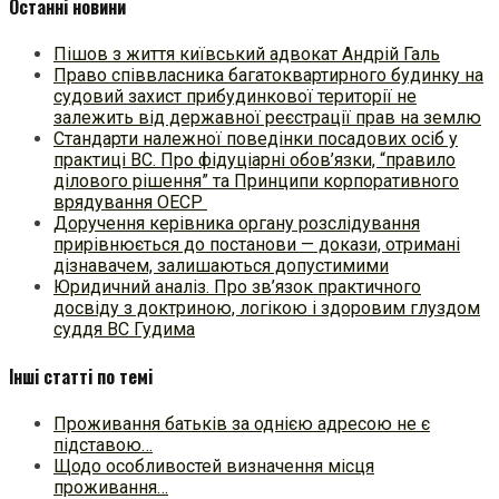
Останні новини
Пішов з життя київський адвокат Андрій Галь
Право співвласника багатоквартирного будинку на
судовий захист прибудинкової території не
залежить від державної реєстрації прав на землю
Стандарти належної поведінки посадових осіб у
практиці ВC. Про фідуціарні обов’язки, “правило
ділового рішення” та Принципи корпоративного
врядування ОЕСР
Доручення керівника органу розслідування
прирівнюється до постанови — докази, отримані
дізнавачем, залишаються допустимими
Юридичний аналіз. Про зв’язок практичного
досвіду з доктриною, логікою і здоровим глуздом
суддя ВС Гудима
Інші статті по темі
Проживання батьків за однією адресою не є
підставою…
Щодо особливостей визначення місця
проживання…