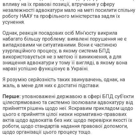
впливу на їх правові позиції, втручання у сферу
незалежності адвокатури мало на меті посилити спільну
роботу НААУ та профільного міністерства задля їх
усунення.
Однак, реакція посадових осіб Мін’юсту викрила
набагато більшу проблему: виявлені порушення не є
випадковими чи ситуативними. Вони є частиною
узурпаційного процесу, в якому система БПД
використовується не з метою її виникнення, а для
знищення адвокатури у тому її вигляді, в якому вона
наразі успішно функціонує в Україні.
Я розумію серйозність таких звинувачень, однак, на
жаль, в мене для них є достатні підстави.
Перше:
уповноважені державою в сфері БПД суб’єкти
цілеспрямовано та системно ізолювали адвокатуру від
прийняття рішень щодо неї. Яскравим прикладом щодо
цього є прийняття цілої низки нормативно-правових
актів щодо адвокатів без них: щодо перевірки якості їх
роботи, щодо стандартів надання правової допомоги,
щодо організації цього процесу тощо.