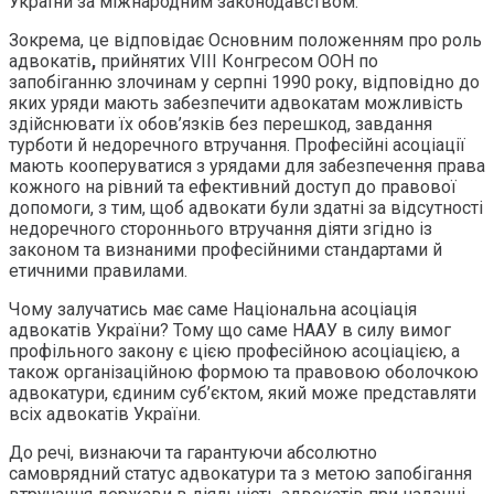
України за міжнародним законодавством.
Зокрема, це відповідає Основним положенням про роль
адвокатів
,
прийнятих VIII Конгресом ООН по
запобіганню злочинам у серпні 1990 року, відповідно до
яких уряди мають забезпечити адвокатам можливість
здійснювати їх обов’язків без перешкод, завдання
турботи й недоречного втручання. Професійні асоціації
мають кооперуватися з урядами для забезпечення права
кожного на рівний та ефективний доступ до правової
допомоги, з тим, щоб адвокати були здатні за відсутності
недоречного стороннього втручання діяти згідно із
законом та визнаними професійними стандартами й
етичними правилами.
Чому залучатись має саме Національна асоціація
адвокатів України? Тому що саме НААУ в силу вимог
профільного закону є цією професійною асоціацією, а
також організаційною формою та правовою оболочкою
адвокатури, єдиним суб’єктом, який може представляти
всіх адвокатів України.
До речі, визнаючи та гарантуючи абсолютно
самоврядний статус адвокатури та з метою запобігання