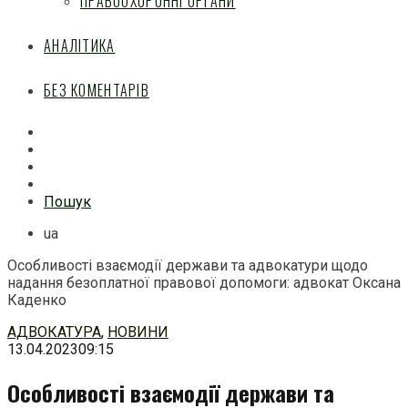
ПРАВООХОРОННІ ОРГАНИ
АНАЛІТИКА
БЕЗ КОМЕНТАРІВ
Facebook
Mail
Telegram
Feed
Пошук
ua
Особливості взаємодії держави та адвокатури щодо
надання безоплатної правової допомоги: адвокат Оксана
Каденко
Перейти
АДВОКАТУРА
,
НОВИНИ
до
13.04.2023
09:15
змісту
Особливості взаємодії держави та