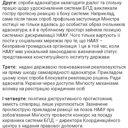
Друге:
спроби адвокатури налагодити діалог та спільну
працю щодо удосконалення системи БПД викликали
гостру протесну реакцію з боку системи. Наприклад,
саме після таких спроб профільна заступниця Міністра
юстиції не тільки вдалась до особистих образ очільників
адвокатури, а й в публічному просторі зайняла позицію
системної дискримінації НААУ. Чого тільки вартують її
пости у соціальних мережах про те, що НААУ –
безправна громадська організація. І це в той час, коли
НААУ має унікальний законодавчо визначений статус
представника конституційного інституту держави.
Третє:
надані державою повноваження реалізовуються
на пряму шкоду самоврядності адвокатури. Прикладом
цьому існує спроба блокувати реалізацію рішень Ради
адвокатів України через доступні Мін’юсту механізми
впливу на реєстрацію юридичних осіб.
І четверте:
політика диструктивного протистояння,
замість співпраці, лише укріплюється. Зазначене
проілюструю прикладом реакції на позов НААУ про
зобов’язання Мін’юсту провести конкурс на посаду
керівника системи БПД – директора Координаційного
центру з надання правової допомоги.