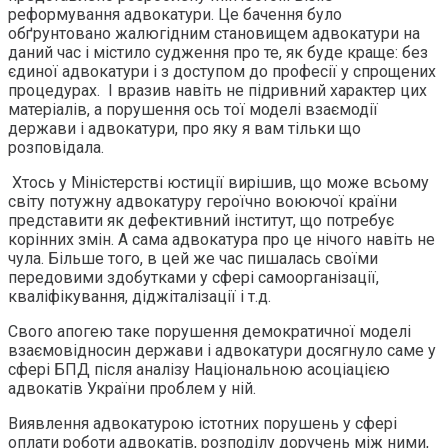
реформування адвокатури. Це бачення було
обґрунтовано жалюгідним становищем адвокатури на
даний час і містило судження про те, як буде краще: без
єдиної адвокатури і з доступом до професії у спрощених
процедурах. І вразив навіть не підривний характер цих
матеріалів, а порушення ось тої моделі взаємодії
держави і адвокатури, про яку я вам тільки що
розповідала.
Хтось у Міністерстві юстиції вирішив, що може всьому
світу потужну адвокатуру героїчно воюючої країни
представити як дефективний інститут, що потребує
корінних змін. А сама адвокатура про це нічого навіть не
чула. Більше того, в цей же час пишалась своїми
передовими здобутками у сфері самоорганізації,
кваліфікування, діджіталізації і т.д.
Свого апогею таке порушення демократичної моделі
взаємовідносин держави і адвокатури досягнуло саме у
сфері БПД після аналізу Національною асоціацією
адвокатів України проблем у ній.
Виявлення адвокатурою істотних порушень у сфері
оплати роботи адвокатів, розподілу доручень між ними,