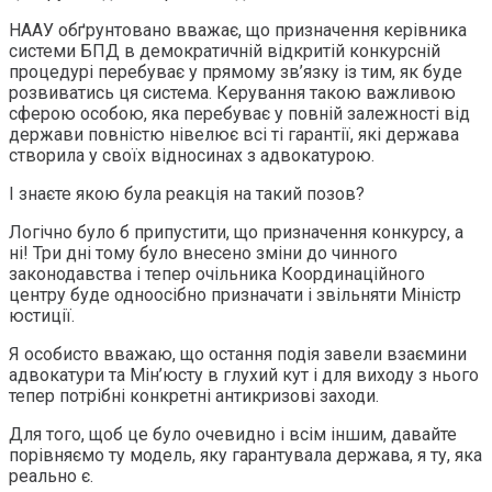
НААУ обґрунтовано вважає, що призначення керівника
системи БПД в демократичній відкритій конкурсній
процедурі перебуває у прямому зв’язку із тим, як буде
розвиватись ця система. Керування такою важливою
сферою особою, яка перебуває у повній залежності від
держави повністю нівелює всі ті гарантії, які держава
створила у своїх відносинах з адвокатурою.
І знаєте якою була реакція на такий позов?
Логічно було б припустити, що призначення конкурсу, а
ні! Три дні тому було внесено зміни до чинного
законодавства і тепер очільника Координаційного
центру буде одноосібно призначати і звільняти Міністр
юстиції.
Я особисто вважаю, що остання подія завели взаємини
адвокатури та Мін’юсту в глухий кут і для виходу з нього
тепер потрібні конкретні антикризові заходи.
Для того, щоб це було очевидно і всім іншим, давайте
порівняємо ту модель, яку гарантувала держава, я ту, яка
реально є.