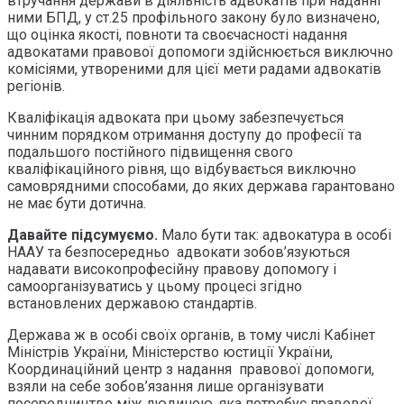
втручання держави в діяльність адвокатів при наданні
ними БПД, у ст.25 профільного закону було визначено,
що оцінка якості, повноти та своєчасності надання
адвокатами правової допомоги здійснюється виключно
комісіями, утвореними для цієї мети радами адвокатів
регіонів.
Кваліфікація адвоката при цьому забезпечується
чинним порядком отримання доступу до професії та
подальшого постійного підвищення свого
кваліфікаційного рівня, що відбувається виключно
самоврядними способами, до яких держава гарантовано
не має бути дотична.
Давайте підсумуємо.
Мало бути так: адвокатура в особі
НААУ та безпосередньо адвокати зобов’язуються
надавати високопрофесійну правову допомогу і
самоорганізуватись у цьому процесі згідно
встановлених державою стандартів.
Держава ж в особі своїх органів, в тому числі Кабінет
Міністрів України, Міністерство юстиції України,
Координаційний центр з надання правової допомоги,
взяли на себе зобов’язання лише організувати
посередництво між людиною, яка потребує правової