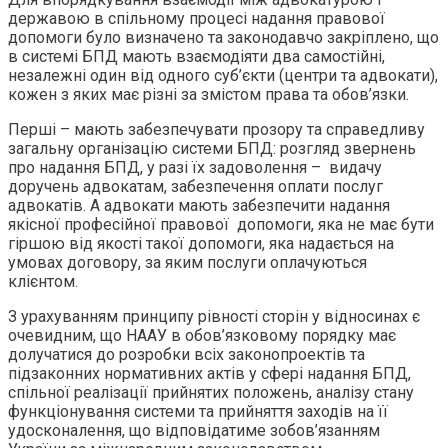
державою в спільному процесі надання правової
допомоги було визначено та законодавчо закріплено, що
в системі БПД мають взаємодіяти два самостійні,
незалежні один від одного суб’єкти (центри та адвокати),
кожен з яких має різні за змістом права та обов’язки.
Перші – мають забезпечувати прозору та справедливу
загальну організацію системи БПД: розгляд звернень
про надання БПД, у разі їх задоволення – видачу
доручень адвокатам, забезпечення оплати послуг
адвокатів. А адвокати мають забезпечити надання
якісної професійної правової допомоги, яка не має бути
гіршою від якості такої допомоги, яка надається на
умовах договору, за яким послуги оплачуються
клієнтом.
З урахуванням принципу рівності сторін у відносинах є
очевидним, що НААУ в обов’язковому порядку має
долучатися до розробки всіх законопроектів та
підзаконних нормативних актів у сфері надання БПД,
спільної реалізації прийнятих положень, аналізу стану
функціонування системи та прийняття заходів на її
удосконалення, що відповідатиме зобов’язанням