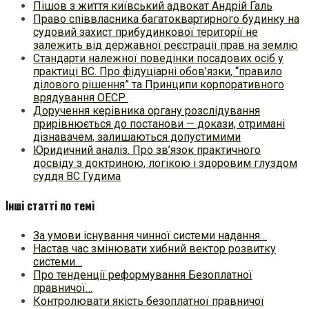
Пішов з життя київський адвокат Андрій Галь
Право співвласника багатоквартирного будинку на
судовий захист прибудинкової території не
залежить від державної реєстрації прав на землю
Стандарти належної поведінки посадових осіб у
практиці ВC. Про фідуціарні обов’язки, “правило
ділового рішення” та Принципи корпоративного
врядування ОЕСР
Доручення керівника органу розслідування
прирівнюється до постанови — докази, отримані
дізнавачем, залишаються допустимими
Юридичний аналіз. Про зв’язок практичного
досвіду з доктриною, логікою і здоровим глуздом
суддя ВС Гудима
Інші статті по темі
За умови існування чинної системи надання…
Настав час змінювати хибний вектор розвитку
системи…
Про тенденції реформування Безоплатної
правничої…
Контролювати якість безоплатної правничої