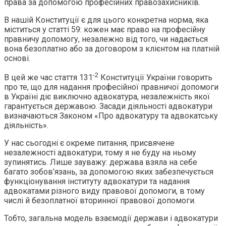
права за допомогою професійних правозахисників.
В нашій Конституції є для цього конкретна норма, яка
міститься у статті 59: кожен має право на професійну
правничу допомогу, незалежно від того, чи надається
вона безоплатно або за договором з клієнтом на платній
основі.
-2
В цей же час стаття 131
Конституції України говорить
про те, що для надання професійної правничої допомоги
в Україні діє виключно адвокатура, незалежність якої
гарантується державою. Засади діяльності адвокатури
визначаються Законом «Про адвокатуру та адвокатську
діяльність».
У нас сьогодні є окреме питання, присвячене
незалежності адвокатури, тому я не буду на ньому
зупинятись. Лише зауважу: держава взяла на себе
багато зобов’язань, за допомогою яких забезпечується
функціонування інституту адвокатури та надання
адвокатами різного виду правової допомоги, в тому
числі й безоплатної вторинної правової допомоги.
Тобто, загальна модель взаємодії держави і адвокатури