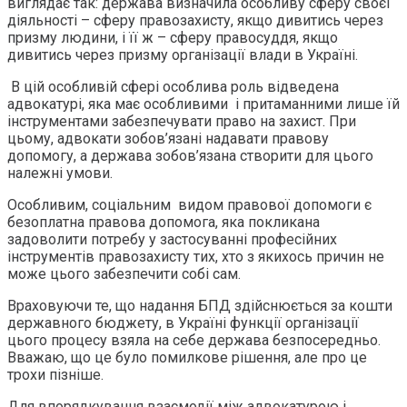
виглядає так: держава визначила особливу сферу своєї
діяльності – сферу правозахисту, якщо дивитись через
призму людини, і її ж – сферу правосуддя, якщо
дивитись через призму організації влади в Україні.
В цій особливій сфері особлива роль відведена
адвокатурі, яка має особливими і притаманними лише їй
інструментами забезпечувати право на захист. При
цьому, адвокати зобов’язані надавати правову
допомогу, а держава зобов’язана створити для цього
належні умови.
Особливим, соціальним видом правової допомоги є
безоплатна правова допомога, яка покликана
задоволити потребу у застосуванні професійних
інструментів правозахисту тих, хто з якихось причин не
може цього забезпечити собі сам.
Враховуючи те, що надання БПД здійснюється за кошти
державного бюджету, в Україні функції організації
цього процесу взяла на себе держава безпосередньо.
Вважаю, що це було помилкове рішення, але про це
трохи пізніше.
Для впорядкування взаємодії між адвокатурою і