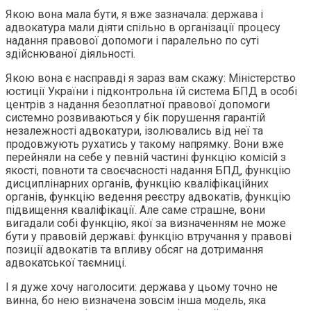
Якою вона мала бути, я вже зазначала: держава і
адвокатура мали діяти спільно в організації процесу
надання правової допомоги і паралельно по суті
здійснюваної діяльності.
Якою вона є насправді я зараз вам скажу: Міністерство
юстиції України і підконтрольна їй система БПД в особі
центрів з надання безоплатної правової допомоги
системно розвиваються у бік порушення гарантій
незалежності адвокатури, ізолювались від неї та
продовжують рухатись у такому напрямку. Вони вже
перейняли на себе у певній частині функцію комісій з
якості, повноти та своєчасності надання БПД, функцію
дисциплінарних органів, функцію кваліфікаційних
органів, функцію ведення реєстру адвокатів, функцію
підвищення кваліфікації. Але саме страшне, вони
вигадали собі функцію, якої за визначенням не може
бути у правовій державі: функцію втручання у правові
позиції адвокатів та впливу обсяг на дотримання
адвокатської таємниці.
І я дуже хочу наголосити: держава у цьому точно не
винна, бо нею визначена зовсім інша модель, яка