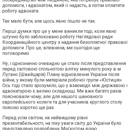
допомоги, і адвокатом, який її надасть, а потім оплатити
роботу адвоката.
Так мало бути, але щось явно пішло не так.
Перші думки про це у мене виникли тоді, коли явно
штучно було заблоковано роботу Наглядової ради
Координаційного центру з надання безоплатної правової
допомоги. Про це, впевнена, ми сьогодні ще
поговоримо.
Ну, і однозначно очевидно це стало після представлення
перед світовою спільнотою влітку минулого року в м.
Лугано (Швейцарія) Плану відновлення України після
війни, у якому були матеріали робочої групи «Юстиція».
Ось тоді стало зрозуміло, що у взаємодії між державою і
адвокатурою є великі складнощі. Ми вже багато разів
пояснювали чому, але для нашого шановного
європейського колеги та для учасників круглого столу
поясню коротко ще раз.
Перед усім світом, на найвищому рівні
презентабельності, на піку уваги світу до України було
представлено розроблену Мін’юстом візію