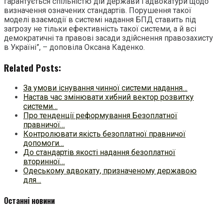
гарантується спільністю дій держави і адвокатури щодо
визначення означених стандартів. Порушення такої
моделі взаємодії в системі надання БПД ставить під
загрозу не тільки ефективність такої системи, а й всі
демократичні та правові засади здійснення правозахисту
в Україні”, – доповіла Оксана Каденко.
Related Posts:
За умови існування чинної системи надання…
Настав час змінювати хибний вектор розвитку
системи…
Про тенденції реформування Безоплатної
правничої…
Контролювати якість безоплатної правничої
допомоги…
До стандартів якості надання безоплатної
вторинної…
Одеському адвокату, призначеному державою
для…
Останні новини