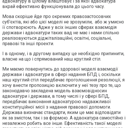
адвокатуру в цілому влаштовує і за якої адвокатура
вкрай ефективно функціонувала до цього часу.
Мова скоріше йде про окремих правозастосовчих
суб’єктів, які або цієї моделі не зрозуміли, або ж умисно
її спотворюють. Адже у всіх інших сферах взаємодія
держави і адвокатури таких вад не має і нами спільно
реалізовуються діджіталізаційні, освітні, соціальні,
правові та інші проекти.
І в одному, і в другому випадку це необхідно припинити,
власне на що і спрямований наш круглий стіл.
Ми маємо повернутись до здорової моделі взаємодії
держави і адвокатури в сфері надання БПД і, оскільки
наш круглий стіл передбачає проголошення резолюції, я
хочу внести пропозицію включити у неї тезу про те, що
законодавчо закладена модель взаємовідносин
адвокатури і держави, в тому числі і у сфері БПД,
передбачає виконання адвокатурою надважливої
конституційної місії з надання правової допомоги.
Держава визначає стандарти, яким це має відповідати
як за змістом, так і за формою. А адвокатура самостійно і
незалежно робить все інше. Ефективність такої моделі