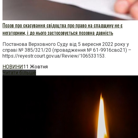
Позов про скасування свідоцтва про право на спадщину не є
негаторним, і до нього застосовується позовна давність
Постанова Верховного Суду від 5 вересня 2022 року у
справі № 385/321/20 (провадження № 61-9916сво21) –
https://reyestr.court.gov.ua/Review/106533153.
НОВИНИ
11 Жовтня
Читати більше