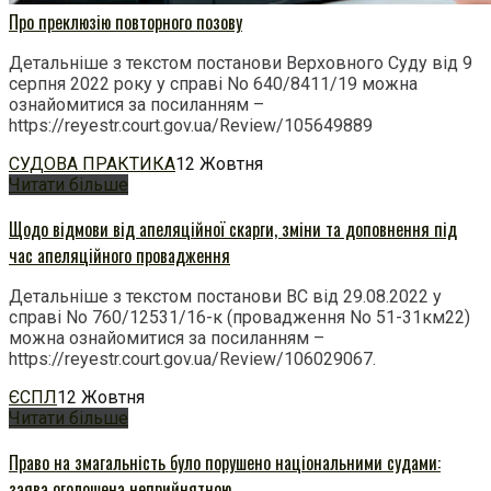
Про преклюзію повторного позову
Детальніше з текстом постанови Верховного Суду від 9
серпня 2022 року у справі No 640/8411/19 можна
ознайомитися за посиланням –
https://reyestr.court.gov.ua/Review/105649889
СУДОВА ПРАКТИКА
12 Жовтня
Читати більше
Щодо відмови від апеляційної скарги, зміни та доповнення під
час апеляційного провадження
Детальніше з текстом постанови ВС від 29.08.2022 у
справі No 760/12531/16-к (провадження No 51-31км22)
можна ознайомитися за посиланням –
https://reyestr.court.gov.ua/Review/106029067.
ЄСПЛ
12 Жовтня
Читати більше
Право на змагальність було порушено національними судами:
заява оголошена неприйнятною