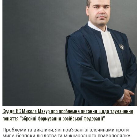
Суддя ВС Микола Мазур про проблемне питання щодо тлумачення
поняття “збройні формування російської федерації”
Проблеми та виклики, які пов’язані зі злочинами проти
миру, безпеки людства та міжнародного правопорядку,