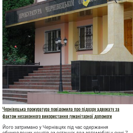
Чернівецька прокуратура повідомила про підозру адвокату за
фактом незаконного використання гуманітарної допомоги
Його затримано у Чернівцях під час одержання
обумовлених коштів за останніх два автомобілі у сумі 7