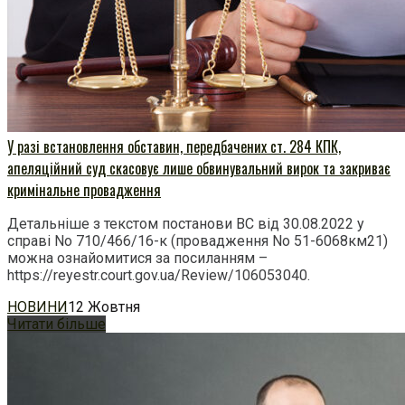
У разі встановлення обставин, передбачених ст. 284 КПК,
апеляційний суд скасовує лише обвинувальний вирок та закриває
кримінальне провадження
Детальніше з текстом постанови ВС від 30.08.2022 у
справі No 710/466/16-к (провадження No 51-6068км21)
можна ознайомитися за посиланням –
https://reyestr.court.gov.ua/Review/106053040.
НОВИНИ
12 Жовтня
Читати більше