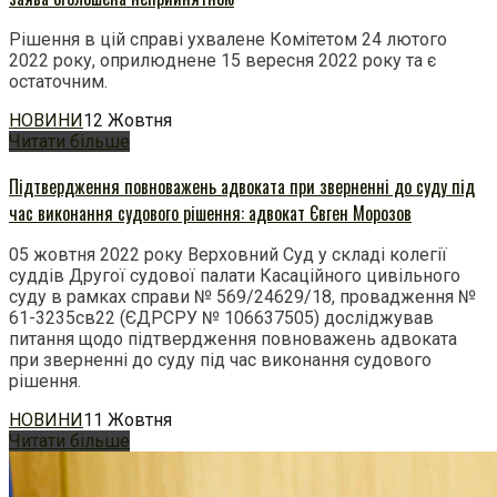
Рішення в цій справі ухвалене Комітетом 24 лютого
2022 року, оприлюднене 15 вересня 2022 року та є
остаточним.
НОВИНИ
12 Жовтня
Читати більше
Підтвердження повноважень адвоката при зверненні до суду під
час виконання судового рішення: адвокат Євген Морозов
05 жовтня 2022 року Верховний Суд у складі колегії
суддів Другої судової палати Касаційного цивільного
суду в рамках справи № 569/24629/18, провадження №
61-3235св22 (ЄДРСРУ № 106637505) досліджував
питання щодо підтвердження повноважень адвоката
при зверненні до суду під час виконання судового
рішення.
НОВИНИ
11 Жовтня
Читати більше