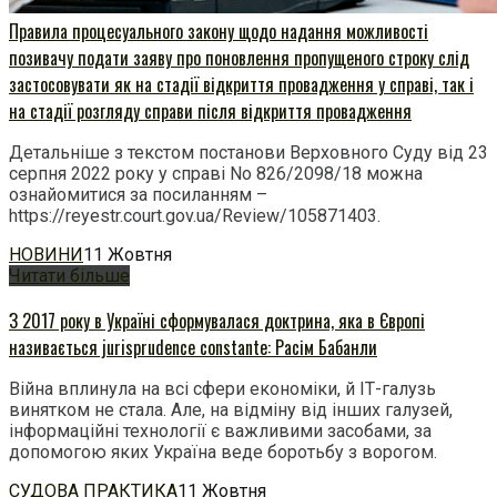
Правила процесуального закону щодо надання можливості
позивачу подати заяву про поновлення пропущеного строку слід
застосовувати як на стадії відкриття провадження у справі, так і
на стадії розгляду справи після відкриття провадження
Детальніше з текстом постанови Верховного Суду від 23
серпня 2022 року у справі No 826/2098/18 можна
ознайомитися за посиланням –
https://reyestr.court.gov.ua/Review/105871403.
НОВИНИ
11 Жовтня
Читати більше
З 2017 року в Україні сформувалася доктрина, яка в Європі
називається jurisprudence constante: Расім Бабанли
Війна вплинула на всі сфери економіки, й ІТ-галузь
винятком не стала. Але, на відміну від інших галузей,
інформаційні технології є важливими засобами, за
допомогою яких Україна веде боротьбу з ворогом.
СУДОВА ПРАКТИКА
11 Жовтня