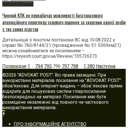
Читати більше
Чинний КПК не передбачає можливості багаторазового
апеляційного перегляду судового рішення за скаргами однієї особи
з тих самих підстав
Детальніше з текстом постанови ВС від 10.08.2022 у
справі No 760/8144/21 (провадження No 51-5369км21)
можна ознайомитися за посиланням –
https://reyestr.court.gov.ua/Review/105726373.
Posts
Попередня
1
…
794
795
796
797
798
…
1 380
Наступна
navigation
©2026 "ADVOKAT POST". Всі права захищені. При
використанні матеріалів посилання на "ADVOKAT POST"
обов'язкове. Для інтернет-видань – обов`язкове пряме
відкрите для пошукових систем гіперпосилання
безпосередньо на матеріал. Посилання має бути
розміщене незалежно від повного чи часткового
використання матеріалів.
Footer
ПРО ІНФОРМАЦІЙНЕ АГЕНТСТВО
navigation