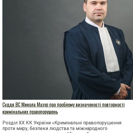
Суддя ВС Микола Мазур про проблему визначеності повторності
кримінальних правопорушень
Розділ ХХ КК України «Кримінальні правопорушення
проти миру, безпеки людства та міжнародного