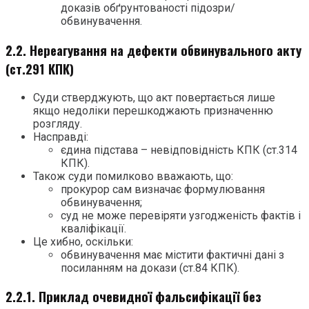
доказів обґрунтованості підозри/
обвинувачення.
2.2. Нереагування на дефекти обвинувального акту
(ст.291 КПК)
Суди стверджують, що акт повертається лише
якщо недоліки перешкоджають призначенню
розгляду.
Насправді:
єдина підстава – невідповідність КПК (ст.314
КПК).
Також суди помилково вважають, що:
прокурор сам визначає формулювання
обвинувачення;
суд не може перевіряти узгодженість фактів і
кваліфікації.
Це хибно, оскільки:
обвинувачення має містити фактичні дані з
посиланням на докази (ст.84 КПК).
2.2.1. Приклад очевидної фальсифікації без