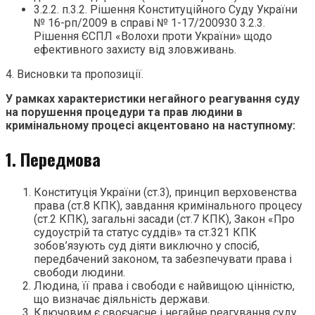
3.2.2. п.3.2. Рішення Конституційного Суду України
№ 16-рп/2009 в справі № 1-17/200930 3.2.3.
Рішення ЄСПЛ «Волохи проти України» щодо
ефективного захисту від зловживань.
4. Висновки та пропозиції.
У рамках характеристики негайного реагування суду
на порушення процедури та прав людини в
кримінальному процесі акцентовано на наступному:
1. Передмова
Конституція України (ст.3), принцип верховенства
права (ст.8 КПК), завдання кримінального процесу
(ст.2 КПК), загальні засади (ст.7 КПК), Закон «Про
судоустрій та статус суддів» та ст.321 КПК
зобов’язують суд діяти виключно у спосіб,
передбачений законом, та забезпечувати права і
свободи людини.
Людина, її права і свободи є найвищою цінністю,
що визначає діяльність держави.
Ключовим є своєчасне і негайне реагування суду