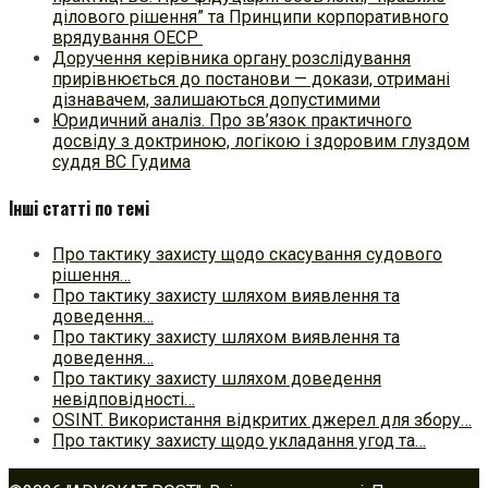
ділового рішення” та Принципи корпоративного
врядування ОЕСР
Доручення керівника органу розслідування
прирівнюється до постанови — докази, отримані
дізнавачем, залишаються допустимими
Юридичний аналіз. Про зв’язок практичного
досвіду з доктриною, логікою і здоровим глуздом
суддя ВС Гудима
Інші статті по темі
Про тактику захисту щодо скасування судового
рішення…
Про тактику захисту шляхом виявлення та
доведення…
Про тактику захисту шляхом виявлення та
доведення…
Про тактику захисту шляхом доведення
невідповідності…
OSINT. Використання відкритих джерел для збору…
Про тактику захисту щодо укладання угод та…