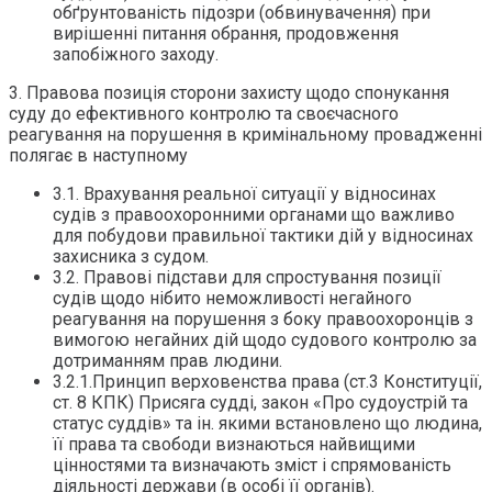
обґрунтованість підозри (обвинувачення) при
вирішенні питання обрання, продовження
запобіжного заходу.
3. Правова позиція сторони захисту щодо спонукання
суду до ефективного контролю та своєчасного
реагування на порушення в кримінальному провадженні
полягає в наступному
3.1. Врахування реальної ситуації у відносинах
судів з правоохоронними органами що важливо
для побудови правильної тактики дій у відносинах
захисника з судом.
3.2. Правові підстави для спростування позиції
судів щодо нібито неможливості негайного
реагування на порушення з боку правоохоронців з
вимогою негайних дій щодо судового контролю за
дотриманням прав людини.
3.2.1.Принцип верховенства права (ст.3 Конституції,
ст. 8 КПК) Присяга судді, закон «Про судоустрій та
статус суддів» та ін. якими встановлено що людина,
її права та свободи визнаються найвищими
цінностями та визначають зміст і спрямованість
діяльності держави (в особі її органів).