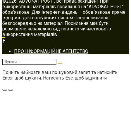
©2026 "ADVOKAT POST". Всі права захищені. При
використанні матеріалів посилання на "ADVOKAT POST"
обов'язкове. Для інтернет-видань – обов`язкове пряме
відкрите для пошукових систем гіперпосилання
безпосередньо на матеріал. Посилання має бути
розміщене незалежно від повного чи часткового
використання матеріалів.
Footer
ПРО ІНФОРМАЦІЙНЕ АГЕНТСТВО
navigation
Шукати:
Почніть набирати ваш пошуковий запит та натисніть
Enter, щоб шукати. Натисніть Esc, щоб відмінити.
Меню