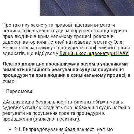
Про тактику захисту та правові підстави вимагати
негайного реагування суду на порушення процедури та
прав людини в кримінальному процесі розповів
адвокат, автор книг і статей на правову тематику Олег
Несінов під час заходу з підвищення професійного рівня
адвокатів, що відбувся у
Вищій школі адвокатури НААУ.
Лектор докладно проаналізував разом з учасниками
вимагати негайного реагування суду на порушення
процедури та прав людини в кримінальному процесі, а
саме:
1.Передмова.
2.Аналіз видів бездіяльності та типових обґрунтувань
судових ухвал які свідчать про небажання судів негайно
реагувати на порушення прав та процедури в
провадженні (з власної практики).
2.1. Виправдовування бездіяльності не тією