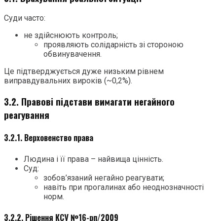
Суди часто:
не здійснюють контроль;
проявляють солідарність зі стороною
обвинувачення.
Це підтверджується дуже низьким рівнем
виправдувальних вироків (~0,2%).
3.2. Правові підстави вимагати негайного
реагування
3.2.1. Верховенство права
Людина і її права – найвища цінність.
Суд:
зобов’язаний негайно реагувати;
навіть при прогалинах або неоднозначності
норм.
3.2.2. Рішення КСУ №16-рп/2009