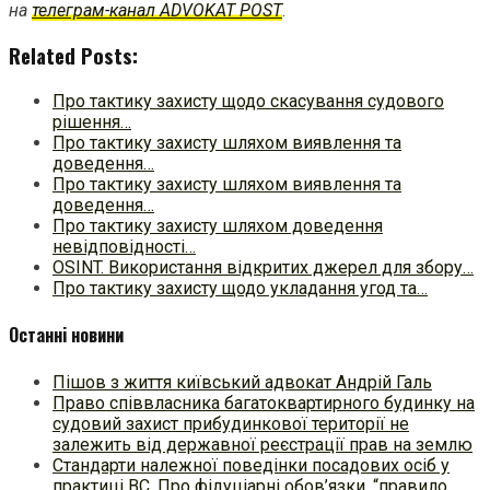
на
телеграм-канал ADVOKAT POST
.
Related Posts:
Про тактику захисту щодо скасування судового
рішення…
Про тактику захисту шляхом виявлення та
доведення…
Про тактику захисту шляхом виявлення та
доведення…
Про тактику захисту шляхом доведення
невідповідності…
OSINT. Використання відкритих джерел для збору…
Про тактику захисту щодо укладання угод та…
Останні новини
Пішов з життя київський адвокат Андрій Галь
Право співвласника багатоквартирного будинку на
судовий захист прибудинкової території не
залежить від державної реєстрації прав на землю
Стандарти належної поведінки посадових осіб у
практиці ВC. Про фідуціарні обов’язки, “правило