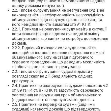
стадією процесу та нібито неможливістю надання
оцінку доказам винуватості.
2.2. Типове обґрунтування не реагування судів на
неконкретність, несформованість незрозумілість
обвинувачення (що порушує право на захист), та
його невідповідність вимогам ст.291 КПК.
2.2.1. Приклад не реагування суду навіть в ситуації
коли фальсифікації слідства очевидні зі змісту
обвинувачення що навіть не потребує дослідження
доказів.
2.2.2. Рідкісний випадок коли суди першої та
апеляційної інстанції визнали порушення в змісті
обвинувального акту на стадії підготовчого
судового провадження, що доводить можливість
та обов’ язковість такого реагування.
2.3. Типове обґрунтування судом відмови у
розгляді скарг на дії, бездіяльність слідчих,
прокурорів.
2.4. Практика не застосування судами положень ч.2
ст. 89 та ч.4 ст. 87 КПК та відсутність своєчасного
реагування на порушення прав обвинуваченого
(підозрюваного), та недопустимість доказів.
2.5. Практика не перевірки судами (слідчіми
суддями) наявності доказів що підтверджують