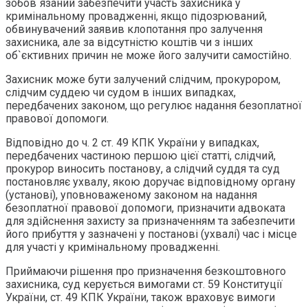
зобов`язаний забезпечити участь захисника у
кримінальному провадженні, якщо підозрюваний,
обвинувачений заявив клопотання про залучення
захисника, але за відсутністю коштів чи з інших
об`єктивних причин не може його залучити самостійно.
Захисник може бути залучений слідчим, прокурором,
слідчим суддею чи судом в інших випадках,
передбачених законом, що регулює надання безоплатної
правової допомоги.
Відповідно до ч. 2 ст. 49 КПК України у випадках,
передбачених частиною першою цієї статті, слідчий,
прокурор виносить постанову, а слідчий суддя та суд
постановляє ухвалу, якою доручає відповідному органу
(установі), уповноваженому законом на надання
безоплатної правової допомоги, призначити адвоката
для здійснення захисту за призначенням та забезпечити
його прибуття у зазначені у постанові (ухвалі) час і місце
для участі у кримінальному провадженні.
Приймаючи рішення про призначення безкоштовного
захисника, суд керується вимогами ст. 59 Конституції
України, ст. 49 КПК України, також враховує вимоги