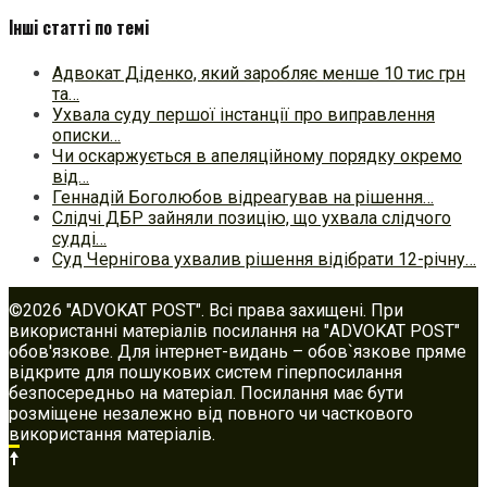
Інші статті по темі
Адвокат Діденко, який заробляє менше 10 тис грн
та…
Ухвала суду першої інстанції про виправлення
описки…
Чи оскаржується в апеляційному порядку окремо
від…
Геннадій Боголюбов відреагував на рішення…
Слідчі ДБР зайняли позицію, що ухвала слідчого
судді…
Cуд Чернігова ухвалив рішення відібрати 12-річну…
©2026 "ADVOKAT POST". Всі права захищені. При
використанні матеріалів посилання на "ADVOKAT POST"
обов'язкове. Для інтернет-видань – обов`язкове пряме
відкрите для пошукових систем гіперпосилання
безпосередньо на матеріал. Посилання має бути
розміщене незалежно від повного чи часткового
використання матеріалів.