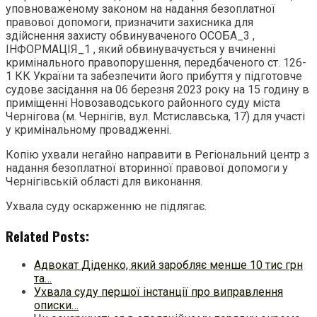
уповноваженому законом на надання безоплатної
правової допомоги, призначити захисника для
здійснення захисту обвинуваченого ОСОБА_3 ,
ІНФОРМАЦІЯ_1 , який обвинувачується у вчиненні
кримінального правопорушення, передбаченого ст. 126-
1 КК України та забезпечити його прибуття у підготовче
судове засідання на 06 березня 2023 року на 15 годину в
приміщенні Новозаводського районного суду міста
Чернігова (м. Чернігів, вул. Мстиславська, 17) для участі
у кримінальному провадженні.
Копію ухвали негайно направити в Регіональний центр з
надання безоплатної вторинної правової допомоги у
Чернігівській області для виконання.
Ухвала суду оскарженню не підлягає.
Related Posts:
Адвокат Діденко, який заробляє менше 10 тис грн
та…
Ухвала суду першої інстанції про виправлення
описки…