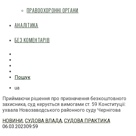
ПРАВООХОРОННІ ОРГАНИ
АНАЛІТИКА
БЕЗ КОМЕНТАРІВ
Facebook
Mail
Telegram
Feed
Пошук
ua
Приймаючи рішення про призначення безкоштовного
захисника, суд керується вимогами ст. 59 Конституції:
ухвала Новозаводського районного суду Чернігова
Перейти
НОВИНИ
,
СУДОВА ВЛАДА
,
СУДОВА ПРАКТИКА
до
06.03.2023
09:59
змісту