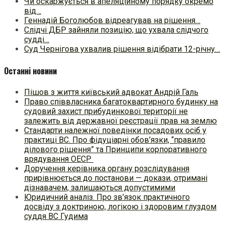
Чи оскаржується в апеляційному порядку окремо
від…
Геннадій Боголюбов відреагував на рішення…
Слідчі ДБР зайняли позицію, що ухвала слідчого
судді…
Cуд Чернігова ухвалив рішення відібрати 12-річну…
Останні новини
Пішов з життя київський адвокат Андрій Галь
Право співвласника багатоквартирного будинку на
судовий захист прибудинкової території не
залежить від державної реєстрації прав на землю
Стандарти належної поведінки посадових осіб у
практиці ВC. Про фідуціарні обов’язки, “правило
ділового рішення” та Принципи корпоративного
врядування ОЕСР
Доручення керівника органу розслідування
прирівнюється до постанови — докази, отримані
дізнавачем, залишаються допустимими
Юридичний аналіз. Про зв’язок практичного
досвіду з доктриною, логікою і здоровим глуздом
суддя ВС Гудима