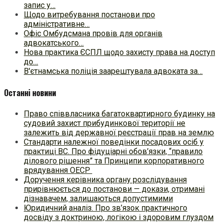
запис у…
Щодо витребування постанови про
адміністративне…
Офіс Омбудсмана провів для органів
адвокатського…
Нова практика ЄСПЛ щодо захисту права на доступ
до…
В'єтнамська поліція заарештувала адвоката за…
Останні новини
Право співвласника багатоквартирного будинку на
судовий захист прибудинкової території не
залежить від державної реєстрації прав на землю
Стандарти належної поведінки посадових осіб у
практиці ВC. Про фідуціарні обов’язки, “правило
ділового рішення” та Принципи корпоративного
врядування ОЕСР
Доручення керівника органу розслідування
прирівнюється до постанови — докази, отримані
дізнавачем, залишаються допустимими
Юридичний аналіз. Про зв’язок практичного
досвіду з доктриною, логікою і здоровим глуздом