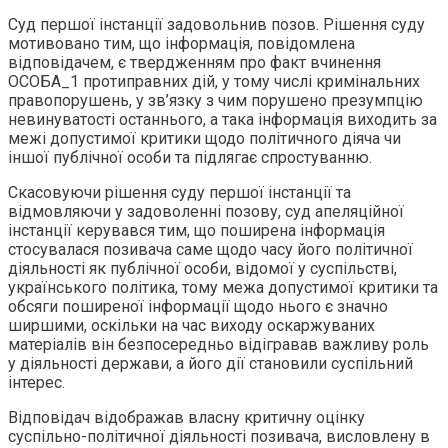
Суд першої інстанції задовольнив позов. Рішення суду
мотивовано тим, що інформація, повідомлена
відповідачем, є твердженням про факт вчинення
ОСОБА_1 протиправних дій, у тому числі кримінальних
правопорушень, у зв’язку з чим порушено презумпцію
невинуватості останнього, а така інформація виходить за
межі допустимої критики щодо політичного діяча чи
іншої публічної особи та підлягає спростуванню.
Скасовуючи рішення суду першої інстанції та
відмовляючи у задоволенні позову, суд апеляційної
інстанції керувався тим, що поширена інформація
стосувалася позивача саме щодо часу його політичної
діяльності як публічної особи, відомої у суспільстві,
українського політика, тому межа допустимої критики та
обсяги поширеної інформації щодо нього є значно
ширшими, оскільки на час виходу оскаржуваних
матеріалів він безпосередньо відігравав важливу роль
у діяльності держави, а його дії становили суспільний
інтерес.
Відповідач відображав власну критичну оцінку
суспільно-політичної діяльності позивача, висловлену в