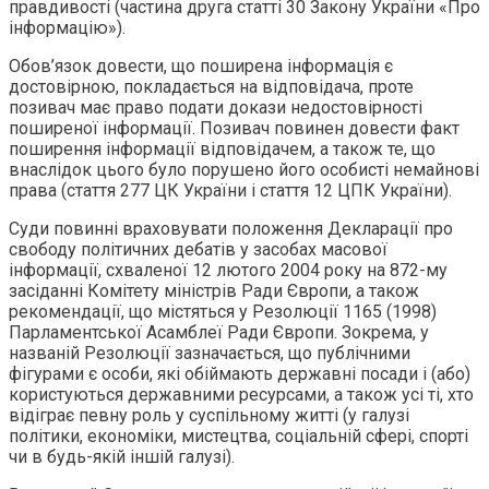
правдивості (частина друга статті 30 Закону України «Про
інформацію»).
Обов’язок довести, що поширена інформація є
достовірною, покладається на відповідача, проте
позивач має право подати докази недостовірності
поширеної інформації. Позивач повинен довести факт
поширення інформації відповідачем, а також те, що
внаслідок цього було порушено його особисті немайнові
права (стаття 277 ЦК України і стаття 12 ЦПК України).
Суди повинні враховувати положення Декларації про
свободу політичних дебатів у засобах масової
інформації, схваленої 12 лютого 2004 року на 872-му
засіданні Комітету міністрів Ради Європи, а також
рекомендації, що містяться у Резолюції 1165 (1998)
Парламентської Асамблеї Ради Європи. Зокрема, у
названій Резолюції зазначається, що публічними
фігурами є особи, які обіймають державні посади і (або)
користуються державними ресурсами, а також усі ті, хто
відіграє певну роль у суспільному житті (у галузі
політики, економіки, мистецтва, соціальній сфері, спорті
чи в будь-якій іншій галузі).