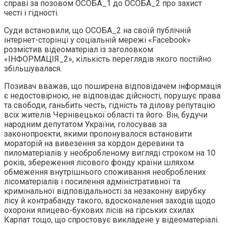
справі за позовом ОСОБА_1 до ОСОБА_2 про захист
честі і гідності.
Суди встановили, що ОСОБА_2 на своїй публічній
інтернет-сторінці у соціальній мережі «Facebook»
розмістив відеоматеріал із заголовком
«ІНФОРМАЦІЯ_2», кількість переглядів якого постійно
збільшувалася.
Позивач вважав, що поширена відповідачем інформація
є недостовірною, не відповідає дійсності, порушує права
та свободи, ганьбить честь, гідність та ділову репутацію
всіх жителів Чернівецької області та його. Він, будучи
народним депутатом України, голосував за
законопроєкти, якими пропонувалося встановити
мораторій на вивезення за кордон деревини та
пиломатеріалів у необробленому вигляді строком на 10
років, збереження лісового фонду країни шляхом
обмеження внутрішнього споживання необроблених
лісоматеріалів і посилення адміністративної та
кримінальної відповідальності за незаконну вирубку
лісу й контрабанду такого, вдосконалення заходів щодо
охорони ялицево-букових лісів на гірських схилах
Карпат тощо, що спростовує викладене у відеоматеріалі.