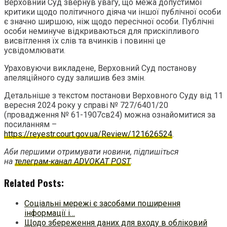
Верховний Суд звернув увагу, що межа допустимої
критики щодо політичного діяча чи іншої публічної особи
є значно ширшою, ніж щодо пересічної особи. Публічні
особи неминуче відкриваються для прискіпливого
висвітлення їх слів та вчинків і повинні це
усвідомлювати.
Ураховуючи викладене, Верховний Суд постанову
апеляційного суду залишив без змін.
Детальніше з текстом постанови Верховного Суду від 11
вересня 2024 року у справі № 727/6401/20
(провадження № 61-1907св24) можна ознайомитися за
посиланням –
https://reyestr.court.gov.ua/Review/121626524
.
Аби першими отримувати новини, підпишіться
на
телеграм-канал ADVOKAT POST
.
Related Posts:
Соціальні мережі є засобами поширення
інформації і…
Щодо збереження даних для входу в обліковий