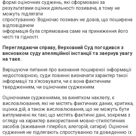
формі оціночних суджень, які сформовані за
результатами оцінки діяльності позивача, а тому не
можуть підлягати
спростуванню. Водночас позивач не довів, що поширена
відповідачем
інформація була спрямована саме на приниження його
честі та гідності.
Переглядаючи справу, Верховний Суд погодився з
висновком суду апеляційної інстанції та звернув увагу
на таке.
Вирішуючи питання про визнання поширеної інформації
недостовірною, суди повинні визначати характер такої
інформації та з’ясовувати, чи є вона фактичним
твердженням, чи оціночним судженням.
Оціночними судженнями, за винятком наклепу, є
висловлювання, які не містять фактичних даних, критика,
оцінка дій, а також висловлювання, що не можуть бути
витлумачені як такі, що містять фактичні дані, зокрема з
огляду на характер використання мовно-стилістичних
засобів (вживання гіпербол, алегорій, сатири). Оціночні
судження не підлягають спростуванню та доведенню їх