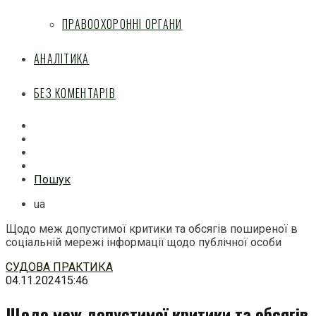
ПРАВООХОРОННІ ОРГАНИ
АНАЛІТИКА
БЕЗ КОМЕНТАРІВ
Facebook
Mail
Telegram
Feed
Пошук
ua
Щодо меж допустимої критики та обсягів поширеної в
соціальній мережі інформації щодо публічної особи
Перейти
СУДОВА ПРАКТИКА
до
04.11.2024
15:46
змісту
Щодо меж допустимої критики та обсягів