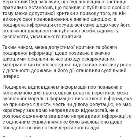
Верховний Суд зазначив, що суд апеляційної інстанції
правильно встановив, що позивач є публічною особою,
тому межа допустимої критики з приводу того, як він
виконує свої повноваження, є значно ширшою, а
поширена інформація стосувалася саме щодо часу його
політичної діяльності як публічної особи, відомої у
суспільстві, українського політика.
Таким чином, межа допустимої критики та обсяги
поширеної інформації щодо позивача є значно
ширшими, оскільки на час виходу оскаржуваних
матеріалів він безпосередньо відігравав важливу роль
у діяльності держави, а його дії становили суспільний
інтерес.
Поширена відповідачем інформація про позивача є
неприємною для нього, однак вона не перетинає межі
суспільної моралі. Інформацію висловлено в формі, яка
не принижує гідність, честь чи ділову репутацію, не має
характеру завідомо неправдивих відомостей, не є
розповсюдженням завідомо неправдивої інформації, а
є оціночним судженням, яке було висловлено щодо
посадової особи органу державної влади.