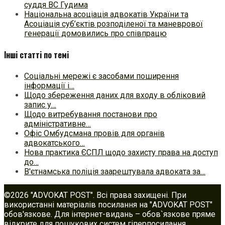
суддя ВС Гудима
Національна асоціація адвокатів України та
Асоціація суб’єктів розподіленої та маневрової
генерації домовились про співпрацю
Інші статті по темі
Соціальні мережі є засобами поширення
інформації і…
Щодо збереження даних для входу в обліковий
запис у…
Щодо витребування постанови про
адміністративне…
Офіс Омбудсмана провів для органів
адвокатського…
Нова практика ЄСПЛ щодо захисту права на доступ
до…
В'єтнамська поліція заарештувала адвоката за…
©2026 "ADVOKAT POST". Всі права захищені. При
використанні матеріалів посилання на "ADVOKAT POST"
обов'язкове. Для інтернет-видань – обов`язкове пряме
відкрите для пошукових систем гіперпосилання