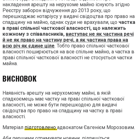
накладення арешту на нерухоме майно існують згідно
Реєстру заборон відчуження до 2013 року, що
перешкоджає нотаріусу у видачі свідоцтва про право на
спадщину на майно, однак суди не врахували, що
частка
в праві спільної часткової власності, що належить
кожному з співвласників,
виступає не як частина речі
й не як право на частину речі, а як частина права на
всю річ як єдине ціле
. Тобто право спільної часткової
власності поширюється на все спільне майно, а частка в
праві спільної часткової власності не стосується частки
майна.
ВИСНОВОК
Наявність арешту на нерухомому майні, в якій
спадкоємець має частку на праві спільної часткової
власності, не може бути перешкодою для видачі
свідоцтва про право на спадщину на частку в праві
власності.
Матеріал
підготовлено
адвокатом Євгенієм Морозовим.
Аби першими отримувати новини, підпишіться