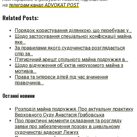
на
телеграм-канал ADVOKAT POST
.
Related Posts:
Порядок користування ділянкою, що перебуває у…
Щодо застосування спеціальної конфіскації майна,
яке…
За правилами якого судочинства розглядається
спір за…
П'ятирічний арешт спільного майна подружжя в…
Щодо відчуження об`єктів нерухомого майна з
мотивів…
Права та інтереси дітей під час вчинення
правочинів…
Останні новини
Розподіл майна подружжя. Про актуальну практику
Верховного Суду Анастасія Грабовська
Про практичні моменти складання та розгляду
заяви про забезпечення позову в цивільному
судочинстві адвокат Лежух