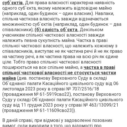
суб`єктів.
Для права власності характерна наявність
одного суб`єкта, якому належить відповідне майно
(наприклад, один будинок – один власник). Навпаки,
спільна часткова власність завжди відзначається
множинністю суб`єктів (наприклад, один будинок – два
співвласники);
(б) єдність об`єкта.
Декільком
учасникам спільної часткової власності завжди
належить певна сукупність майна. Частка в праві
спільної часткової власності, що належить кожному з
співвласників, виступає не як частина речі й не як право
на частину речі, а як частина права на всю річ як єдине
ціле. Тобто право спільної часткової власності
поширюється на все спільне майно, а
частка в праві
спільної часткової власності не стосується частки
майна
(див. постанову Верховного Суду в складі
Об`єднаної палати Касаційного цивільного суду від 06
листопада 2023 року в справі № 707/2516/18
(провадження № 61-5919сво22), постанову Верховного
Суду у складі Об`єднаної палати Касаційного цивільного
суду від 11 грудня 2023 року у справі № 463/13099/21
(провадження № 61-11609сво23)).
В даній справі, при відмові у задоволенні позовних
вимог, суди виходили з того, що відомості про