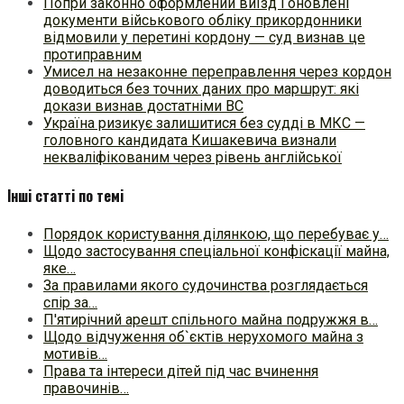
Попри законно оформлений виїзд і оновлені
документи військового обліку прикордонники
відмовили у перетині кордону — суд визнав це
протиправним
Умисел на незаконне переправлення через кордон
доводиться без точних даних про маршрут: які
докази визнав достатніми ВС
Україна ризикує залишитися без судді в МКС —
головного кандидата Кишакевича визнали
некваліфікованим через рівень англійської
Інші статті по темі
Порядок користування ділянкою, що перебуває у…
Щодо застосування спеціальної конфіскації майна,
яке…
За правилами якого судочинства розглядається
спір за…
П'ятирічний арешт спільного майна подружжя в…
Щодо відчуження об`єктів нерухомого майна з
мотивів…
Права та інтереси дітей під час вчинення
правочинів…