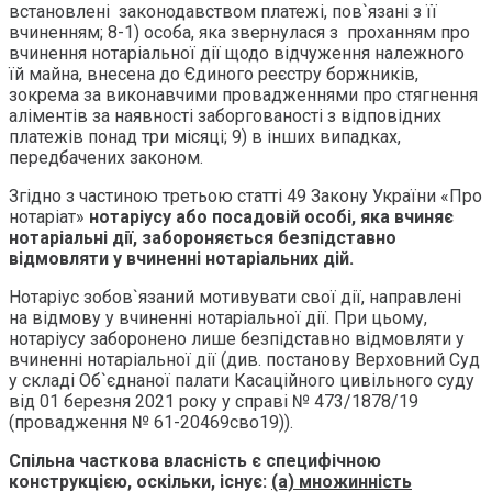
встановлені законодавством платежі, пов`язані з її
вчиненням; 8-1) особа, яка звернулася з проханням про
вчинення нотаріальної дії щодо відчуження належного
їй майна, внесена до Єдиного реєстру боржників,
зокрема за виконавчими провадженнями про стягнення
аліментів за наявності заборгованості з відповідних
платежів понад три місяці; 9) в інших випадках,
передбачених законом.
Згідно з частиною третьою статті 49 Закону України «Про
нотаріат»
нотаріусу або посадовій особі, яка вчиняє
нотаріальні дії, забороняється безпідставно
відмовляти у вчиненні нотаріальних дій.
Нотаріус зобов`язаний мотивувати свої дії, направлені
на відмову у вчиненні нотаріальної дії. При цьому,
нотаріусу заборонено лише безпідставно відмовляти у
вчиненні нотаріальної дії (див. постанову Верховний Суд
у складі Об`єднаної палати Касаційного цивільного суду
від 01 березня 2021 року у справі № 473/1878/19
(провадження № 61-20469сво19)).
Спільна часткова власність є специфічною
конструкцією, оскільки, існує:
(а) множинність