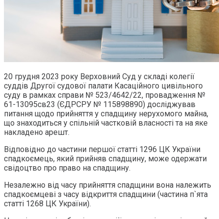
20 грудня 2023 року Верховний Суд у складі колегії
суддів Другої судової палати Касаційного цивільного
суду в рамках справи № 523/4642/22, провадження №
61-13095св23 (ЄДРСРУ № 115898890) досліджував
питання щодо прийняття у спадщину нерухомого майна,
що знаходиться у спільній частковій власності та на яке
накладено арешт.
Відповідно до частини першої статті 1296 ЦК України
спадкоємець, який прийняв спадщину, може одержати
свідоцтво про право на спадщину.
Незалежно від часу прийняття спадщини вона належить
спадкоємцеві з часу відкриття спадщини (частина п`ята
статті 1268 ЦК України).