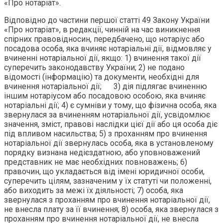
«Про нотаріат».
Відповідно до частини першої статті 49 Закону України
«Про нотаріат», в редакції, чинній на час виникнення
спірних правовідносин, передбачено, що нотаріус або
посадова особа, яка вчиняє нотаріальні дії, відмовляє у
вчиненні нотаріальної дії, якщо: 1) вчинення такої дії
суперечить законодавству України; 2) не подано
відомості (інформацію) та документи, необхідні для
вчинення нотаріальної дії; 3) дія підлягає вчиненню
іншим нотаріусом або посадовою особою, яка вчиняє
нотаріальні дії; 4) є сумніви у тому, що фізична особа, яка
звернулася за вчиненням нотаріальної дії, усвідомлює
значення, зміст, правові наслідки цієї дії або ця особа діє
під впливом насильства; 5) з проханням про вчинення
нотаріальної дії звернулась особа, яка в установленому
порядку визнана недієздатною, або уповноважений
представник не має необхідних повноважень; 6)
правочин, що укладається від імені юридичної особи,
суперечить цілям, зазначеним у їх статуті чи положенні,
або виходить за межі їх діяльності; 7) особа, яка
звернулася з проханням про вчинення нотаріальної дії,
не внесла плату за її вчинення; 8) особа, яка звернулася з
проханням про вчинення нотаріальної дії, не внесла