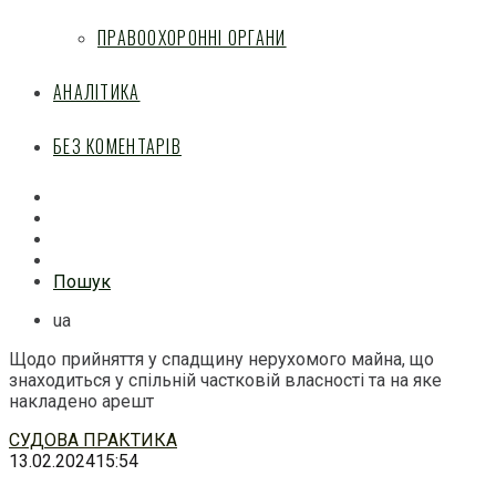
ПРАВООХОРОННІ ОРГАНИ
АНАЛІТИКА
БЕЗ КОМЕНТАРІВ
Facebook
Mail
Telegram
Feed
Пошук
ua
Щодо прийняття у спадщину нерухомого майна, що
знаходиться у спільній частковій власності та на яке
накладено арешт
Перейти
СУДОВА ПРАКТИКА
до
13.02.2024
15:54
змісту