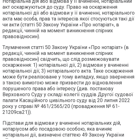
Нотаріальна дія або відмова у її вчиненні, нотаріальний
акт оскаржуються до суду. Право на оскарження
нотаріальної дії або відмови у її вчиненні, нотаріального
акта має особа, прав та інтересів якої стосуються такі дії
чи акти (статті 50 Закону України «Про нотаріат», в
редакції, чинній на момент виникнення спірних
правовідносин).
Тлумачення статті 50 Закону України «Про нотаріат» (в
редакції, чинній на момент виникнення спірних
правовідносин) свідчить, що слід розмежовувати
оскарження: 1) нотаріальної дії, 2) відмови у вчиненні
нотаріальної дії; 3) нотаріального акта. Таке оскарження
може бути реалізоване у тому випадку, якщо звернення
з такою вимогою може призвести до відновлення
порушеного права або інтересу (див. постанову
Верховного Суду у складі колегії суддів Другої судової
палати Касаційного цивільного суду від 20 липня 2022
року у справі № 461/2565/20 (провадження № 61-
21209св21)).
Підстави для відмови у вчиненні нотаріальних дій,
нотаріусом або посадовою особою, яка вчиняє
нотаріальні дії, визначені статтею 49 Закону України