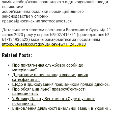
заміни зобов’язань працівника з відшкодування шкоди
позиковим
зобов’язанням, оскільки норми цивільного
законодавства у спірних
правовідносинах не застосовуються.
Детальніше з текстом постанови Верховного Суду від 21
липня 2023 року у справі №502/415/21 (провадження №
61-13193св22) можна ознайомитися за посиланням
https://reyestr.court.gov.ua/Review/112433938
.
Related Posts:
Про притягнення службової особи до
матеріальної…
Додаткове рішення щодо справедливої
сатисфакції з…
Щодо відшкодування працівником прямої дійсної…
Про обсяг цивільної правосуб'єктності
неповнолітніх
У Велику Палату Верховного Суду шукають
помічників…
Відновлення діяльності цивільної авіації в Україні:…