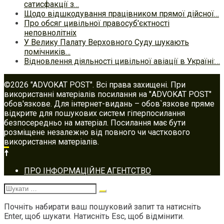
сатисфакції з…
Щодо відшкодування працівником прямої дійсної…
Про обсяг цивільної правосуб'єктності
неповнолітніх
У Велику Палату Верховного Суду шукають
помічників…
Відновлення діяльності цивільної авіації в Україні:…
©2026 "ADVOKAT POST". Всі права захищені. При
використанні матеріалів посилання на "ADVOKAT POST"
обов'язкове. Для інтернет-видань – обов`язкове пряме
відкрите для пошукових систем гіперпосилання
безпосередньо на матеріал. Посилання має бути
розміщене незалежно від повного чи часткового
використання матеріалів.
Footer
ПРО ІНФОРМАЦІЙНЕ АГЕНТСТВО
navigation
Шукати:
Почніть набирати ваш пошуковий запит та натисніть
Enter, щоб шукати. Натисніть Esc, щоб відмінити.