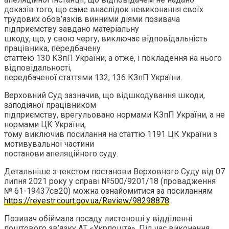
доказів того, що саме внаслідок невиконання своїх
трудових обов’язків винними діями позивача
підприємству завдано матеріальну
шкоду, що, у свою чергу, виключає відповідальність
працівника, передбачену
статтею 130 КЗпП України, а отже, і покладення на нього
відповідальності,
передбаченої статтями 132, 136 КЗпП України.
Верховний Суд зазначив, що відшкодування шкоди,
заподіяної працівником
підприємству, врегульовано нормами КЗпП України, а не
нормами ЦК України,
тому виключив посилання на статтю 1191 ЦК України з
мотивувальної частини
постанови апеляційного суду.
Детальніше з текстом постанови Верховного Суду від 07
липня 2021 року у справі №500/9201/18 (провадження
№ 61-19437св20) можна ознайомитися за посиланням
https://reyestr.court.gov.ua/Review/98298878
.
Позивач обіймала посаду листоноші у відділенні
поштового зв’язку АТ «Укрпошта». Під час виконання