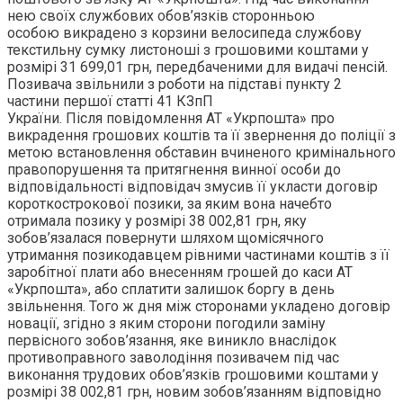
нею своїх службових обов’язків сторонньою
особою викрадено з корзини велосипеда службову
текстильну сумку листоноші з грошовими коштами у
розмірі 31 699,01 грн, передбаченими для видачі пенсій.
Позивача звільнили з роботи на підставі пункту 2
частини першої статті 41 КЗпП
України. Після повідомлення АТ «Укрпошта» про
викрадення грошових коштів та її звернення до поліції з
метою встановлення обставин вчиненого кримінального
правопорушення та притягнення винної особи до
відповідальності відповідач змусив її укласти договір
короткострокової позики, за яким вона начебто
отримала позику у розмірі 38 002,81 грн, яку
зобов’язалася повернути шляхом щомісячного
утримання позикодавцем рівними частинами коштів з її
заробітної плати або внесенням грошей до каси АТ
«Укрпошта», або сплатити залишок боргу в день
звільнення. Того ж дня між сторонами укладено договір
новації, згідно з яким сторони погодили заміну
первісного зобов’язання, яке виникло внаслідок
противоправного заволодіння позивачем під час
виконання трудових обов’язків грошовими коштами у
розмірі 38 002,81 грн, новим зобов’язанням відповідно