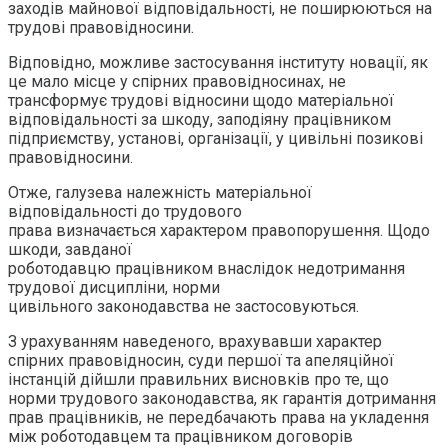
заходів майнової відповідальності, не поширюються на
трудові правовідносини.
Відповідно, можливе застосування інституту новації, як
це мало місце у спірних правовідносинах, не
трансформує трудові відносини щодо матеріальної
відповідальності за шкоду, заподіяну працівником
підприємству, установі, організації, у цивільні позикові
правовідносини.
Отже, галузева належність матеріальної
відповідальності до трудового
права визначається характером правопорушення. Щодо
шкоди, завданої
роботодавцю працівником внаслідок недотримання
трудової дисципліни, норми
цивільного законодавства не застосовуються.
З урахуванням наведеного, врахувавши характер
спірних правовідносин, суди першої та апеляційної
інстанцій дійшли правильних висновків про те, що
норми трудового законодавства, як гарантія дотримання
прав працівників, не передбачають права на укладення
між роботодавцем та працівником договорів