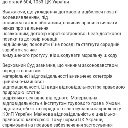
до статей 604, 1053 ЦК України.
Вважаючи, що укладення договорів відбулося поза її
волевиявленням, під
впливом тяжкої обставини, позивач просила визнати
наказ про звільнення
незаконним; договір короткострокової безвідсоткової
позики та договір новації
недійсними; поновити її на посаді та стягнути середній
заробіток за час
вимушеного прогулу, відшкодувати моральну шкоду.
Верховний Суд зазначив, що чинним законодавством
поряд із поняттям
матеріальної відповідальності визначена категорія
цивільно-майнової
відповідальності. Ці види відповідальності за правовою
природою істотно
відрізняються одне від одного. Матеріальна
відповідальність є інститутом трудового права. Умови,
підстави, обсяг та порядок її застосування закріплено у
КЗпП України. Майнова відповідальність є цивільно-
правовою категорією. Тому норми ЦК України,
спрямовані на правове забезпечення застосування