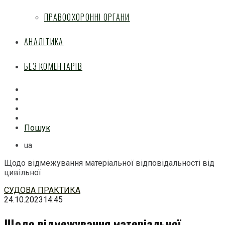
ПРАВООХОРОННІ ОРГАНИ
АНАЛІТИКА
БЕЗ КОМЕНТАРІВ
Facebook
Mail
Telegram
Feed
Пошук
ua
Щодо відмежування матеріальної відповідальності від
цивільної
Перейти
СУДОВА ПРАКТИКА
до
24.10.2023
14:45
змісту
Щодо відмежування матеріальної