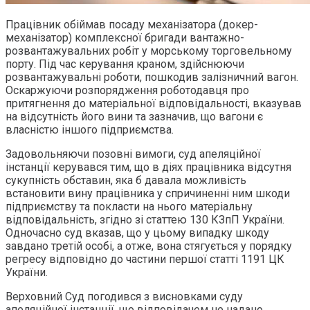
Працівник обіймав посаду механізатора (докер-
механізатор) комплексної бригади вантажно-
розвантажувальних робіт у морському торговельному
порту. Під час керування краном, здійснюючи
розвантажувальні роботи, пошкодив залізничний вагон.
Оскаржуючи розпорядження роботодавця про
притягнення до матеріальної відповідальності, вказував
на відсутність його вини та зазначив, що вагони є
власністю іншого підприємства.
Задовольняючи позовні вимоги, суд апеляційної
інстанції керувався тим, що в діях працівника відсутня
сукупність обставин, яка б давала можливість
встановити вину працівника у спричиненні ним шкоди
підприємству та покласти на нього матеріальну
відповідальність, згідно зі статтею 130 КЗпП України.
Одночасно суд вказав, що у цьому випадку шкоду
завдано третій особі, а отже, вона стягується у порядку
регресу відповідно до частини першої статті 1191 ЦК
України.
Верховний Суд погодився з висновками суду
апеляційної інстанції, що відповідачем не надано