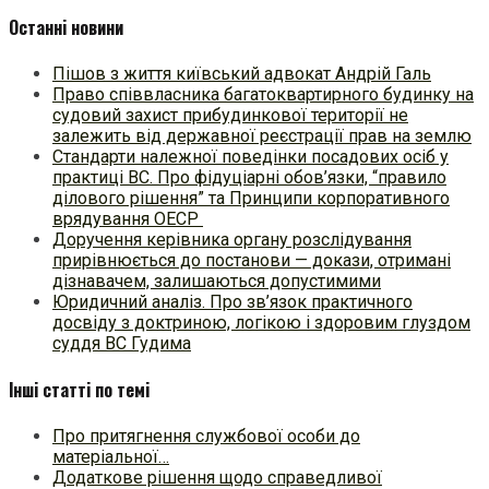
Останні новини
Пішов з життя київський адвокат Андрій Галь
Право співвласника багатоквартирного будинку на
судовий захист прибудинкової території не
залежить від державної реєстрації прав на землю
Стандарти належної поведінки посадових осіб у
практиці ВC. Про фідуціарні обов’язки, “правило
ділового рішення” та Принципи корпоративного
врядування ОЕСР
Доручення керівника органу розслідування
прирівнюється до постанови — докази, отримані
дізнавачем, залишаються допустимими
Юридичний аналіз. Про зв’язок практичного
досвіду з доктриною, логікою і здоровим глуздом
суддя ВС Гудима
Інші статті по темі
Про притягнення службової особи до
матеріальної…
Додаткове рішення щодо справедливої