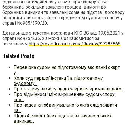
відкриття провадження у справі про банкрутство
боржника, оскільки заявлені грошові вимоги до
боржника виникли та заявлені саме на підставі договору
поставки, дійсність якого є предметом судового спору у
справі No905/370/20.
Детальніше з текстом постанови КГС ВС від 19.05.2021 у
справі No925/235/20 можна ознайомитися за
посиланням
https://reyestr.court.gov.ua/Review/97283865
.
Related Posts:
Перевірка судом на підготовчому засіданні скарг
у…
Коли суд першої інстанції в підготовчому
судовому…
Про тактику захисту щодо закриття кримінального…
Про відмінності між вирішенням судом «спору
про…
Про недоліки обвинувального акта слід заявити
на…
Щодо 4 самостійних підстав за наявності яких
виникає…