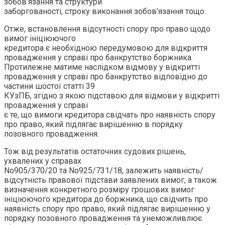
зобов’язання та структури
заборгованості, строку виконання зобов’язання тощо.
Отже, встановлення відсутності спору про право щодо
вимог ініціюючого
кредитора є необхідною передумовою для відкриття
провадження у справі про банкрутство боржника.
Протилежне матиме наслідком відмову у відкритті
провадження у справі про банкрутство відповідно до
частини шостої статті 39
КУзПБ, згідно з якою підставою для відмови у відкритті
провадження у справі
є те, що вимоги кредитора свідчать про наявність спору
про право, який підлягає вирішенню в порядку
позовного провадження.
Тож від результатів остаточних судових рішень,
ухвалених у справах
No905/370/20 та No925/731/18, залежить наявність/
відсутність правової підстави заявлених вимог, а також
визначення конкретного розміру грошових вимог
ініціюючого кредитора до боржника, що свідчить про
наявність спору про право, який підлягає вирішенню у
порядку позовного провадження та унеможливлює