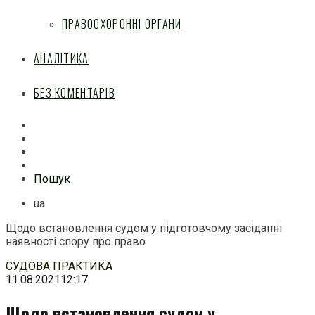
ПРАВООХОРОННІ ОРГАНИ
АНАЛІТИКА
БЕЗ КОМЕНТАРІВ
Facebook
Mail
Telegram
Feed
Пошук
ua
Щодо встановлення судом у підготовчому засіданні
наявності спору про право
Перейти
СУДОВА ПРАКТИКА
до
11.08.2021
12:17
змісту
Щодо встановлення судом у