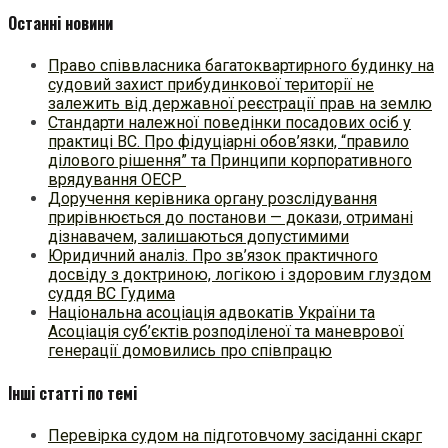
Останні новини
Право співвласника багатоквартирного будинку на
судовий захист прибудинкової території не
залежить від державної реєстрації прав на землю
Стандарти належної поведінки посадових осіб у
практиці ВC. Про фідуціарні обов’язки, “правило
ділового рішення” та Принципи корпоративного
врядування ОЕСР
Доручення керівника органу розслідування
прирівнюється до постанови — докази, отримані
дізнавачем, залишаються допустимими
Юридичний аналіз. Про зв’язок практичного
досвіду з доктриною, логікою і здоровим глуздом
суддя ВС Гудима
Національна асоціація адвокатів України та
Асоціація суб’єктів розподіленої та маневрової
генерації домовились про співпрацю
Інші статті по темі
Перевірка судом на підготовчому засіданні скарг