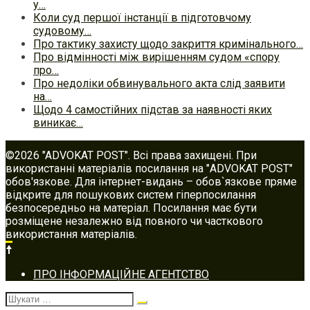
у…
Коли суд першої інстанції в підготовчому
судовому…
Про тактику захисту щодо закриття кримінального…
Про відмінності між вирішенням судом «спору
про…
Про недоліки обвинувального акта слід заявити
на…
Щодо 4 самостійних підстав за наявності яких
виникає…
©2026 "ADVOKAT POST". Всі права захищені. При
використанні матеріалів посилання на "ADVOKAT POST"
обов'язкове. Для інтернет-видань – обов`язкове пряме
відкрите для пошукових систем гіперпосилання
безпосередньо на матеріал. Посилання має бути
розміщене незалежно від повного чи часткового
використання матеріалів.
Footer
ПРО ІНФОРМАЦІЙНЕ АГЕНТСТВО
navigation
Шукати: