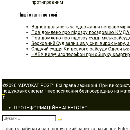
протиправним
Інші статті по темі
Відповідальність за одержання неправомірн
Повідомлено про підозру посадовцю КМДА
Повідомлено про підозру судді міськрайсуд
Верховний Суд залишив у силі вирок меру,
Слідчий суддя Київського райсуду Одеси вз
НАБУ вилучило телефон при обшуку квартир
©2026 "ADVOKAT POST". Всі права захищені. При використ
пошукових систем гіперпосилання безпосередньо на матер
Footer
ПРО ІНФОРМАЦІЙНЕ АГЕНТСТВО
navigation
Шукати:
Почніть набирати ваш пошуковий запит та натисніть Enter,