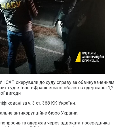
У і САП скерували до суду справу за обвинуваченням
них судів Івано-Франківської області в одержанні 1,2
ої вигоди.
фіковані за ч. 3 ст. 368 КК України.
альне антикорупційне бюро України.
я попросив та одержав через адвоката-посередника