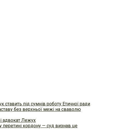
к ставить під сумнів роботу Етичної ради
аставу без верхньої межі на сваволю
ві адвокат Лежух
 перетині кордону — суд визнав це