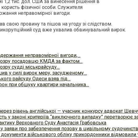
і 1,2 тис. дол. США за винесення рішення в
а користь фізичної особи. Служителя
ржання неправомірної вигоди.
в свою провину та пішов на угоду зі слідством.
тикорупційний суд вже ухвалив обвинувальний вирок.
 одержання неправомірної вигоди,…
дозру посадовцю КМДА за фактом…
озру судді міськрайсуду…
ив у силі вирок меру, засудженому…
ького райсуду Одеси взяв під…
фон при обшуку квартири начальника…
ерез рівень англійської — учасник конкурсу адвокат Шевчу
сть у законі критеріїв “виключного випадку” перетворює з
актику Верховного Суду Анастасія Грабовська
ду заяви про забезпечення позову в цивільному судочинст
 документи військового обліку прикордонники відмовили у