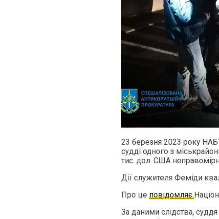
23 березня 2023 року НАБ
судді одного з міськрайон
тис. дол. США неправомірн
Дії служителя Феміди квалі
Про це
повідомляє
Націон
За даними слідства, судд