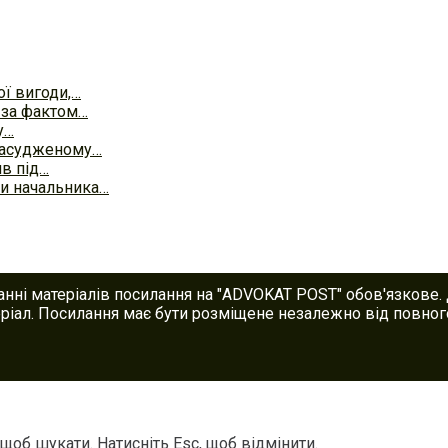
ої вигоди,…
 за фактом…
у…
 засудженому…
яв під…
и начальника…
анні матеріалів посилання на "ADVOKAT POST" обов'язкове.
іал. Посилання має бути розміщене незалежно від повного
 щоб шукати. Натисніть Esc, щоб відмінити.