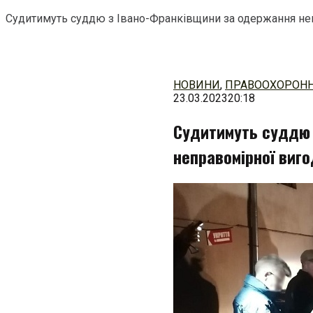
Судитимуть суддю з Івано-Франківщини за одержання неправ
Перейти
до
змісту
НОВИНИ
,
ПРАВООХОРОНН
23.03.2023
20:18
Судитимуть суддю 
неправомірної вигод