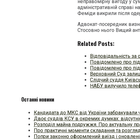
неправомірну вигоду у сум
адміністративній справі н
Феміди викрили після оде
Адвокат-посередник визна
Стосовно нього Вищий ан
Related Posts:
Відповідальність за
Повідомлено про пі
Повідомлено про під
Верховний Суд залиш
Слідчий суддя Київс
НАБУ вилучило теле
Останні новини
Кандидата до МКС від України забракували ч
Двоє суддів КСУ в окремих думках: відсутні
Розподіл майна подружжя. Про актуальну пр
Про практичні моменти складання та розгля
Попри законно оформлений виїзд і оновлені