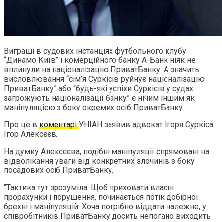
Виграші в судових інстанціях футбольного клубу
“Динамо Київ” і комерційного банку А-Банк ніяк не
вплинули на націоналізацію ПриватБанку. А значить
висловлювання “сім’я Суркісів руйнує націоналізацію
ПриватБанку” або “будь-які успіхи Суркісів у судах
загрожують націоналізації банку” є нічим іншим як
маніпуляцією з боку окремих осіб ПриватБанку.
Про це в
коментарі
УНІАН заявив адвокат Ігоря Суркіса
Ігор Алексєєв.
На думку Алексєєва, подібні маніпуляції спрямовані на
відволікання уваги від конкретних злочинів з боку
посадових осіб ПриватБанку.
“Тактика тут зрозуміла. Щоб приховати власні
прорахунки і порушення, починається потік добірної
брехні і маніпуляцій. Хоча потрібно віддати належне, у
співробітників ПриватБанку досить непогано виходить