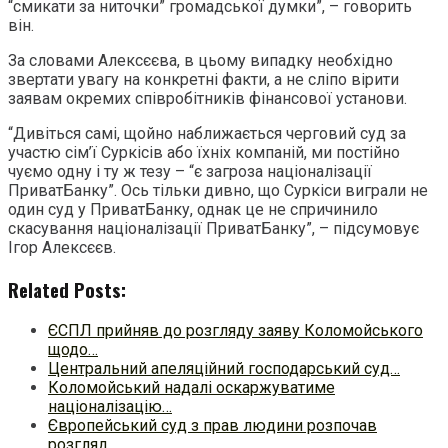
“смикати за ниточки” громадської думки”, – говорить
він.
За словами Алексєєва, в цьому випадку необхідно
звертати увагу на конкретні факти, а не сліпо вірити
заявам окремих співробітників фінансової установи.
“Дивіться самі, щойно наближається черговий суд за
участю сім’ї Суркісів або їхніх компаній, ми постійно
чуємо одну і ту ж тезу – “є загроза націоналізації
ПриватБанку”. Ось тільки дивно, що Суркіси виграли не
один суд у ПриватБанку, однак це не спричинило
скасування націоналізації ПриватБанку”, – підсумовує
Ігор Алексєєв.
Related Posts:
ЄСПЛ прийняв до розгляду заяву Коломойського
щодо…
Центральний апеляційний господарський суд…
Коломойський надалі оскаржуватиме
націоналізацію…
Європейський суд з прав людини розпочав
розгляд…