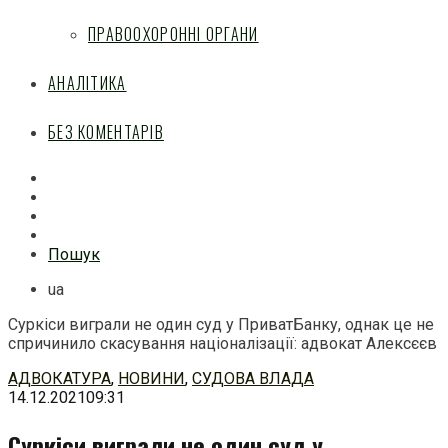
ПРАВООХОРОННІ ОРГАНИ
АНАЛІТИКА
БЕЗ КОМЕНТАРІВ
Facebook
Mail
Telegram
Feed
Пошук
ua
Суркіси виграли не один суд у ПриватБанку, однак це не
спричинило скасування націоналізації: адвокат Алексєєв
Перейти
АДВОКАТУРА
,
НОВИНИ
,
СУДОВА ВЛАДА
до
14.12.2021
09:31
змісту
Суркіси виграли не один суд у