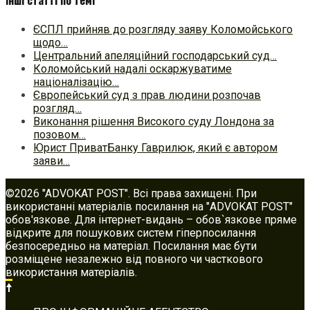
Інші статті по темі
ЄСПЛ прийняв до розгляду заяву Коломойського
щодо…
Центральний апеляційний господарський суд…
Коломойський надалі оскаржуватиме
націоналізацію…
Європейський суд з прав людини розпочав
розгляд…
Виконання рішення Високого суду Лондона за
позовом…
Юрист ПриватБанку Гаврилюк, який є автором
заяви…
©2026 "ADVOKAT POST". Всі права захищені. При
використанні матеріалів посилання на "ADVOKAT POST"
обов'язкове. Для інтернет-видань – обов`язкове пряме
відкрите для пошукових систем гіперпосилання
безпосередньо на матеріал. Посилання має бути
розміщене незалежно від повного чи часткового
використання матеріалів.