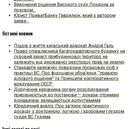
Виконання рішення Високого суду Лондона за
позовом…
Юрист ПриватБанку Гаврилюк, який є автором
заяви…
Останні новини
Пішов з життя київський адвокат Андрій Галь
Право співвласника багатоквартирного будинку на
судовий захист прибудинкової території не
залежить від державної реєстрації прав на землю
Стандарти належної поведінки посадових осіб у
практиці ВC. Про фідуціарні обов’язки, “правило
ділового рішення” та Принципи корпоративного
врядування ОЕСР
Доручення керівника органу розслідування
прирівнюється до постанови — докази, отримані
дізнавачем, залишаються допустимими
Юридичний аналіз. Про зв’язок практичного
досвіду з доктриною, логікою і здоровим глуздом
суддя ВС Гудима