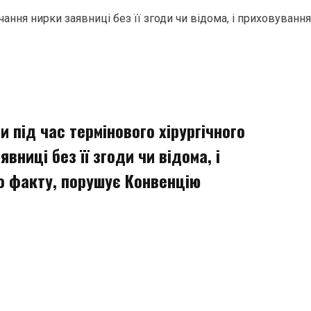
чання нирки заявниці без її згоди чи відома, і приховуван
 під час термінового хірургічного
вниці без її згоди чи відома, і
о факту, порушує Конвенцію