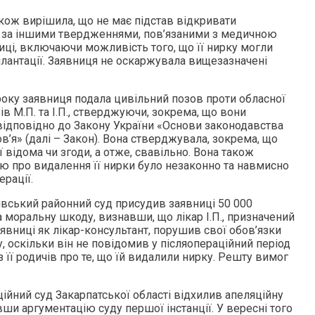
кож вирішила, що не має підстав відкривати
 за іншими твердженнями, пов’язаними з медичною
иці, включаючи можливість того, що її нирку могли
плантації. Заявниця не оскаржувала вищезазначені
 року заявниця подала цивільний позов проти обласної
арів М.П. та І.П., стверджуючи, зокрема, що вони
відповідно до Закону України «Основи законодавства
в’я» (далі – Закон). Вона стверджувала, зокрема, що
 відома чи згоди, а отже, свавільно. Вона також
ю про видалення її нирки було незаконно та навмисно
ерації.
явський районний суд присудив заявниці 50 000
 моральну шкоду, визнавши, що лікар І.П., призначений
явниці як лікар-консультант, порушив свої обов’язки
у, оскільки він не повідомив у післяопераційний період
з її родичів про те, що їй видалили нирку. Решту вимог
ційний суд Закарпатської області відхилив апеляційну
вши аргументацію суду першої інстанції. У вересні того