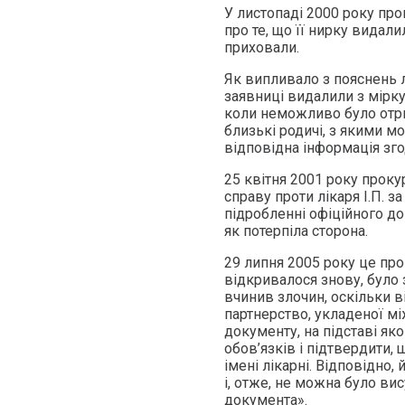
У листопаді 2000 року пр
про те, що її нирку видали
приховали.
Як випливало з пояснень л
заявниці видалили з мірку
коли неможливо було отрима
близькі родичі, з якими м
відповідна інформація зго
25 квітня 2001 року прок
справу проти лікаря І.П.
підробленні офіційного д
як потерпіла сторона.
29 липня 2005 року це про
відкривалося знову, було з
вчинив злочин, оскільки в
партнерство, укладеної мі
документу, на підставі як
обов’язків і підтвердити,
імені лікарні. Відповідно
і, отже, не можна було ви
документа».