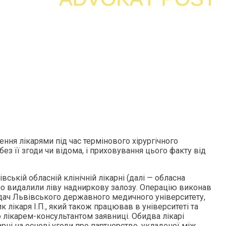
ння лікарями під час термінового хірургічного
без її згоди чи відома, і приховування цього факту від
вській обласній клінічній лікарні (далі — обласна
чно видалили ліву надниркову залозу. Операцію виконав
адач Львівського державного медичного університету,
к лікаря І.П., який також працював в університеті та
 лікарем-консультантом заявниці. Обидва лікарі
рні на основі угоди про партнерство, укладеної між