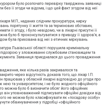
окурором було розпочато перевірку тверджень заявниці
ли без її згоди чи відома, і що цей факт згодом від неї
ікаря М.П., наданих слідчим прокуратури, нирку
вань порятунку її життя та за термінових обставин,
ти її згоду, і було невідомо, чи в лікарні присутні її
ожна було б проконсультуватися з приводу її здоров’я, а
дом була прихована від неї з етичних міркувань.
уратура Львівської області порушила кримінальну
 за підозрою у зловживанні службовим становищем та
окумента. Заявниця приєдналася до цього провадження
вадження, яке кілька разів закривалося та
акрито через відсутність доказів того, що лікар І.П.
ін працював у обласній лікарні відповідно до угоди про
ж нею та університетом, і не було жодного офіційного
ого можна було б визначити обсяг його офіційних
 що він уповноважений підписувати офіційні довідки від
, його не можна було класифікувати як «посадову особу»
сунути обвинувачення у підробці «офіційного