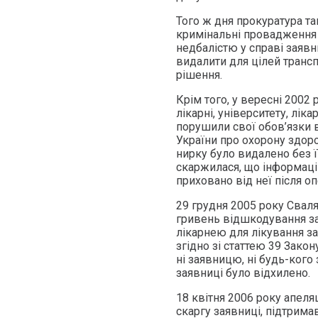
Того ж дня прокуратура та
кримінальні провадження
недбалістю у справі заявн
видалити для цілей транс
рішення.
Крім того, у вересні 2002
лікарні, університету, лік
порушили свої обов’язки 
України про охорону здоро
нирку було видалено без її
скаржилася, що інформаці
приховано від неї після оп
29 грудня 2005 року Свал
гривень відшкодування за
лікарнею для лікування за
згідно зі статтею 39 Закон
ні заявницю, ні будь-кого 
заявниці було відхилено.
18 квітня 2006 року апеля
скаргу заявниці, підтрима