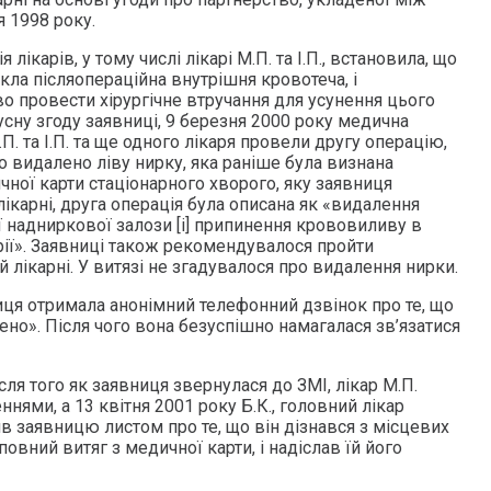
 1998 року.
 лікарів, у тому числі лікарі М.П. та І.П., встановила, що
икла післяопераційна внутрішня кровотеча, і
о провести хірургічне втручання для усунення цього
сну згоду заявниці, 9 березня 2000 року медична
.П. та І.П. та ще одного лікаря провели другу операцію,
ло видалено ліву нирку, яка раніше була визнана
чної карти стаціонарного хворого, яку заявниця
лікарні, друга операція була описана як «видалення
ої надниркової залози [і] припинення крововиливу в
ерії». Заявниці також рекомендувалося пройти
й лікарні. У витязі не згадувалося про видалення нирки.
иця отримала анонімний телефонний дзвінок про те, що
дено». Після чого вона безуспішно намагалася зв’язатися
сля того як заявниця звернулася до ЗМІ, лікар М.П.
еннями, а 13 квітня 2001 року Б.К., головний лікар
ив заявницю листом про те, що він дізнався з місцевих
овний витяг з медичної карти, і надіслав їй його