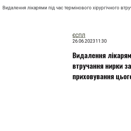
Видалення лікарями під час термінового хірургічного втру
Перейти
до
змісту
ЄСПЛ
26.06.2023
11:30
Видалення лікарями
втручання нирки зая
приховування цьог