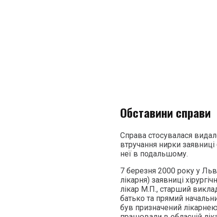
Обставини справи
Справа стосувалася видале
втручання нирки заявниці 
неї в подальшому.
7 березня 2000 року у Льві
лікарня) заявниці хірургі
лікар М.П., старший викл
батько та прямий начальни
був призначений лікарнею
працювали в обласній ліка