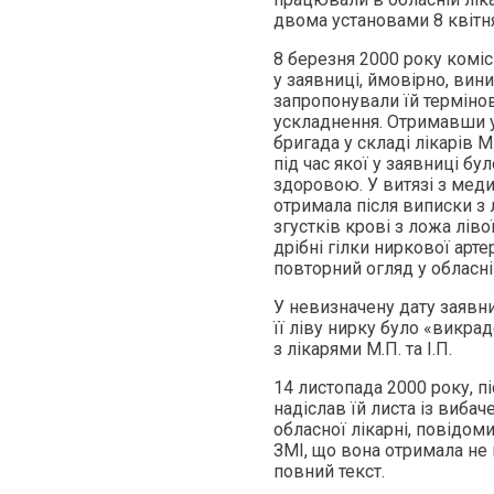
двома установами 8 квітня
8 березня 2000 року комісія
у заявниці, ймовірно, вин
запропонували їй термінов
ускладнення. Отримавши у
бригада у складі лікарів М
під час якої у заявниці бу
здоровою. У витязі з меди
отримала після виписки з 
згустків крові з ложа лів
дрібні гілки ниркової арт
повторний огляд у обласні
У невизначену дату заявн
її ліву нирку було «викра
з лікарями М.П. та І.П.
14 листопада 2000 року, пі
надіслав їй листа із вибач
обласної лікарні, повідом
ЗМІ, що вона отримала не п
повний текст.