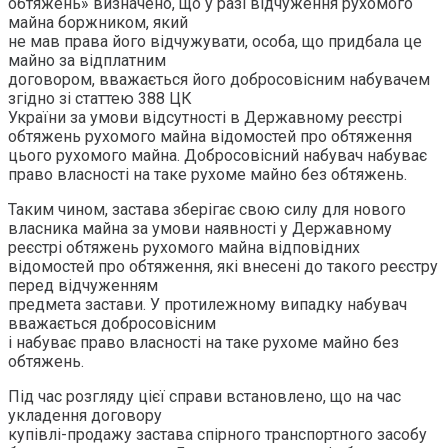
обтяжень» визначено, що у разі відчуження рухомого
майна боржником, який
не мав права його відчужувати, особа, що придбала це
майно за відплатним
договором, вважається його добросовісним набувачем
згідно зі статтею 388 ЦК
України за умови відсутності в Державному реєстрі
обтяжень рухомого майна відомостей про обтяження
цього рухомого майна. Добросовісний набувач набуває
право власності на таке рухоме майно без обтяжень.
Таким чином, застава зберігає свою силу для нового
власника майна за умови наявності у Державному
реєстрі обтяжень рухомого майна відповідних
відомостей про обтяження, які внесені до такого реєстру
перед відчуженням
предмета застави. У протилежному випадку набувач
вважається добросовісним
і набуває право власності на таке рухоме майно без
обтяжень.
Під час розгляду цієї справи встановлено, що на час
укладення договору
купівлі-продажу застава спірного транспортного засобу