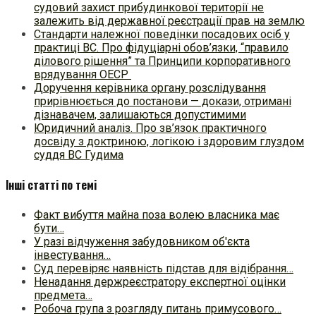
судовий захист прибудинкової території не
залежить від державної реєстрації прав на землю
Стандарти належної поведінки посадових осіб у
практиці ВC. Про фідуціарні обов’язки, “правило
ділового рішення” та Принципи корпоративного
врядування ОЕСР
Доручення керівника органу розслідування
прирівнюється до постанови — докази, отримані
дізнавачем, залишаються допустимими
Юридичний аналіз. Про зв’язок практичного
досвіду з доктриною, логікою і здоровим глуздом
суддя ВС Гудима
Інші статті по темі
Факт вибуття майна поза волею власника має
бути…
У разі відчуження забудовником об'єкта
інвестування…
Суд перевіряє наявність підстав для відібрання…
Ненадання держреєстратору експертної оцінки
предмета…
Робоча група з розгляду питань примусового…