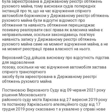
була зареєстрована в Державному реєстрі обтяжень
рухомого майна, тому висновки судів попередніх
інстанцій про те, що на час відчуження спірного
автомобіля боржником у Державному реєстрі обтяжень
рухомого майна були відсутні відомості про
обтяження та наявність обтяження перешкоджає
позивачу реалізувати свої права як власника майна є
неправильними, оскільки законодавець пов’язує
наявність запису у Державному реєстрі обтяжень
рухомого майна саме на момент відчуження майна, а не
на момент реєстрації права власності на нього.
Верховний Суд дійшов висновку про відсутність підстав
для задоволення
позову, оскільки на час відчуження автомобіля застава
спірного транспортного
засобу була зареєстрована в Державному реєстрі
обтяжень рухомого майна.
Постановою Верховного Суду від 09 червня 2021 року
рішення Московського
районного суду міста Харкова від 27 вересня 2019 року
та постанову Харківського апеляційного суду від 17
грудня 2019 року скасовано т а ухвалено у справі нове