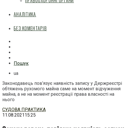
ПРАВООХОРОННІ ОРГАНИ
АНАЛІТИКА
БЕЗ КОМЕНТАРІВ
Facebook
Mail
Telegram
Feed
Пошук
ua
Законодавець пов’язує наявність запису у Держреєстрі
обтяжень рухомого майна саме на момент відчуження
майна, а не на момент реєстрації права власності на
нього
Перейти
СУДОВА ПРАКТИКА
до
11.08.2021
15:25
змісту