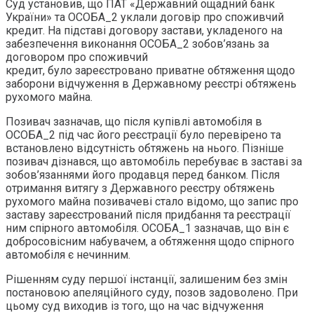
Суд установив, що ПАТ «Державний ощадний банк
України» та ОСОБА_2 уклали договір про споживчий
кредит. На підставі договору застави, укладеного на
забезпечення виконання ОСОБА_2 зобов’язань за
договором про споживчий
кредит, було зареєстровано приватне обтяження щодо
заборони відчуження в Державному реєстрі обтяжень
рухомого майна.
Позивач зазначав, що після купівлі автомобіля в
ОСОБА_2 під час його реєстрації було перевірено та
встановлено відсутність обтяжень на нього. Пізніше
позивач дізнався, що автомобіль перебуває в заставі за
зобов’язаннями його продавця перед банком. Після
отримання витягу з Державного реєстру обтяжень
рухомого майна позивачеві стало відомо, що запис про
заставу зареєстрований після придбання та реєстрації
ним спірного автомобіля. ОСОБА_1 зазначав, що він є
добросовісним набувачем, а обтяження щодо спірного
автомобіля є нечинним.
Рішенням суду першої інстанції, залишеним без змін
постановою апеляційного суду, позов задоволено. При
цьому суд виходив із того, що на час відчуження