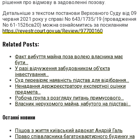
рішення про відмову в задоволенні позову.
Детальніше з текстом постанови Верховного Суду від 09
червня 2021 року у справі No 643/1735/19 (провадження
No 61-1526св20) можна ознайомитись за посиланням
https://reyestr.court.gov.ua/Review/97700160
Related Posts:
Факт вибуття майна поза волею власника має
бути…
У разі відчуження забудовником об'єкта
інвестування…
Суд перевіряє наявність підстав для відібрання…
Ненадання держреєстратору експертної оцінки
предмета…
Робоча група з розгляду питань примусового…
Власник нерухомого майна, набутого на підставі…
Останні новини
Пішов з життя київський адвокат Андрій Галь
Право співвласника багатоквартирного будинку на