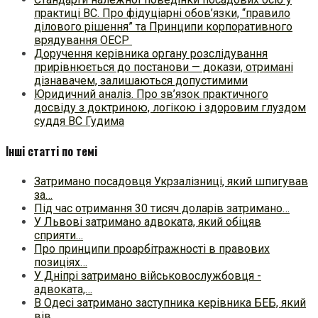
практиці ВC. Про фідуціарні обов’язки, “правило
ділового рішення” та Принципи корпоративного
врядування ОЕСР
Доручення керівника органу розслідування
прирівнюється до постанови — докази, отримані
дізнавачем, залишаються допустимими
Юридичний аналіз. Про зв’язок практичного
досвіду з доктриною, логікою і здоровим глуздом
суддя ВС Гудима
Інші статті по темі
Затримано посадовця Укрзалізниці, який шпигував
за…
Під час отримання 30 тисяч доларів затримано…
У Львові затримано адвоката, який обіцяв
сприяти…
Про принципи проарбітражності в правових
позиціях…
У Дніпрі затримано військовослужбовця -
адвоката,…
В Одесі затримано заступника керівника БЕБ, який
вів…