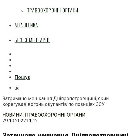
ПРАВООХОРОННІ ОРГАНИ
АНАЛІТИКА
БЕЗ КОМЕНТАРІВ
Facebook
Mail
Telegram
Feed
Пошук
ua
Затримано мешканця Дніпропетровщині, який
корегував вогонь окупантів по позиціях ЗСУ
Перейти
НОВИНИ
,
ПРАВООХОРОННІ ОРГАНИ
до
29.10.2022
11:12
змісту
Затримано мешканця Дніпропетровщині,