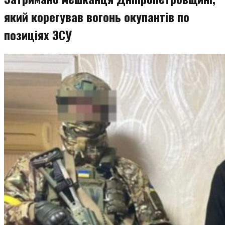
який корегував вогонь окупантів по
позиціях ЗСУ