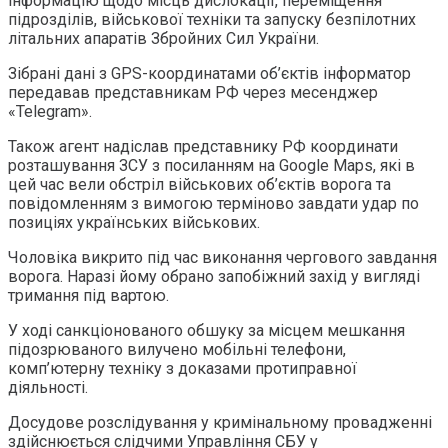
інформацію щодо місць дислокації, переміщення
підрозділів, військової техніки та запуску безпілотних
літальних апаратів Збройних Сил України.
Зібрані дані з GPS-координатами об’єктів інформатор
передавав представникам РФ через месенджер
«Telegram».
Також агент надіслав представнику РФ координати
розташування ЗСУ з посиланням на Google Maps, які в
цей час вели обстріл військових об’єктів ворога та
повідомленням з вимогою терміново завдати удар по
позиціях українських військових.
Чоловіка викрито під час виконання чергового завдання
ворога. Наразі йому обрано запобіжний захід у вигляді
тримання під вартою.
У ході cанкціонованого обшуку за місцем мешкання
підозрюваного вилучено мобільні телефони,
комп’ютерну техніку з доказами протиправної
діяльності.
Досудове розслідування у кримінальному провадженні
здійснюється слідчими Управління СБУ у