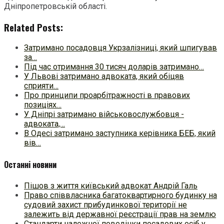
Дніпропетровській області.
Related Posts:
Затримано посадовця Укрзалізниці, який шпигував
за…
Під час отримання 30 тисяч доларів затримано…
У Львові затримано адвоката, який обіцяв
сприяти…
Про принципи проарбітражності в правових
позиціях…
У Дніпрі затримано військовослужбовця -
адвоката,…
В Одесі затримано заступника керівника БЕБ, який
вів…
Останні новини
Пішов з життя київський адвокат Андрій Галь
Право співвласника багатоквартирного будинку на
судовий захист прибудинкової території не
залежить від державної реєстрації прав на землю
Стандарти належної поведінки посадових осіб у