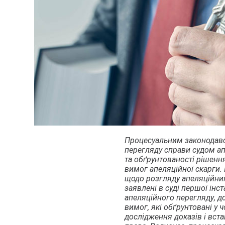
Процесуальним законодав
перегляду справи судом апе
та обґрунтованості рішення
вимог апеляційної скарги.
щодо розгляду апеляційним
заявлені в суді першої інс
апеляційного перегляду, д
вимог, які обґрунтовані у
дослідження доказів і вст