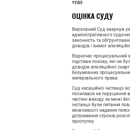
суду.
ОЦІНКА СУДУ
Верховний Суд звернув ува
адміністративного судочин
законність та обґрунтован
доводів і вимог апеляційн
Водночас процесуальний з
підстави позову, які не бу
доводів апеляційної скар
безумовних процесуальни
матеріального права.
Суд касаційної інстанції 
посилався на порушення 
частині виходу за межі йо
інстанції були питання по
можливості надання поясне
дотримання строків розслі
проступку.