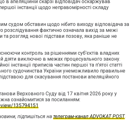
що в апеляційній скарзі відповідач оскаржував
ершої інстанції щодо неправомірності складу
ним судом обставин щодо нібито виходу відповідача за
 розслідування фактично означала вихід за межі
и та розгляд нової підстави позову, яка раніше не
ійснюючи контроль за рішеннями суб’єктів владних
й діяти виключно в межах процесуального закону.
ї інстанції приписів частин першої та п’ятої статті
ивного судочинства України унеможливило правильне
 підставою для скасування постанови апеляційного
анови Верховного Суду від 17 квітня 2026 року у
жна ознайомитися за посиланням:
/Review/135794151
овини, підпишіться на
телеграм-канал ADVOKAT POST
.