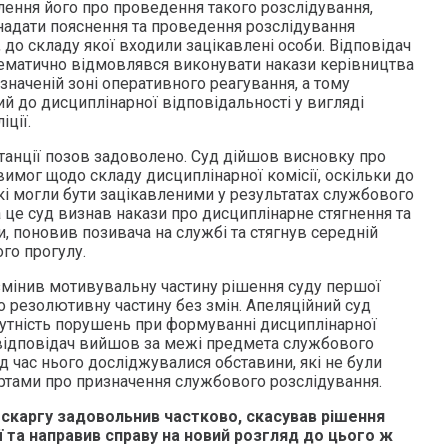
ення його про проведення такого розслідування,
адати пояснення та проведення розслідування
до складу якої входили зацікавлені особи. Відповідач
тематично відмовлявся виконувати накази керівництва
наченій зоні оперативного реагування, а тому
й до дисциплінарної відповідальності у вигляді
іції.
танції позов задоволено. Суд дійшов висновку про
имог щодо складу дисциплінарної комісії, оскільки до
які могли бути зацікавленими у результатах службового
а це суд визнав накази про дисциплінарне стягнення та
, поновив позивача на службі та стягнув середній
го прогулу.
 змінив мотивувальну частину рішення суду першої
го резолютивну частину без змін. Апеляційний суд
утність порушень при формуванні дисциплінарної
о відповідач вийшов за межі предмета службового
ід час нього досліджувалися обставини, які не були
ртами про призначення службового розслідування.
 скаргу задовольнив частково, скасував рішення
ії та направив справу на новий розгляд до цього ж