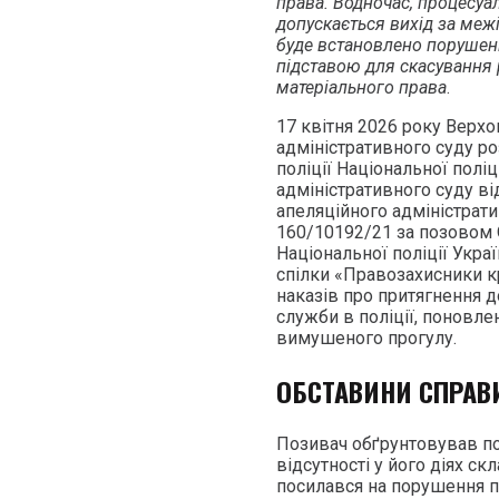
права. Водночас, процесу
допускається вихід за межі
буде встановлено порушен
підставою для скасування
матеріального права
.
17 квітня 2026 року Верхо
адміністративного суду р
поліції Національної полі
адміністративного суду ві
апеляційного адміністрати
160/10192/21 за позовом 
Національної поліції Укра
спілки «Правозахисники к
наказів про притягнення д
служби в поліції, поновлен
вимушеного прогулу.
ОБСТАВИНИ СПРАВ
Позивач обґрунтовував по
відсутності у його діях с
посилався на порушення 