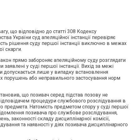
гу, що відповідно до статті 308 Кодексу
ства України суд апеляційної інстанції перевіряє
ість рішення суду першої інстанції виключно в межах
ої скарги.
акон прямо забороняє апеляційному суду розглядати
ли заявлені у суді першої інстанції. Вихід за межі
ги допускається лише у випадку встановлення
х порушень або неправильного застосування норм
встановив, що позивач серед підстав позову не
відповідачем процедури службового розслідування в
го предмета. Натомість предметом спору у суді першої
відомлення позивача про службове розслідування,
нь, законності складу дисциплінарної комісії,
дування та наявності у діях позивача дисциплінарного