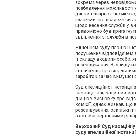
зокрема через неповідомл
позбавлення можливості н
дисциплінарною комісією, 
зазначав, що позивач сис
щодо несення служби у виз
правомірно був притягнути
звільнення зі служби в пол
Рішенням суду першої інс
порушення відповідачем в
її складу входили особи, 
розслідування. З огляду н
звільнення протиправними
заробіток за час вимушено
Суд апеляційної інстанції
інстанції, але залишив йо
дійшов висновку про відс
комісії, однак визнав, щ
розслідування, оскільки п
охоплені первісними рапо
Верховний Суд касаційну
суду апеляційної інстанц