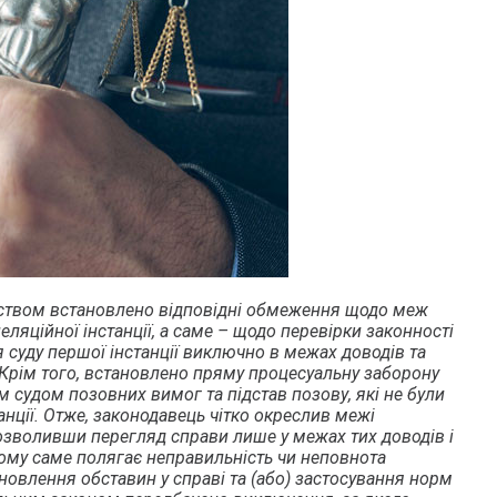
ством встановлено відповідні обмеження щодо меж
ляційної інстанції, а саме – щодо перевірки законності
 суду першої інстанції виключно в межах доводів та
 Крім того, встановлено пряму процесуальну заборону
 судом позовних вимог та підстав позову, які не були
танції. Отже, законодавець чітко окреслив межі
озволивши перегляд справи лише у межах тих доводів і
 чому саме полягає неправильність чи неповнота
ановлення обставин у справі та (або) застосування норм