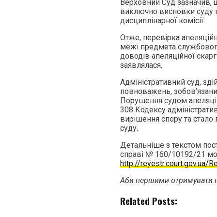
Верховний Суд зазначив, 
виключно висновки суду п
дисциплінарної комісії.
Отже, перевірка апеляцій
межі предмета службового
доводів апеляційної скарг
заявлялася.
Адміністративний суд, зд
повноважень, зобов’язани
Порушення судом апеляційно
308 Кодексу адміністрат
вирішення спору та стало
суду.
Детальніше з текстом пост
справі № 160/10192/21 мо
http://reyestr.court.gov.ua
Аби першими отримувати н
Related Posts: