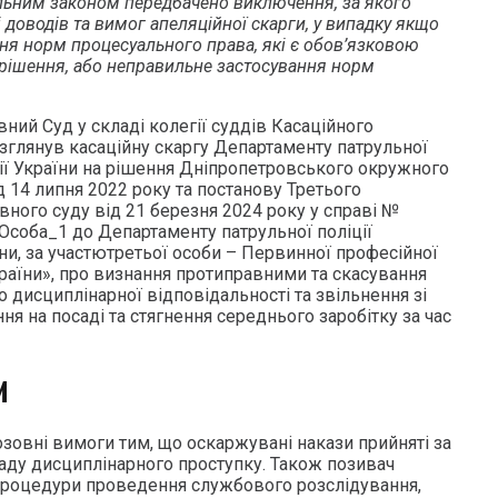
альним законом передбачено виключення, за якого
 доводів та вимог апеляційної скарги, у випадку якщо
ня норм процесуального права, які є обов’язковою
 рішення, або неправильне застосування норм
вний Суд у складі колегії суддів Касаційного
озглянув касаційну скаргу Департаменту патрульної
ції України на рішення Дніпропетровського окружного
д 14 липня 2022 року та постанову Третього
вного суду від 21 березня 2024 року у справі №
Особа_1 до Департаменту патрульної поліції
їни, за участютретьої особи – Первинної професійної
раїни», про визнання протиправними та скасування
о дисциплінарної відповідальності та звільнення зі
ня на посаді та стягнення середнього заробітку за час
И
зовні вимоги тим, що оскаржувані накази прийняті за
кладу дисциплінарного проступку. Також позивач
процедури проведення службового розслідування,