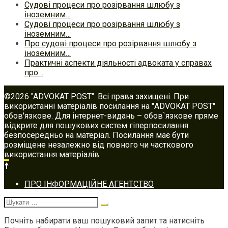
Судові процеси про розірвання шлюбу з
іноземним…
Судові процеси про розірвання шлюбу з
іноземним…
Про судові процеси про розірвання шлюбу з
іноземним…
Практичні аспекти діяльності адвоката у справах
про…
©2026 "ADVOKAT POST". Всі права захищені. При
використанні матеріалів посилання на "ADVOKAT POST"
обов'язкове. Для інтернет-видань – обов`язкове пряме
відкрите для пошукових систем гіперпосилання
безпосередньо на матеріал. Посилання має бути
розміщене незалежно від повного чи часткового
використання матеріалів.
Footer
ПРО ІНФОРМАЦІЙНЕ АГЕНТСТВО
navigation
Шукати:
Почніть набирати ваш пошуковий запит та натисніть