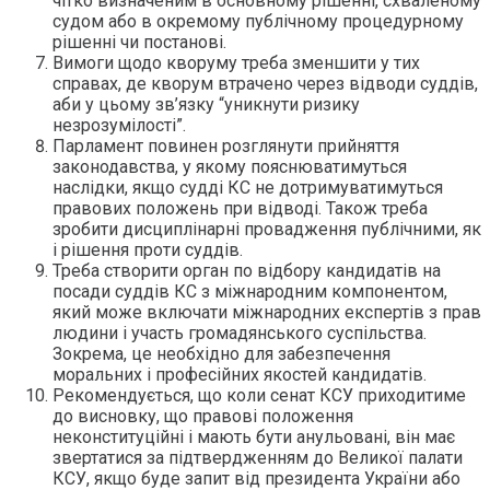
чітко визначеним в основному рішенні, схваленому
судом або в окремому публічному процедурному
рішенні чи постанові.
Вимоги щодо кворуму треба зменшити у тих
справах, де кворум втрачено через відводи суддів,
аби у цьому зв’язку “уникнути ризику
незрозумілості”.
Парламент повинен розглянути прийняття
законодавства, у якому пояснюватимуться
наслідки, якщо судді КС не дотримуватимуться
правових положень при відводі. Також треба
зробити дисциплінарні провадження публічними, як
і рішення проти суддів.
Треба створити орган по відбору кандидатів на
посади суддів КС з міжнародним компонентом,
який може включати міжнародних експертів з прав
людини і участь громадянського суспільства.
Зокрема, це необхідно для забезпечення
моральних і професійних якостей кандидатів.
Рекомендується, що коли сенат КСУ приходитиме
до висновку, що правові положення
неконституційні і мають бути анульовані, він має
звертатися за підтвердженням до Великої палати
КСУ, якщо буде запит від президента України або