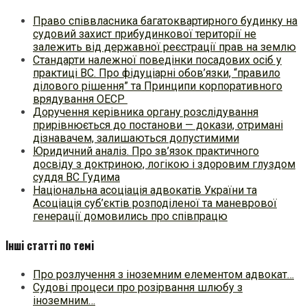
Право співвласника багатоквартирного будинку на
судовий захист прибудинкової території не
залежить від державної реєстрації прав на землю
Стандарти належної поведінки посадових осіб у
практиці ВC. Про фідуціарні обов’язки, “правило
ділового рішення” та Принципи корпоративного
врядування ОЕСР
Доручення керівника органу розслідування
прирівнюється до постанови — докази, отримані
дізнавачем, залишаються допустимими
Юридичний аналіз. Про зв’язок практичного
досвіду з доктриною, логікою і здоровим глуздом
суддя ВС Гудима
Національна асоціація адвокатів України та
Асоціація суб’єктів розподіленої та маневрової
генерації домовились про співпрацю
Інші статті по темі
Про розлучення з іноземним елементом адвокат…
Судові процеси про розірвання шлюбу з
іноземним…