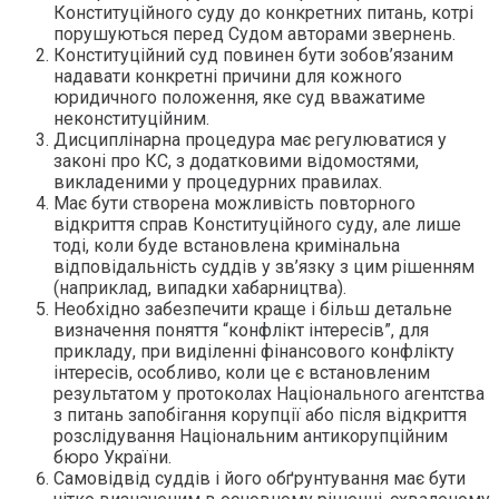
Конституційного суду до конкретних питань, котрі
порушуються перед Судом авторами звернень.
Конституційний суд повинен бути зобов’язаним
надавати конкретні причини для кожного
юридичного положення, яке суд вважатиме
неконституційним.
Дисциплінарна процедура має регулюватися у
законі про КС, з додатковими відомостями,
викладеними у процедурних правилах.
Має бути створена можливість повторного
відкриття справ Конституційного суду, але лише
тоді, коли буде встановлена кримінальна
відповідальність суддів у зв’язку з цим рішенням
(наприклад, випадки хабарництва).
Необхідно забезпечити краще і більш детальне
визначення поняття “конфлікт інтересів”, для
прикладу, при виділенні фінансового конфлікту
інтересів, особливо, коли це є встановленим
результатом у протоколах Національного агентства
з питань запобігання корупції або після відкриття
розслідування Національним антикорупційним
бюро України.
Самовідвід суддів і його обґрунтування має бути