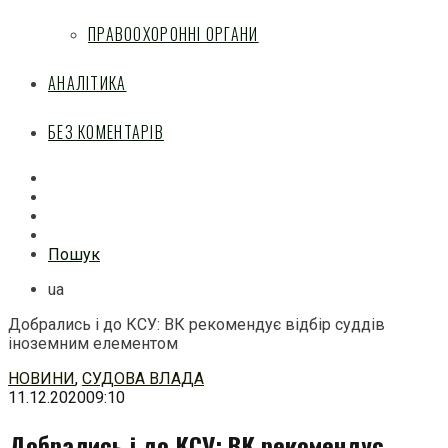
ПРАВООХОРОННІ ОРГАНИ
АНАЛІТИКА
БЕЗ КОМЕНТАРІВ
Facebook
Mail
Telegram
Feed
Пошук
ua
Добрались і до КСУ: ВК рекомендує відбір суддів
іноземним елементом
Перейти
НОВИНИ
,
СУДОВА ВЛАДА
до
11.12.2020
09:10
змісту
Добрались і до КСУ: ВК рекомендує