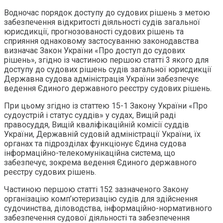
Водночас порядок доступу до судових рішень з метою
забезпечення відкритості діяльності судів загальної
юрисдикції, прогнозованості судових рішень та
сприяння однаковому застосуванню законодавства
визначає Закон України «Про доступ до судових
рішень», згідно із частиною першою статті 3 якого для
доступу до судових рішень судів загальної юрисдикції
Державна судова адміністрація України забезпечує
ведення Єдиного державного реєстру судових рішень.
При цьому згідно із статтею 15-1 Закону України «Про
судоустрій і статус суддів» у судах, Вищій раді
правосуддя, Вищій кваліфікаційній комісії суддів
України, Державній судовій адміністрації України, їх
органах та підрозділах функціонує Єдина судова
інформаційно-телекомунікаційна система, що
забезпечує, зокрема ведення Єдиного державного
реєстру судових рішень.
Частиною першою статті 152 зазначеного Закону
організацію комп’ютеризацію судів для здійснення
судочинства, діловодства, інформаційно-нормативного
забезпечення судової діяльності та забезпечення