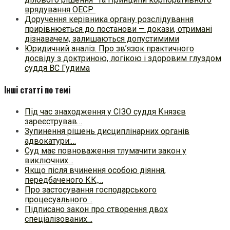
врядування ОЕСР
Доручення керівника органу розслідування
прирівнюється до постанови — докази, отримані
дізнавачем, залишаються допустимими
Юридичний аналіз. Про зв’язок практичного
досвіду з доктриною, логікою і здоровим глуздом
суддя ВС Гудима
Інші статті по темі
Під час знаходження у СІЗО суддя Князєв
зареєстрував…
Зупинення рішень дисциплінарних органів
адвокатури:…
Суд має повноваження тлумачити закон у
виключних…
Якщо після вчинення особою діяння,
передбаченого КК,…
Про застосування господарського
процесуального…
Підписано закон про створення двох
спеціалізованих…