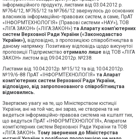
інформаційного продукту, листами від 03.04.2012 р.
№764/12, №765/12 та №766/12 звернулось до основних
власників інформаційно-правових систем, а саме, ПрАТ
«ІНФОРМТЕХНОЛОГІЯ» (Правові системи «НАУ»), ТОВ
«ЛІГА ЗАКОН» («ЛІГА:ЗАКОН»)
та Апарату комп’ютерних
систем Верховної Ради України («Законодавство
України»),
відповідно, з пропозицією співробітництва в
даному напрямку. Позитивну відповідь щодо висунутої
пропозиції Підприємство
отримало лише
від ТОВ «ЛІГА
ЗАКОН» листом від 09.04.2012р. №238.
Листами від 10.04.2012р. №15/12 та від 10.04.2012р.
№19/6-88 ПрАТ «ІНФОРМТЕХНОЛОГІЯ»
та Апарат
комп’ютерних систем Верховної Ради України,
відповідно, від запропонованого співробітництва
відмовились.
Звертаємо увагу на те, що Міністерством юстиції
України, ані на той час, ані зараз, не створена та не
ведеться інформаційно-правова система на кшталт тих,
що ведуться ПрАТ «ІНФОРМТЕХНОЛОГІЯ», Апаратом
комп’ютерних систем Верховної Ради України та ТОВ
«ЛІГА ЗАКОН».
Тому звернення до Міністерства
юстиції України з подібною пропозицією не мало