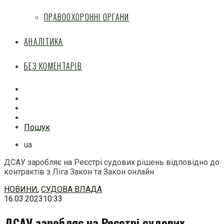
ПРАВООХОРОННІ ОРГАНИ
АНАЛІТИКА
БЕЗ КОМЕНТАРІВ
Facebook
Mail
Telegram
Feed
Пошук
ua
ДСАУ заробляє на Реєстрі судових рішень відповідно до
контрактів з Ліга Закон та Закон онлайн
Перейти
НОВИНИ
,
СУДОВА ВЛАДА
до
16.03.2023
10:33
змісту
ДСАУ заробляє на Реєстрі судових