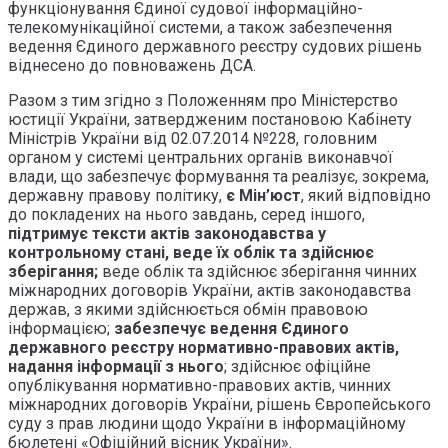
функціонування Єдиної судової інформаційно-
телекомунікаційної системи, а також забезпечення
ведення Єдиного державного реєстру судових рішень
віднесено до повноважень ДСА.
Разом з тим згідно з Положенням про Міністерство
юстиції України, затвердженим постановою Кабінету
Міністрів України від 02.07.2014 №228, головним
органом у системі центральних органів виконавчої
влади, що забезпечує формування та реалізує, зокрема,
державну правову політику,
є Мін’юст
, який відповідно
до покладених на нього завдань, серед іншого,
підтримує тексти актів законодавства у
контрольному стані, веде їх облік та здійснює
зберігання;
веде облік та здійснює зберігання чинних
міжнародних договорів України, актів законодавства
держав, з якими здійснюється обмін правовою
інформацією;
забезпечує ведення Єдиного
державного реєстру нормативно-правових актів,
надання інформації з нього
; здійснює офіційне
опублікування нормативно-правових актів, чинних
міжнародних договорів України, рішень Європейського
суду з прав людини щодо України в інформаційному
бюлетені «Офіційний вісник України».