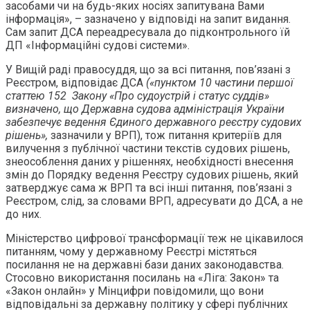
засобами чи на будь-яких носіях запитувана Вами
інформація», – зазначено у відповіді на запит видання.
Сам запит ДСА переадресувала до підконтрольного їй
ДП «Інформаційні судові системи».
У Вищій раді правосуддя, що за всі питання, пов’язані з
Реєстром, відповідає ДСА
(«пунктом 10 частини першої
статтею 152 Закону «Про судоустрій і статус суддів»
визначено, що Державна судова адміністрація України
забезпечує ведення Єдиного державного реєстру судових
рішень»,
зазначили у ВРП), тож питання критеріїв для
вилучення з публічної частини текстів судових рішень,
знеособлення даних у рішеннях, необхідності внесення
змін до Порядку ведення Реєстру судових рішень, який
затверджує сама ж ВРП та всі інші питання, пов’язані з
Реєстром, слід, за словами ВРП, адресувати до ДСА, а не
до них.
Міністерство цифрової трансформації теж не цікавилося
питанням, чому у державному Реєстрі містяться
посилання не на державні бази даних законодавства.
Стосовно використання посилань на «Ліга: Закон» та
«Закон онлайн» у Мінцифри повідомили, що вони
відповідальні за державну політику у сфері публічних