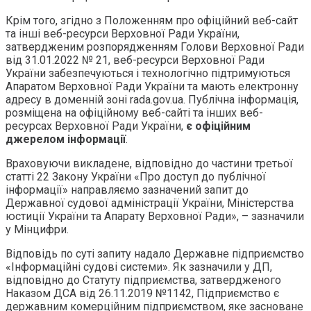
Крім того, згідно з Положенням про офіційний веб-сайт
та інші веб-ресурси Верховної Ради України,
затвердженим розпорядженням Голови Верховної Ради
від 31.01.2022 № 21, веб-ресурси Верховної Ради
України забезпечуються і технологічно підтримуються
Апаратом Верховної Ради України та мають електронну
адресу в доменній зоні rada.gov.ua. Публічна інформація,
розміщена на офіційному веб-сайті та інших веб-
ресурсах Верховної Ради України,
є офіційним
джерелом інформації
.
Враховуючи викладене, відповідно до частини третьої
статті 22 Закону України «Про доступ до публічної
інформації» направляємо зазначений запит до
Державної судової адміністрації України, Міністерства
юстиції України та Апарату Верховної Ради», – зазначили
у Мінцифри.
Відповідь по суті запиту надало Державне підприємство
«Інформаційні судові системи». Як зазначили у ДП,
відповідно до Статуту підприємства, затвердженого
Наказом ДСА від 26.11.2019 №1142, Підприємство є
державним комерційним підприємством, яке засноване