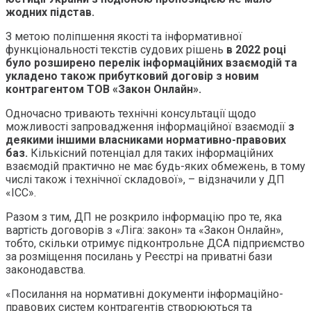
жодних підстав.
З метою поліпшення якості та інформативної
функціональності текстів судових рішень
в 2022 році
було розширено перелік інформаційних взаємодій та
укладено також прибутковий договір з новим
контрагентом ТОВ «Закон Онлайн».
Одночасно тривають технічні консультації щодо
можливості запровадження інформаційної взаємодії
з
деякими іншими власниками нормативно-правових
баз.
Кількісний потенціал для таких інформаційних
взаємодій практично не має будь-яких обмежень, в тому
числі також і технічної складової», – відзначили у ДП
«ІСС».
Разом з тим, ДП не розкрило інформацію про те, яка
вартість договорів з «Ліга: закон» та «Закон Онлайн»,
тобто, скільки отримує підконтрольне ДСА підприємство
за розміщення посилань у Реєстрі на приватні бази
законодавства.
«Посилання на нормативні документи інформаційно-
правових систем контрагентів створюються та