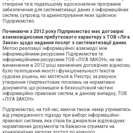
створене та в подальшому вдосконалене програмне
забезпечення для систематизації даних з інформаційних
систем, супровід та адміністрування яких здійснює
Підприємство.
Починаючи з 2012 року Підприємство має договірні
взаємовідносини прибуткового характеру з ТОВ «Ліга
Закон» щодо надання послуг з систематизації даних.
Метою реалізації інформаційної взаємодії між
інформаційними ресурсами Підприємства та
інформаційними ресурсами ТОВ «ЛІГА ЗАКОН», на час
виникнення в 2012 році зазначених договірних відносин,
було поліпшення якості і функціональності текстів
судових рішень, які містяться в Реєстрі, за рахунок
утворення гіпертекстових посилань на нормативні
документи, що розміщені в безкоштовній частині
інформаційно-правових систем, в даному випадку, ТОВ
«ЛІГА ЗАКОН».
Підприємство, на той час, маючи також намір утриматись
від упередженого підходу при виборі інформаційно-
правової системи, яка стала би джерелом відповідних
нормативних документів та бажаючи отримати на
конкурентних засадах доступ до кращого