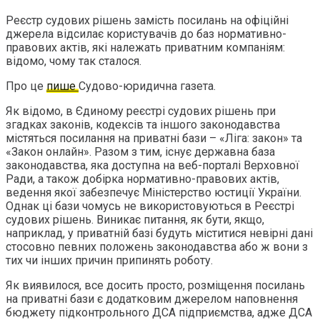
Реєстр судових рішень замість посилань на офіційні
джерела відсилає користувачів до баз нормативно-
правових актів, які належать приватним компаніям:
відомо, чому так сталося.
Про це
пише
Судово-юридична газета.
Як відомо, в Єдиному реєстрі судових рішень при
згадках законів, кодексів та іншого законодавства
містяться посилання на приватні бази – «Ліга: закон» та
«Закон онлайн». Разом з тим, існує державна база
законодавства, яка доступна на веб-порталі Верховної
Ради, а також добірка нормативно-правових актів,
ведення якої забезпечує Міністерство юстиції України.
Однак ці бази чомусь не використовуються в Реєстрі
судових рішень. Виникає питання, як бути, якщо,
наприклад, у приватній базі будуть міститися невірні дані
стосовно певних положень законодавства або ж вони з
тих чи інших причин припинять роботу.
Як виявилося, все досить просто, розміщення посилань
на приватні бази є додатковим джерелом наповнення
бюджету підконтрольного ДСА підприємства, адже ДСА