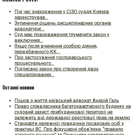
Під час знаходження у СІЗО суддя Князєв
зареєстрував…
Зупинення рішень дисциплінарних органів
адвокатури:…
Суд має повноваження тлумачити закон у
виключних…
Якщо після вчинення особою діяння,
передбаченого КК,…
Про застосування господарського
процесуального…
Підписано закон про створення двох
спеціалізованих…
Останні новини
Пішов з життя київський адвокат Андрій Галь
Право співвласника багатоквартирного будинку на
судовий захист прибудинкової території не
залежить від державної реєстрації прав на землю
Стандарти належної поведінки посадових осіб у
практиці ВC. Про фідуціарні обов’язки, “правило
ділового рішення” та Принципи корпоративного