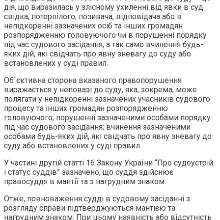
дія, що виразилась у злісному ухиленні від явки в суд
свідка, потерпілого, позивача, відповідача або в
непідкоренні зазначених осіб та інших громадян
розпорядженню головуючого чи в порушенні порядку
під час судового засідання, а так само вчинення будь-
яких дій, які свідчать про явну зневагу до суду або
встановлених у суді правил.
Об`єктивна сторона вказаного правопорушення
виражається у неповазі до суду, яка, зокрема, може
полягати у непідкоренні зазначених учасників судового
процесу та інших громадян розпорядженню
головуючого; порушенні зазначеними особами порядку
під час судового засідання; вчинення зазначеними
особами будь-яких дій, які свідчать про явну зневагу до
суду або встановлених у суді правил.
У частині другій статті 16 Закону України “Про судоустрій
і статус суддів” зазначено, що суддя здійснює
правосуддя в мантії та з нагрудним знаком.
Отже, повноваження судді в судовому засіданні з
розгляду справи підтверджуються мантією та
нагрудним знаком. При цьому наявність або відсутність