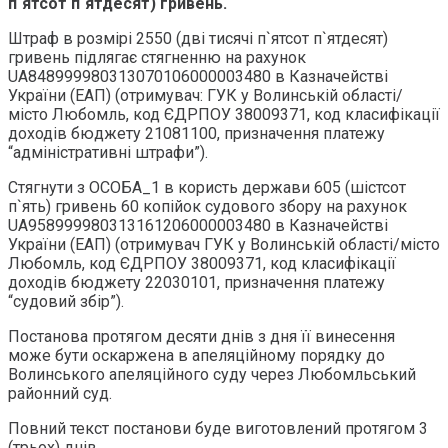
п`ятсот п`ятдесят) гривень.
Штраф в розмірі 2550 (дві тисячі п`ятсот п`ятдесят)
гривень підлягає стягненню на рахунок
UA848999980313070106000003480 в Казначействі
України (ЕАП) (отримувач: ГУК у Волинській області/
місто Любомль, код ЄДРПОУ 38009371, код класифікації
доходів бюджету 21081100, призначення платежу
“адміністративні штрафи”).
Стягнути з ОСОБА_1 в користь держави 605 (шістсот
п`ять) гривень 60 копійок судового збору на рахунок
UA958999980313161206000003480 в Казначействі
України (ЕАП) (отримувач ГУК у Волинській області/місто
Любомль, код ЄДРПОУ 38009371, код класифікації
доходів бюджету 22030101, призначення платежу
“судовий збір”).
Постанова протягом десяти днів з дня її винесення
може бути оскаржена в апеляційному порядку до
Волинського апеляційного суду через Любомльський
районний суд.
Повний текст постанови буде виготовлений протягом 3
(трьох) днів.