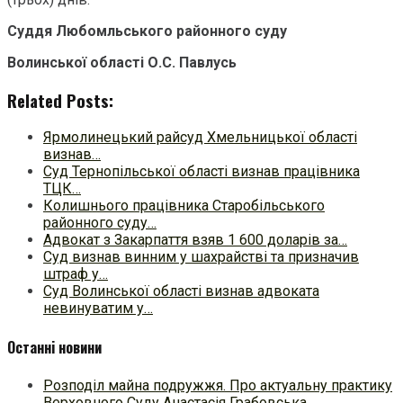
Суддя Любомльського районного суду
Волинської області О.С. Павлусь
Related Posts:
Ярмолинецький райсуд Хмельницької області
визнав…
Суд Тернопільської області визнав працівника
ТЦК…
Колишнього працівника Старобільського
районного суду…
Адвокат з Закарпаття взяв 1 600 доларів за…
Суд визнав винним у шахрайстві та призначив
штраф у…
Суд Волинської області визнав адвоката
невинуватим у…
Останні новини
Розподіл майна подружжя. Про актуальну практику
Верховного Суду Анастасія Грабовська