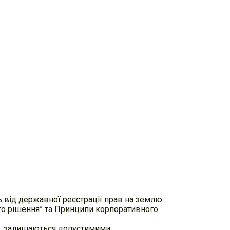
ь від державної реєстрації прав на землю
ого рішення” та Принципи корпоративного
ем, залишаються допустимими