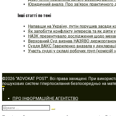
Юридичний аналіз. Про зв’язок практичного 
Інші статті по темі
Напавши на Україну, путін порушив засади к
Як запобігти конфлікту інтересів та як діяти у
НАЗК презентувало дослідження щодо меха
Верховний Суд визнав НАЗЯВО держорганом 
Суддя ВАКС Гавриленко вказала у деклараці
Участь судді у складі робочих груп (комісій) 
©2026 "ADVOKAT POST". Всі права захищені. При використ
пошукових систем гіперпосилання безпосередньо на матер
Footer
ПРО ІНФОРМАЦІЙНЕ АГЕНТСТВО
navigation
Шукати: