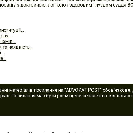
досвіду з доктриною, логікою і здоровим глуздом суддя В
онституції…
 разі…
нізмів…
та наявність…
ї…
не…
анні матеріалів посилання на "ADVOKAT POST" обов'язкове.
іал. Посилання має бути розміщене незалежно від повного