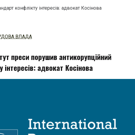
ндарт конфлікту інтересів: адвокат Косінова
УДОВА ВЛАДА
тут преси порушив антикорупційний
 інтересів: адвокат Косінова