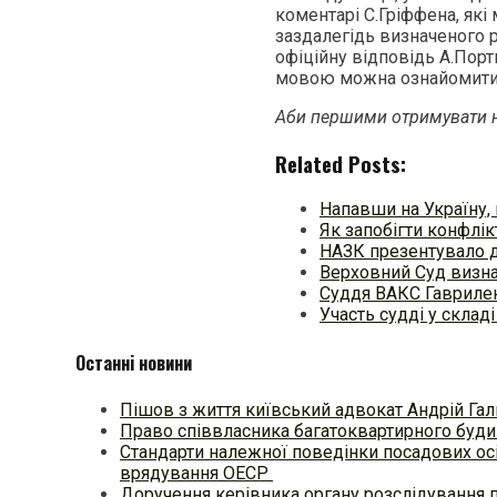
коментарі С.Гріффена, які
заздалегідь визначеного р
офіційну відповідь А.Порт
мовою можна ознайомит
Аби першими отримувати н
Related Posts:
Напавши на Україну, 
Як запобігти конфлікт
НАЗК презентувало 
Верховний Суд визн
Суддя ВАКС Гаврилен
Участь судді у складі
Останні новини
Пішов з життя київський адвокат Андрій Гал
Право співвласника багатоквартирного будин
Стандарти належної поведінки посадових осі
врядування ОЕСР
Доручення керівника органу розслідування 