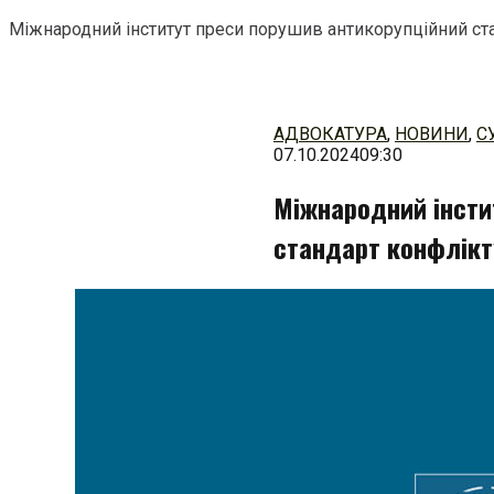
Міжнародний інститут преси порушив антикорупційний ста
Перейти
до
змісту
АДВОКАТУРА
,
НОВИНИ
,
С
07.10.2024
09:30
Міжнародний інсти
стандарт конфлікту