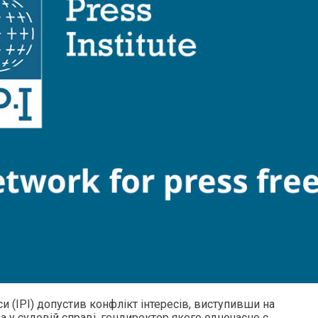
и (IPI) допустив конфлікт інтересів, виступивши на
а у судовій справі, гендиректор якого одночасно є