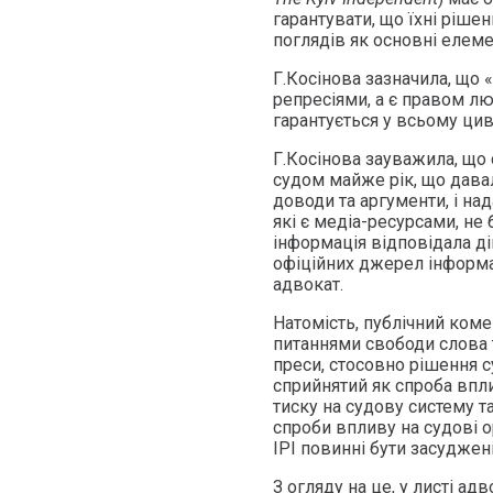
гарантувати, що їхні ріш
поглядів як основні елеме
Г.Косінова зазначила, що 
репресіями, а є правом лю
гарантується у всьому цив
Г.Косінова зауважила, що 
судом майже рік, що дава
доводи та аргументи, і над
які є медіа-ресурсами, не
інформація відповідала ді
офіційних джерел інформа
адвокат.
Натомість, публічний коме
питаннями свободи слова т
преси, стосовно рішення с
сприйнятий як спроба впл
тиску на судову систему т
спроби впливу на судові о
IPI повинні бути засуджен
З огляду на це, у листі ад