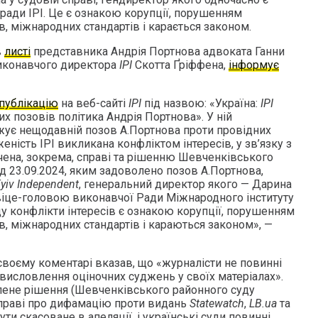
ради IPI. Це є ознакою корупції, порушенням
, міжнародних стандартів і карається законом.
в
листі
представника Андрія Портнова адвоката Ганни
виконавчого директора
IPI
Скотта Ґріффена,
інформує
публікацію
на веб-сайті
IPI
під назвою: «Україна:
ІРІ
 позовів політика Андрія Портнова». У ній
ує нещодавній позов А.Портнова проти провідних
еність ІРІ викликана конфліктом інтересів, у зв’язку з
ячена, зокрема, справі та рішенню Шевченківського
д 23.09.2024, яким задоволено позов А.Портнова,
yiv Independent
, генеральний директор якого — Дарина
іце-головою виконавчої Ради Міжнародного інституту
оду конфлікти інтересів є ознакою корупції, порушенням
, міжнародних стандартів і караються законом», —
 своєму коментарі вказав, що «журналісти не повинні
 висловлення оціночних суджень у своїх матеріалах».
лене рішення (Шевченківського районного суду
 справі про дифамацію проти видань
Statewatch
,
LB.ua
та
бути скасоване в апеляції, і українські суди повинні