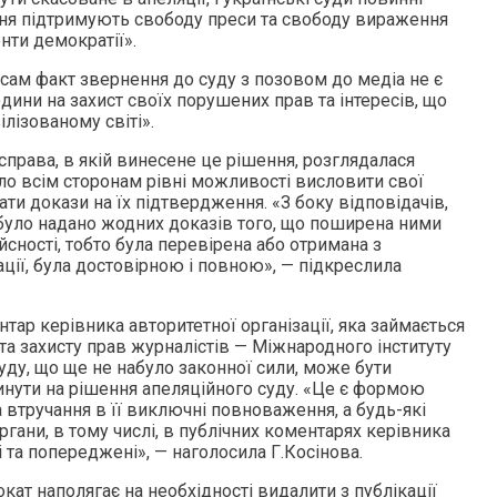
ення підтримують свободу преси та свободу вираження
нти демократії».
«сам факт звернення до суду з позовом до медіа не є
дини на захист своїх порушених прав та інтересів, що
ілізованому світі».
справа, в якій винесене це рішення, розглядалася
ло всім сторонам рівні можливості висловити свої
ати докази на їх підтвердження. «З боку відповідачів,
 було надано жодних доказів того, що поширена ними
йсності, тобто була перевірена або отримана з
ції, була достовірною і повною», — підкреслила
нтар керівника авторитетної організації, яка займається
а захисту прав журналістів — Міжнародного інституту
уду, що ще не набуло законної сили, може бути
инути на рішення апеляційного суду. «Це є формою
а втручання в її виключні повноваження, а будь-які
ргани, в тому числі, в публічних коментарях керівника
і та попереджені», — наголосила Г.Косінова.
вокат наполягає на необхідності видалити з публікації