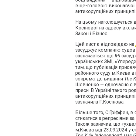
віце-головою виконавчої 
антикорупційних принципів
На цьому наголошується 
Косінової на адресу в.о. 
Закон і Бізнес.
Цей лист є відповіддю на
засуджує компанію судових
зазначається, що
ІРІ
засудж
українських ЗМІ, «Упередж
тим, що публікація присв
районного суду м.Києва ві
зокрема, до видання
The K
Шевченко — одночасно є в
преси. В Україні такого р
антикорупційних принципів
зазначила Г.Косінова.
Більше того, С.Гріффен, в
стикатися з репресіями за
Також зазначив, що «ухва
м.Києва від 23.09.2024 у
The Kyiv Independent
) має 