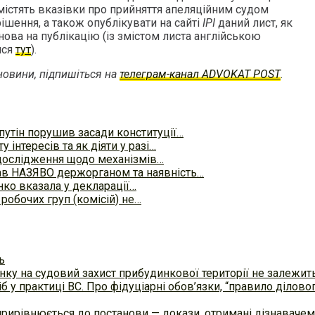
 містять вказівки про прийняття апеляційним судом
ішення, а також опублікувати на сайті
ІРІ
даний лист, як
нова на публікацію (із змістом листа англійською
ися
тут
).
овини, підпишіться на
телеграм-канал ADVOKAT POST
.
путін порушив засади конституції…
у інтересів та як діяти у разі…
дослідження щодо механізмів…
ав НАЗЯВО держорганом та наявність…
ко вказала у декларації…
 робочих груп (комісій) не…
ь
ку на судовий захист прибудинкової території не залежит
б у практиці ВC. Про фідуціарні обов’язки, “правило ділов
прирівнюється до постанови — докази, отримані дізнавач