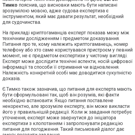
Ти
мко
пояснив, що висновки мають бути написані
зрозумілою мовою, адже судова експертиза є
інструментом, який має давати результат, необхідний
для судочинства.
На прикладі криптогаманців експерт показав межу між
технічним дослідженням і предметом доказування.
Питання про те, кому належить криптогаманець, номер
телефону або хто саме користувався пристроєм у певний
момент, не є предметом експертизи у чистому вигляді.
Експерт може дослідити технічні аспекти, носій цифрової
інформації та способи її отримання чи відновлення.
Належність конкретній особі має доводитися сукупністю
доказів.
Є.Тимко також зазначив, що питання для експерта мають
бути сформульовані так, щоб він розумів, які факти
необхідно встановити. Якщо питання поставлене
некоректно, але зрозуміле експерту, він може викласти
його у правильнішій редакції. Коли ж завдання потребує
уточнення, експерт може звернутися до ініціатора
експертизи з клопотанням і запропонувати редакцію
питання для погодження. Такий письмовий діалог дає
змогу погодити завдання.