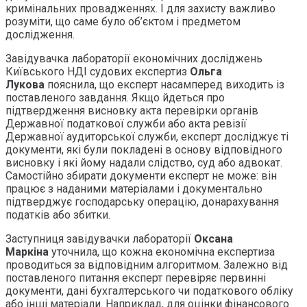
кримінальних провадженнях. І для захисту важливо
розуміти, що саме було об’єктом і предметом
дослідження.
Завідувачка лабораторії економічних досліджень
Київського НДІ судових експертиз
Ольга
Лукова
пояснила, що експерт насамперед виходить із
поставленого завдання. Якщо йдеться про
підтвердження висновку акта перевірки органів
Державної податкової служби або акта ревізії
Державної аудиторської служби, експерт досліджує ті
документи, які були покладені в основу відповідного
висновку і які йому надали слідство, суд або адвокат.
Самостійно збирати документи експерт не може: він
працює з наданими матеріалами і документально
підтверджує господарську операцію, донарахування
податків або збитки.
Заступниця завідувачки лабораторії
Оксана
Маркіна
уточнила, що кожна економічна експертиза
проводиться за відповідним алгоритмом. Залежно від
поставленого питання експерт перевіряє первинні
документи, дані бухгалтерського чи податкового обліку
або інші матеріали. Наприклад, для оцінки фінансового