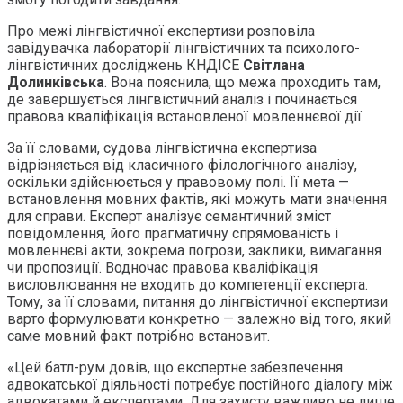
Про межі лінгвістичної експертизи розповіла
завідувачка лабораторії лінгвістичних та психолого-
лінгвістичних досліджень КНДІСЕ
Світлана
Долинківська
. Вона пояснила, що межа проходить там,
де завершується лінгвістичний аналіз і починається
правова кваліфікація встановленої мовленнєвої дії.
За її словами, судова лінгвістична експертиза
відрізняється від класичного філологічного аналізу,
оскільки здійснюється у правовому полі. Її мета —
встановлення мовних фактів, які можуть мати значення
для справи. Експерт аналізує семантичний зміст
повідомлення, його прагматичну спрямованість і
мовленнєві акти, зокрема погрози, заклики, вимагання
чи пропозиції. Водночас правова кваліфікація
висловлювання не входить до компетенції експерта.
Тому, за її словами, питання до лінгвістичної експертизи
варто формулювати конкретно — залежно від того, який
саме мовний факт потрібно встановит.
«Цей батл-рум довів, що експертне забезпечення
адвокатської діяльності потребує постійного діалогу між
адвокатами й експертами. Для захисту важливо не лише