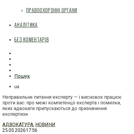
ПРАВООХОРОННІ ОРГАНИ
АНАЛІТИКА
БЕЗ КОМЕНТАРІВ
Facebook
Mail
Telegram
Feed
Пошук
ua
Неправильне питання експерту — і висновок працює
проти вас: про межі компетенції експерта і помилки,
яких адвокати припускаються до призначення
експертизи
Перейти
АДВОКАТУРА
,
НОВИНИ
до
25.05.2026
17:56