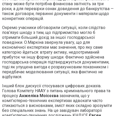
стану може бути потрібна фінансова звітність за три
роки, а для перевірки ознак доведення до банкрутства —
також договори, первинні документи і матеріали щодо
конкретних операцій.
Окремо учасники обговорили ситуації, коли слідство
пов’язує шкоду з тим, що підприємство могло б
отримати більший дохід за іншої господарської
поведінки. О.Маркіна звернула увагу, що для
економічної експертизи має значення, про яку саме
категорію йдеться: втрату активу, недоотриманий
прибуток чи іншу форму шкоди. Фактично здійснена
господарська операція підтверджується документами,
тоді як упущена вигода є розрахунковим показником і
передбачає моделювання ситуації, яка фактично не
відбулася.
Інший блок дискусії стосувався цифрових доказів.
Голова Комітету НААУ з питань кримінального права та
процесу
Анжеліка Моісєєва
зазначила, що у
комп’ютерно-технічних експертизах адвокати часто
стикаються з висновками, зміст яких складно зрозуміти
без спеціальних знань. На це завідувач лабораторії
комп’ютерно-технічних досліджень КНДІСЕ
Євген