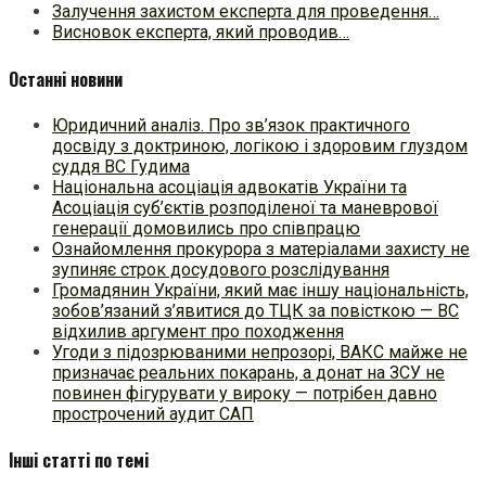
Залучення захистом експерта для проведення…
Висновок експерта, який проводив…
Останні новини
Юридичний аналіз. Про зв’язок практичного
досвіду з доктриною, логікою і здоровим глуздом
суддя ВС Гудима
Національна асоціація адвокатів України та
Асоціація суб’єктів розподіленої та маневрової
генерації домовились про співпрацю
Ознайомлення прокурора з матеріалами захисту не
зупиняє строк досудового розслідування
Громадянин України, який має іншу національність,
зобов’язаний з’явитися до ТЦК за повісткою — ВС
відхилив аргумент про походження
Угоди з підозрюваними непрозорі, ВАКС майже не
призначає реальних покарань, а донат на ЗСУ не
повинен фігурувати у вироку — потрібен давно
прострочений аудит САП
Інші статті по темі