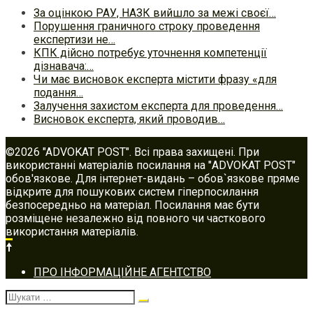
За оцінкою РАУ, НАЗК вийшло за межі своєї…
Порушення граничного строку проведення
експертизи не…
КПК дійсно потребує уточнення компетенції
дізнавача:…
Чи має висновок експерта містити фразу «для
подання…
Залучення захистом експерта для проведення…
Висновок експерта, який проводив…
©2026 "ADVOKAT POST". Всі права захищені. При
використанні матеріалів посилання на "ADVOKAT POST"
обов'язкове. Для інтернет-видань – обов`язкове пряме
відкрите для пошукових систем гіперпосилання
безпосередньо на матеріал. Посилання має бути
розміщене незалежно від повного чи часткового
використання матеріалів.
Footer
ПРО ІНФОРМАЦІЙНЕ АГЕНТСТВО
navigation
Шукати: