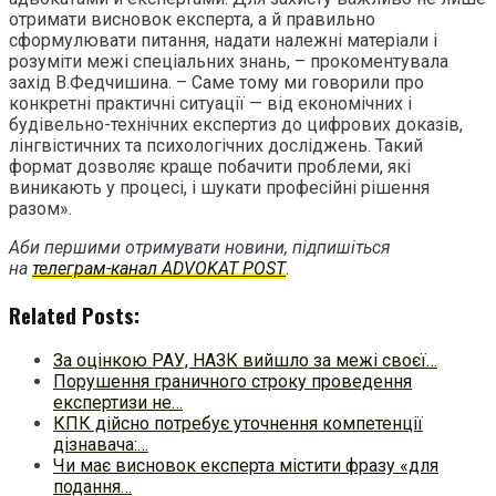
отримати висновок експерта, а й правильно
сформулювати питання, надати належні матеріали і
розуміти межі спеціальних знань, – прокоментувала
захід В.Федчишина. – Саме тому ми говорили про
конкретні практичні ситуації — від економічних і
будівельно-технічних експертиз до цифрових доказів,
лінгвістичних та психологічних досліджень. Такий
формат дозволяє краще побачити проблеми, які
виникають у процесі, і шукати професійні рішення
разом».
Аби першими отримувати новини, підпишіться
на
телеграм-канал ADVOKAT POST
.
Related Posts:
За оцінкою РАУ, НАЗК вийшло за межі своєї…
Порушення граничного строку проведення
експертизи не…
КПК дійсно потребує уточнення компетенції
дізнавача:…
Чи має висновок експерта містити фразу «для
подання…