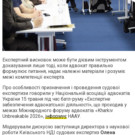
Експертний висновок може бути дієвим інструментом
доказування лише тоді, коли адвокат правильно
формулює питання, надає належні матеріали і розуміє
межі компетенції експерта.
Про особливості призначення і проведення судової
експертизи говорили у Національній асоціації адвокатів
України 15 травня під час батл-руму «Експертне
забезпечення адвокатської діяльності», що проходив у
межах Міжнародного форуму адвокатів «Kharkiv
Unbreakable 2026»,
інформує
НААУ.
Модерували дискусію заступниця директора з наукової
роботи Київського НДІ судових експертиз
Олена