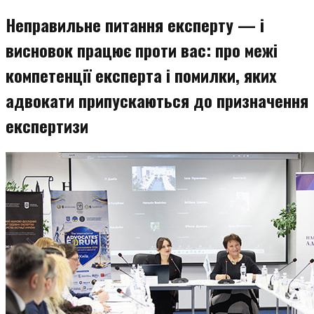
змісту
Неправильне питання експерту — і
висновок працює проти вас: про межі
компетенції експерта і помилки, яких
адвокати припускаються до призначення
експертизи