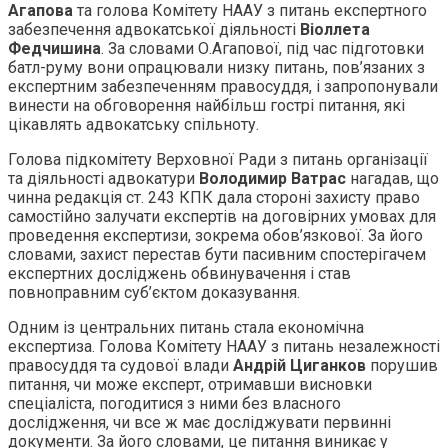
Агапова
та голова Комітету НААУ з питань експертного
забезпечення адвокатської діяльності
Віоллета
Федчишина
. За словами О.Агапової, під час підготовки
батл-руму вони опрацювали низку питань, пов’язаних з
експертним забезпеченням правосуддя, і запропонували
винести на обговорення найбільш гострі питання, які
цікавлять адвокатську спільноту.
Голова підкомітету Верховної Ради з питань організації
та діяльності адвокатури
Володимир Ватрас
нагадав, що
чинна редакція ст. 243 КПК дала стороні захисту право
самостійно залучати експертів на договірних умовах для
проведення експертизи, зокрема обов’язкової. За його
словами, захист перестав бути пасивним спостерігачем
експертних досліджень обвинувачення і став
повноправним суб’єктом доказування.
Одним із центральних питань стала економічна
експертиза. Голова Комітету НААУ з питань незалежності
правосуддя та судової влади
Андрій Циганков
порушив
питання, чи може експерт, отримавши висновки
спеціаліста, погодитися з ними без власного
дослідження, чи все ж має досліджувати первинні
документи. За його словами, це питання виникає у