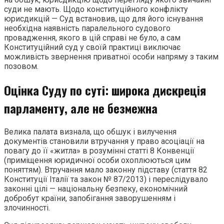
суди не мають. Щодо конституційного конфлікту
юрисдикцій — Суд встановив, що для його існування
необхідна наявність паралельного судового
провадження, якого в цій справі не було, а сам
Конституційний суд у своїй практиці виключає
можливість звернення приватної особи напряму з таким
позовом.
Оцінка Суду по суті: широка дискреція
парламенту, але не безмежна
Велика палата визнала, що обшук і вилучення
документів становили втручання у право асоціації на
повагу до її «житла» в розумінні статті 8 Конвенції
(приміщення юридичної особи охоплюються цим
поняттям). Втручання мало законну підставу (стаття 82
Конституції Італії та закон № 87/2013) і переслідувало
законні цілі — національну безпеку, економічний
добробут країни, запобігання заворушенням і
злочинності.