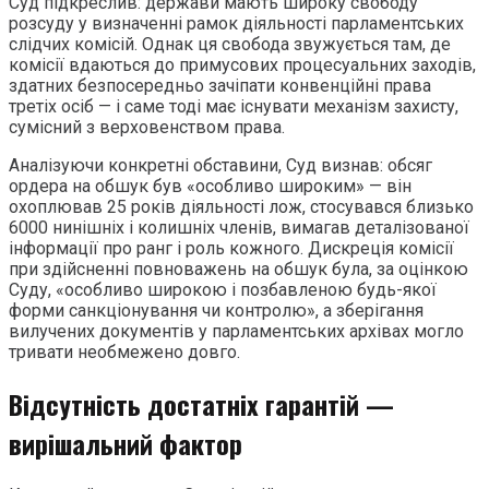
Суд підкреслив: держави мають широку свободу
розсуду у визначенні рамок діяльності парламентських
слідчих комісій. Однак ця свобода звужується там, де
комісії вдаються до примусових процесуальних заходів,
здатних безпосередньо зачіпати конвенційні права
третіх осіб — і саме тоді має існувати механізм захисту,
сумісний з верховенством права.
Аналізуючи конкретні обставини, Суд визнав: обсяг
ордера на обшук був «особливо широким» — він
охоплював 25 років діяльності лож, стосувався близько
6000 нинішніх і колишніх членів, вимагав деталізованої
інформації про ранг і роль кожного. Дискреція комісії
при здійсненні повноважень на обшук була, за оцінкою
Суду, «особливо широкою і позбавленою будь-якої
форми санкціонування чи контролю», а зберігання
вилучених документів у парламентських архівах могло
тривати необмежено довго.
Відсутність достатніх гарантій —
вирішальний фактор