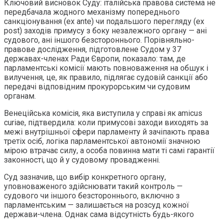
Ключовий висновок Суду: італійська правова система не
передбачала жодного механізму попереднього
санкціонування (ex ante) чи подальшого перегляду (ex
post) заходів примусу з боку незалежного органу — ані
судового, ані іншого безстороннього. Порівняльно-
правове дослідження, підготовлене Судом у 37
державах-членах Ради Європи, показало: там, де
парламентські комісії мають повноваження на обшук і
вилучення, це, як правило, підлягає судовій санкції або
передачі відповідним прокурорським чи судовим
органам.
Венеційська комісія, яка виступила у справі як amicus
curiae, підтвердила: коли примусові заходи виходять за
межі внутрішньої сфери парламенту й зачіпають права
третіх осіб, логіка парламентської автономії значною
мірою втрачає силу, а особа повинна мати ті самі гарантії
законності, що й у судовому провадженні.
Суд зазначив, що вибір конкретного органу,
уповноваженого здійснювати такий контроль —
судового чи іншого безстороннього, включно з
парламентським — залишається на розсуд кожної
держави-члена. Однак сама відсутність будь-якого