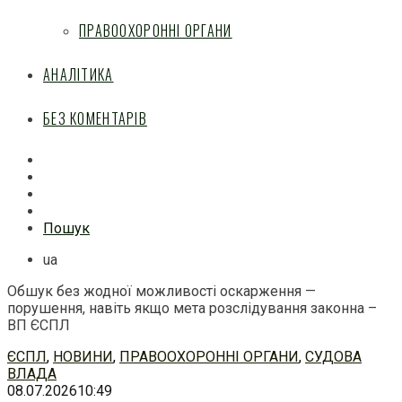
ПРАВООХОРОННІ ОРГАНИ
АНАЛІТИКА
БЕЗ КОМЕНТАРІВ
Facebook
Mail
Telegram
Feed
Пошук
ua
Обшук без жодної можливості оскарження —
порушення, навіть якщо мета розслідування законна –
ВП ЄСПЛ
Перейти
ЄСПЛ
,
НОВИНИ
,
ПРАВООХОРОННІ ОРГАНИ
,
СУДОВА
до
ВЛАДА
змісту
08.07.2026
10:49