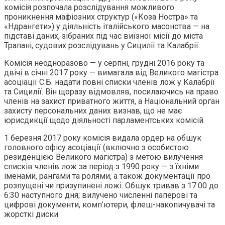
комісія розпочала розслідування можливого
проникнення мафіозних структур («Коза Ностра» та
«Ндрангети») у діяльність італійського масонства — на
підставі даних, зібраних під час виїзної місії до міста
Трапані, судових розслідувань у Сицилії та Калабрії.
Комісія неодноразово — у серпні, грудні 2016 року та
двічі в січні 2017 року — вимагала від Великого магістра
асоціації С.Б. надати повні списки членів лож у Калабрії
та Сицилії. Він щоразу відмовляв, посилаючись на право
членів на захист приватного життя, а Національний орган
захисту персональних даних визнав, що не має
юрисдикції щодо діяльності парламентських комісій.
1 березня 2017 року комісія видала ордер на обшук
головного офісу асоціації (включно з особистою
резиденцією Великого магістра) з метою вилучення
списків членів лож за період з 1990 року — з їхніми
іменами, рангами та ролями, а також документації про
розпущені чи призупинені ложі. Обшук тривав з 17:00 до
6:30 наступного дня; вилучено численні паперові та
цифрові документи, комп’ютери, флеш-накопичувачі та
жорсткі диски.