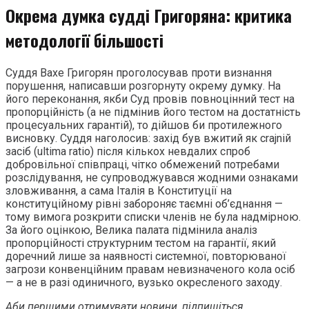
Окрема думка судді Григоряна: критика
методології більшості
Суддя Вахе Григорян проголосував проти визнання
порушення, написавши розгорнуту окрему думку. На
його переконання, якби Суд провів повноцінний тест на
пропорційність (а не підмінив його тестом на достатність
процесуальних гарантій), то дійшов би протилежного
висновку. Суддя наголосив: захід був вжитий як crajniй
засіб (ultima ratio) після кількох невдалих спроб
добровільної співпраці, чітко обмежений потребами
розслідування, не супроводжувався жодними ознаками
зловживання, а сама Італія в Конституції на
конституційному рівні забороняє таємні об’єднання —
тому вимога розкрити списки членів не була надмірною.
За його оцінкою, Велика палата підмінила аналіз
пропорційності структурним тестом на гарантії, який
доречний лише за наявності системної, повторюваної
загрози конвенційним правам невизначеного кола осіб
— а не в разі одиничного, вузько окресленого заходу.
Аби першими отримувати новини, підпишіться