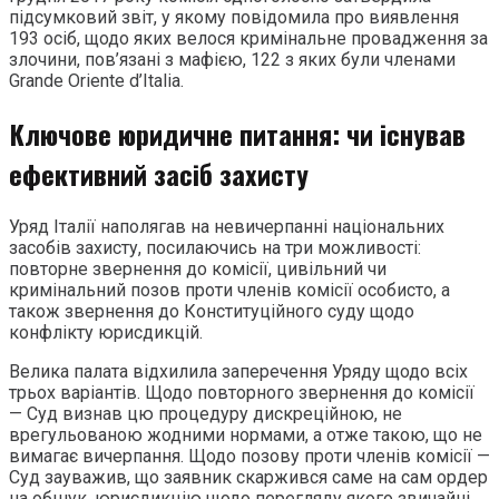
підсумковий звіт, у якому повідомила про виявлення
193 осіб, щодо яких велося кримінальне провадження за
злочини, пов’язані з мафією, 122 з яких були членами
Grande Oriente d’Italia.
Ключове юридичне питання: чи існував
ефективний засіб захисту
Уряд Італії наполягав на невичерпанні національних
засобів захисту, посилаючись на три можливості:
повторне звернення до комісії, цивільний чи
кримінальний позов проти членів комісії особисто, а
також звернення до Конституційного суду щодо
конфлікту юрисдикцій.
Велика палата відхилила заперечення Уряду щодо всіх
трьох варіантів. Щодо повторного звернення до комісії
— Суд визнав цю процедуру дискреційною, не
врегульованою жодними нормами, а отже такою, що не
вимагає вичерпання. Щодо позову проти членів комісії —
Суд зауважив, що заявник скаржився саме на сам ордер
на обшук, юрисдикцію щодо перегляду якого звичайні