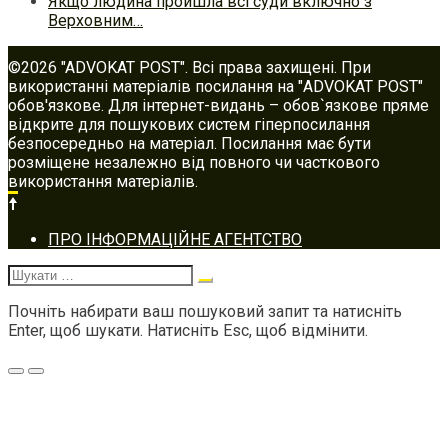
Якщо людина пройшла всі суди включно з
Верховним…
©2026 "ADVOKAT POST". Всі права захищені. При
використанні матеріалів посилання на "ADVOKAT POST"
обов'язкове. Для інтернет-видань – обов`язкове пряме
відкрите для пошукових систем гіперпосилання
безпосередньо на матеріал. Посилання має бути
розміщене незалежно від повного чи часткового
використання матеріалів.
Footer
ПРО ІНФОРМАЦІЙНЕ АГЕНТСТВО
navigation
Шукати:
Почніть набирати ваш пошуковий запит та натисніть
Enter, щоб шукати. Натисніть Esc, щоб відмінити.
Меню