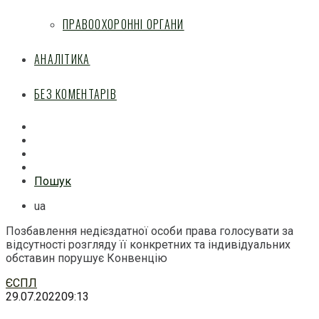
ПРАВООХОРОННІ ОРГАНИ
АНАЛІТИКА
БЕЗ КОМЕНТАРІВ
Facebook
Mail
Telegram
Feed
Пошук
ua
Позбавлення недієздатної особи права голосувати за
відсутності розгляду її конкретних та індивідуальних
обставин порушує Конвенцію
Перейти
ЄСПЛ
до
29.07.2022
09:13
змісту