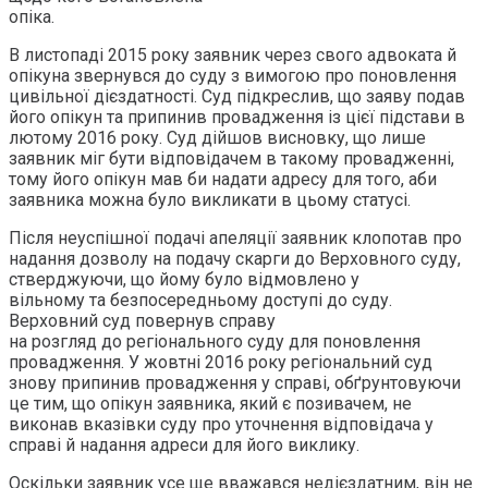
опіка.
В листопаді 2015 року заявник через свого адвоката й
опікуна звернувся до суду з вимогою про поновлення
цивільної дієздатності. Суд підкреслив, що заяву подав
його опікун та припинив провадження із цієї підстави в
лютому 2016 року. Суд дійшов висновку, що лише
заявник міг бути відповідачем в такому провадженні,
тому його опікун мав би надати адресу для того, аби
заявника можна було викликати в цьому статусі.
Після неуспішної подачі апеляції заявник клопотав про
надання дозволу на подачу скарги до Верховного суду,
стверджуючи, що йому було відмовлено у
вільному та безпосередньому доступі до суду.
Верховний суд повернув справу
на розгляд до регіонального суду для поновлення
провадження. У жовтні 2016 року регіональний суд
знову припинив провадження у справі, обґрунтовуючи
це тим, що опікун заявника, який є позивачем, не
виконав вказівки суду про уточнення відповідача у
справі й надання адреси для його виклику.
Оскільки заявник усе ще вважався недієздатним, він не