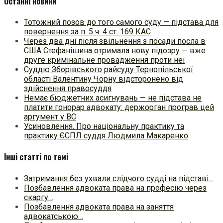
Останні новини
Тотожний позов до того самого суду — підстава для
повернення за п. 5 ч. 4 ст. 169 КАС
Через два дні після звільнення з посади посла в
США Стефанішина отримала нову підозру — вже
друге кримінальне провадження проти неї
Суддю Зборівського райсуду Тернопільської
області Валентину Чорну відсторонено від
здійснення правосуддя
Немає бюджетних асигнувань — не підстава не
платити гонорар адвокату: держорган програв цей
аргумент у ВС
Усиновлення. Про національну практику та
практику ЄСПЛ суддя Людмила Макаренко
Інші статті по темі
Затримання без ухвали слідчого судді на підставі…
Позбавлення адвоката права на професію через
скаргу…
Позбавлення адвоката права на заняття
адвокатською…