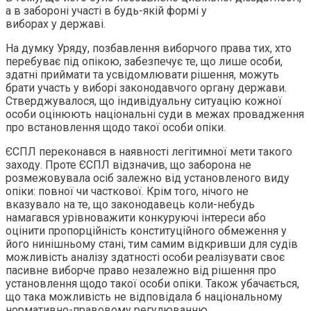
а в забороні участі в будь-якій формі у
виборах у державі.
На думку Уряду, позбавлення виборчого права тих, хто
перебуває під опікою, забезпечує те, що лише особи,
здатні приймати та усвідомлювати рішення, можуть
брати участь у виборі законодавчого органу держави.
Стверджувалося, що індивідуальну ситуацію кожної
особи оцінюють національні суди в межах провадження
про встановлення щодо такої особи опіки.
ЄСПЛ переконався в наявності легітимної мети такого
заходу. Проте ЄСПЛ відзначив, що заборона не
розмежовувала осіб залежно від установленого виду
опіки: повної чи часткової. Крім того, нічого не
вказувало на те, що законодавець коли-небудь
намагався урівноважити конкуруючі інтереси або
оцінити пропорційність конституційного обмеження у
його нинішньому стані, тим самим відкривши для судів
можливість аналізу здатності особи реалізувати своє
пасивне виборче право незалежно від рішення про
установлення щодо такої особи опіки. Також убачається,
що така можливість не відповідала б національному
нормативно-правовому регулюванню.