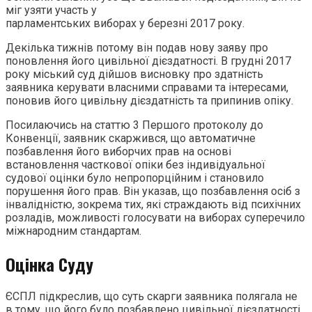
міг узяти участь у
парламентських виборах у березні 2017 року.
Декілька тижнів потому він подав нову заяву про
поновлення його цивільної дієздатності. В грудні 2017
року міський суд дійшов висновку про здатність
заявника керувати власними справами та інтересами,
поновив його цивільну дієздатність та припинив опіку.
Посилаючись на статтю 3 Першого протоколу до
Конвенції, заявник скаржився, що автоматичне
позбавлення його виборчих прав на основі
встановлення часткової опіки без індивідуальної
судової оцінки було непропорційним і становило
порушення його прав. Він указав, що позбавлення осіб з
інвалідністю, зокрема тих, які страждають від психічних
розладів, можливості голосувати на виборах суперечило
міжнародним стандартам.
Оцінка Суду
ЄСПЛ підкреслив, що суть скарги заявника полягала не
в тому, що його було позбавлено цивільної дієздатності,