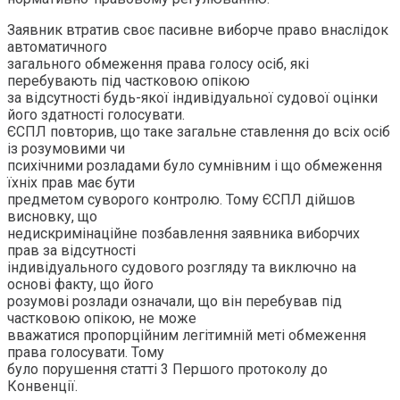
Заявник втратив своє пасивне виборче право внаслідок
автоматичного
загального обмеження права голосу осіб, які
перебувають під частковою опікою
за відсутності будь-якої індивідуальної судової оцінки
його здатності голосувати.
ЄСПЛ повторив, що таке загальне ставлення до всіх осіб
із розумовими чи
психічними розладами було сумнівним і що обмеження
їхніх прав має бути
предметом суворого контролю. Тому ЄСПЛ дійшов
висновку, що
недискримінаційне позбавлення заявника виборчих
прав за відсутності
індивідуального судового розгляду та виключно на
основі факту, що його
розумові розлади означали, що він перебував під
частковою опікою, не може
вважатися пропорційним легітимній меті обмеження
права голосувати. Тому
було порушення статті 3 Першого протоколу до
Конвенції.