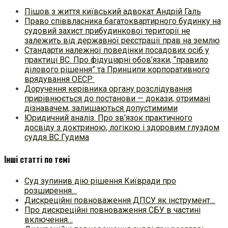
Пішов з життя київський адвокат Андрій Галь
Право співвласника багатоквартирного будинку на
судовий захист прибудинкової території не
залежить від державної реєстрації прав на землю
Стандарти належної поведінки посадових осіб у
практиці ВC. Про фідуціарні обов’язки, “правило
ділового рішення” та Принципи корпоративного
врядування ОЕСР
Доручення керівника органу розслідування
прирівнюється до постанови — докази, отримані
дізнавачем, залишаються допустимими
Юридичний аналіз. Про зв’язок практичного
досвіду з доктриною, логікою і здоровим глуздом
суддя ВС Гудима
Інші статті по темі
Суд зупинив дію рішення Київради про
розширення…
Дискреційні повноваження ДПСУ як інструмент…
Про дискреційні повноваження СБУ в частині
включення…