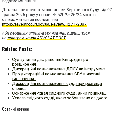
податкової пільги.
Детальніше з текстом постанови Верховного Суду від 07
травня 2025 року у справі № 520/9626/24 можна
ознайомитися за посиланням:
https://reyestr.court.gov.ua/Review/127172087
Аби першими отримувати новини, підпишіться
на
телеграм-канал ADVOKAT POST
.
Related Posts:
Суд зупинив дію рішення Київради про
розширення…
Дискреційні повноваження ДПСУ як інструмент…
Про дискреційні повноваження СБУ в частині
включення…
Дискреційні повноваження судді при розгляді
справ,…
Оскарження ухвал слідчого судді, який прийняв…
Ухвала слідчого судді, якою зобов’язано слідчого…
Останні новини