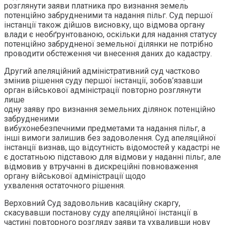
розглянути заяви платника про визнання земель
потенційно забрудненими та надання пільг. Суд першої
інстанції також дійшов висновку, що відмова органу
влади є необґрунтованою, оскільки для надання статусу
потенційно забрудненої земельної ділянки не потрібно
проводити обстеження чи внесення даних до кадастру.
Другий апеляційний адміністративний суд частково
змінив рішення суду першої інстанції, зобов’язавши
орган військової адміністрації повторно розглянути
лише
одну заяву про визнання земельних ділянок потенційно
забрудненими
вибухонебезпечними предметами та надання пільг, а
інші вимоги залишив без задоволення. Суд апеляційної
інстанції визнав, що відсутність відомостей у кадастрі не
є достатньою підставою для відмови у наданні пільг, але
відмовив у втручанні в дискреційні повноваження
органу військової адміністрації щодо
ухвалення остаточного рішення.
Верховний Суд задовольнив касаційну скаргу,
скасувавши постанову суду апеляційної інстанції в
частині повторного розгляду заяви та ухваливши нову