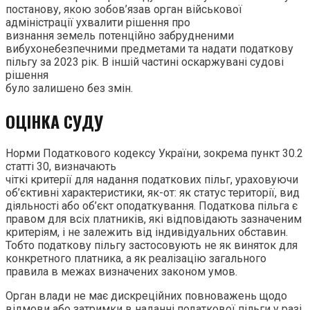
постанову, якою зобов’язав орган військової
адміністрації ухвалити рішення про
визнання земель потенційно забрудненими
вибухонебезпечними предметами та надати податкову
пільгу за 2023 рік. В іншій частині оскаржувані судові
рішення
було залишено без змін.
ОЦІНКА СУДУ
Норми Податкового кодексу України, зокрема пункт 30.2
статті 30, визначають
чіткі критерії для надання податкових пільг, ураховуючи
об’єктивні характеристики, як-от: як статус території, вид
діяльності або об’єкт оподаткування. Податкова пільга є
правом для всіх платників, які відповідають зазначеним
критеріям, і не залежить від індивідуальних обставин.
Тобто податкову пільгу застосовують не як виняток для
конкретного платника, а як реалізацію загального
правила в межах визначених законом умов.
Орган влади не має дискреційних повноважень щодо
відмови або затримки в наданні податкової пільги у разі