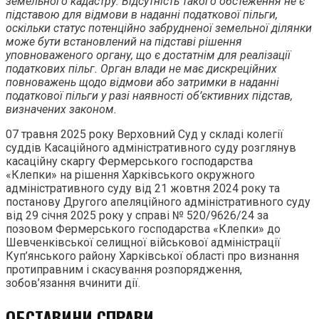
земельного кадастру. Відсутність такого обстеження не є
підставою для відмови в наданні податкової пільги,
оскільки статус потенційно забрудненої земельної ділянки
може бути встановлений на підставі рішення
уповноваженого органу, що є достатнім для реалізації
податкових пільг. Орган влади не має дискреційних
повноважень щодо відмови або затримки в наданні
податкової пільги у разі наявності об’єктивних підстав,
визначених законом.
07 травня 2025 року Верховний Суд у складі колегії
суддів Касаційного адміністративного суду розглянув
касаційну скаргу Фермерського господарства
«Клепки» на рішення Харківського окружного
адміністративного суду від 21 жовтня 2024 року та
постанову Другого апеляційного адміністративного суду
від 29 січня 2025 року у справі № 520/9626/24 за
позовом Фермерського господарства «Клепки» до
Шевченківської селищної військової адміністрації
Куп’янського району Харківської області про визнання
протиправним і скасування розпорядження,
зобов’язання вчинити дії.
ОБСТАВИНИ СПРАВИ