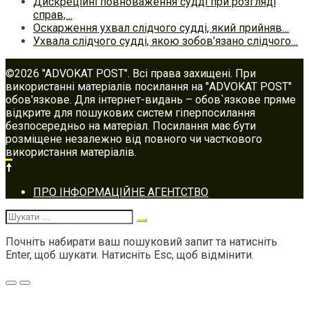
Дискреційні повноваження судді при розгляді
справ,…
Оскарження ухвал слідчого судді, який прийняв…
Ухвала слідчого судді, якою зобов’язано слідчого…
©2026 "ADVOKAT POST". Всі права захищені. При
використанні матеріалів посилання на "ADVOKAT POST"
обов'язкове. Для інтернет-видань – обов`язкове пряме
відкрите для пошукових систем гіперпосилання
безпосередньо на матеріал. Посилання має бути
розміщене незалежно від повного чи часткового
використання матеріалів.
Footer
ПРО ІНФОРМАЦІЙНЕ АГЕНТСТВО
navigation
Шукати:
Почніть набирати ваш пошуковий запит та натисніть
Enter, щоб шукати. Натисніть Esc, щоб відмінити.
Меню