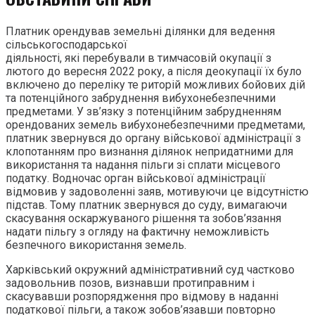
Платник орендував земельні ділянки для ведення
сільськогосподарської
діяльності, які перебували в тимчасовій окупації з
лютого до вересня 2022 року, а після деокупації їх було
включено до переліку те риторій можливих бойових дій
та потенційного забруднення вибухонебезпечними
предметами. У зв’язку з потенційним забрудненням
орендованих земель вибухонебезпечними предметами,
платник звернувся до органу військової адміністрації з
клопотанням про визнання ділянок непридатними для
використання та надання пільги зі сплати місцевого
податку. Водночас орган військової адміністрації
відмовив у задоволенні заяв, мотивуючи це відсутністю
підстав. Тому платник звернувся до суду, вимагаючи
скасування оскаржуваного рішення та зобов’язання
надати пільгу з огляду на фактичну неможливість
безпечного використання земель.
Харківський окружний адміністративний суд частково
задовольнив позов, визнавши протиправним і
скасувавши розпорядження про відмову в наданні
податкової пільги, а також зобов’язавши повторно