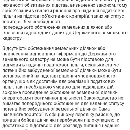
наявності об’єктивних підстав, визначених законом, тому
зобов’язаний ухвалити рішення про надання податкової
пільги на підставі об’єктивних критеріїв, таких як статус
території, без необхідності
попереднього обстеження земельних ділянок або
внесення відповідних даних до Державного земельного
кадастру.
Відсутність обстеження земельних ділянок або
невнесення відповідної інформації до Державного
земельного кадастру не може бути підставою для
відмови в наданні податкової пільги, оскільки статус
потенційно забрудненої земельної ділянки може бути
встановлений на підставі рішення уповноваженого
органу, що є як достатнім для реалізації податкових
пільг, так і необхідною умовою для подальших дій,
зокрема проведення обстеження земельної ділянки
операторами протимінної діяльності. Законодавство не
вимагає попереднього обстеження для надання статусу
потенційно забрудненої земельної ділянки. Сама
наявність території в офіційному переліку районів, де
тривали бойові дії чи які перебували під окупацією, є
достатньою підставою для розгляду питання надання