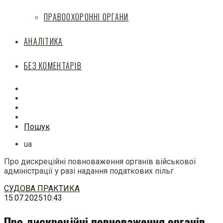
ПРАВООХОРОННІ ОРГАНИ
АНАЛІТИКА
БЕЗ КОМЕНТАРІВ
Facebook
Mail
Telegram
Feed
Пошук
ua
Про дискреційні повноваження органів військової
адміністрації у разі надання податкових пільг
Перейти
СУДОВА ПРАКТИКА
до
15.07.2025
10:43
змісту
Про дискреційні повноваження органів