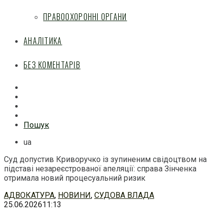
ПРАВООХОРОННІ ОРГАНИ
АНАЛІТИКА
БЕЗ КОМЕНТАРІВ
Facebook
Mail
Telegram
Feed
Пошук
ua
Суд допустив Криворучко із зупиненим свідоцтвом на
підставі незареєстрованої апеляції: справа Зінченка
отримала новий процесуальний ризик
Перейти
АДВОКАТУРА
,
НОВИНИ
,
СУДОВА ВЛАДА
до
25.06.2026
11:13
змісту