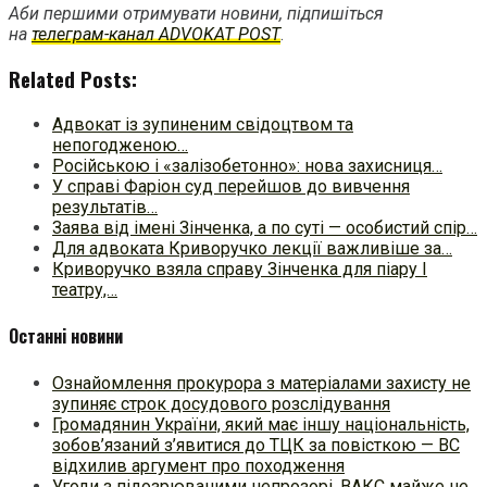
Аби першими отримувати новини, підпишіться
на
телеграм-канал ADVOKAT POST
.
Related Posts:
Адвокат із зупиненим свідоцтвом та
непогодженою…
Російською і «залізобетонно»: нова захисниця…
У справі Фаріон суд перейшов до вивчення
результатів…
Заява від імені Зінченка, а по суті — особистий спір…
Для адвоката Криворучко лекції важливіше за…
Криворучко взяла справу Зінченка для піару І
театру,…
Останні новини
Ознайомлення прокурора з матеріалами захисту не
зупиняє строк досудового розслідування
Громадянин України, який має іншу національність,
зобов’язаний з’явитися до ТЦК за повісткою — ВС
відхилив аргумент про походження
Угоди з підозрюваними непрозорі, ВАКС майже не