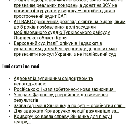
призначає реальних покарань, а донат на ЗСУ не
повинен фігурувати у вироку — потрібен давно
прострочений аудит САП
АП ВАКС призначила розгляд скарги на вирок, яким
до 8 років позбавлення волі засудили
мобілізованого суддю Турківського райсуду
Львівської області Кріля
Верховний суд Італії: опікунів і адвокатів
українським дітям без супроводу дорослих має
призначати консул України, а не італійський суд
Інші статті по темі
Адвокат із зупиненим свідоцтвом та
непогодженою…
Російською і «залізобетонно»: нова захисниця…
У справі Фаріон суд перейшов до вивчення
результатів…
Заява від імені Зінченка, а по суті — особистий спір…
Для адвоката Криворучко лекції важливіше за…
Криворучко взяла справу Зінченка для піару І
театру,…