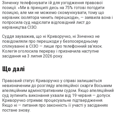
Зінченку телефонувати їй для узгодження правової
позиції. «Ми в принципі десь на 75% готові погодити
позицію, але ми не можемо скомунікувати, тому що
керівник ізолятора чинить перешкоди», — заявила вона і
попросила суд надіслати відповідний лист до
керівництва СІЗО.
Суддя зауважив, що ні Криворучко, ні Зінченко не
повідомляли про перешкоди у безпосередньому
спілкуванні в СІЗО — лише про телефонний зв’язок.
Колегія оголосила перерву і призначила наступне
засідання на 3 липня 2026 року.
Що далі
Правовий статус Криворучко у справі залишається
невизначеним до розгляду апеляційної скарги Восьмим
апеляційним адміністративним судом. Якщо апеляційний
суд зупинить виконання ухвали від 19 червня — допуск
Криворучко отримає процесуальне підтвердження.
Якщо ні — питання про законність її участі у засіданнях
постане знову.