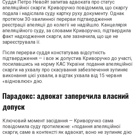
Суддя Петро Невойт запитав адвоката про статус
апеляційної скарги. Криворучко повідомила, що скаргу
подала і надіслала суду картку руху документу. Однак
протягом 30-хвилинної перерви підтвердження
реєстрації апеляції до колегії не надійшло. Канцелярія
апеляційного суду, за словами Криворучко, підтвердила
факт надходження скарги, але зазначила, що ще не
зареєструвала її.
Після перерви суддя констатував відсутність
підтвердження — і все ж допустив Криворучко до участі,
посилавшись на норму КАС України: подання апеляційної
скарги на ухвалу про скасування забезпечення зупиняє
виконання цієї ухвали, а відтак ухвала від 15 червня
«відновлює» дію.
Парадокс: адвокат заперечила власний
допуск
Ключовий момент засідання — Криворучко сама
повідомила суду протилежне: «подання апеляційної
скарги, саме в контексті як адвокат, воно не зупиняє дію