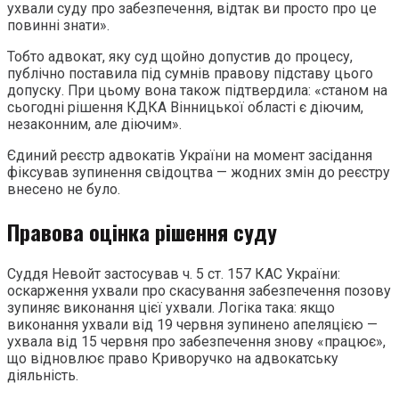
ухвали суду про забезпечення, відтак ви просто про це
повинні знати».
Тобто адвокат, яку суд щойно допустив до процесу,
публічно поставила під сумнів правову підставу цього
допуску. При цьому вона також підтвердила: «станом на
сьогодні рішення КДКА Вінницької області є діючим,
незаконним, але діючим».
Єдиний реєстр адвокатів України на момент засідання
фіксував зупинення свідоцтва — жодних змін до реєстру
внесено не було.
Правова оцінка рішення суду
Суддя Невойт застосував ч. 5 ст. 157 КАС України:
оскарження ухвали про скасування забезпечення позову
зупиняє виконання цієї ухвали. Логіка така: якщо
виконання ухвали від 19 червня зупинено апеляцією —
ухвала від 15 червня про забезпечення знову «працює»,
що відновлює право Криворучко на адвокатську
діяльність.