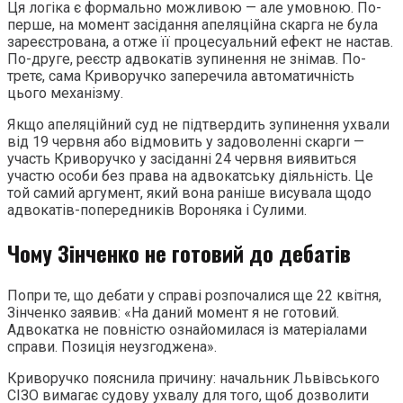
Ця логіка є формально можливою — але умовною. По-
перше, на момент засідання апеляційна скарга не була
зареєстрована, а отже її процесуальний ефект не настав.
По-друге, реєстр адвокатів зупинення не знімав. По-
третє, сама Криворучко заперечила автоматичність
цього механізму.
Якщо апеляційний суд не підтвердить зупинення ухвали
від 19 червня або відмовить у задоволенні скарги —
участь Криворучко у засіданні 24 червня виявиться
участю особи без права на адвокатську діяльність. Це
той самий аргумент, який вона раніше висувала щодо
адвокатів-попередників Вороняка і Сулими.
Чому Зінченко не готовий до дебатів
Попри те, що дебати у справі розпочалися ще 22 квітня,
Зінченко заявив: «На даний момент я не готовий.
Адвокатка не повністю ознайомилася із матеріалами
справи. Позиція неузгоджена».
Криворучко пояснила причину: начальник Львівського
СІЗО вимагає судову ухвалу для того, щоб дозволити