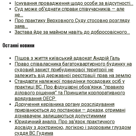
Існування провадження щодо особи за відсутності…
Суд може об'єднати справи співучасників — але
не…
Про практику Верховного Суду стосовно розгляду
заяв…
Застава йде за майном навіть до добросовісного…
Останні новини
Пішов з життя київський адвокат Андрій Галь
Право співвласника багатоквартирного будинку на
судовий захист прибудинкової території не
залежить від державної реєстрації прав на землю
Стандарти належної поведінки посадових осіб у
практиці ВC. Про фідуціарні обов’язки, “правило
ділового рішення” та Принципи корпоративного
врядування ОЕСР
Доручення керівника органу розслідування
прирівнюється до постанови — докази, отримані
дізнавачем, залишаються допустимими
Юридичний аналіз. Про зв’язок практичного
досвіду з доктриною, логікою і здоровим глуздом
суддя ВС Гудима