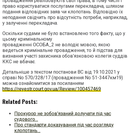
провадження реалізовують свої права, в тому числі і
право користуватися послугами перекладача, шляхом
подання відповідних заяв чи клопотань. Відповідно їх
неподання свідчить про відсутність потреби, наприклад,
у залученні перекладача.
Оскільки судами не було встановлено того факту, що у
цьому кримінальному
провадженні ОСОБА_2 не володіє мовою, якою
ведеться кримінальне провадження, то й підстав для
визнання участі захисника обов’язковою колегія суддів
ККС не вбачає.
Детальніше з текстом постанови ВС від 19.10.2021 у
справі No 570/328/17 (провадження No 51-3447км19)
можна ознайомитися за посиланням
https://reyestr.court.gov.ua/Review/100457469
Related Posts:
Прокурор не зобов’язаний долучати під час
судового…
Про стандарти доказування під час розгляду
клопотань…