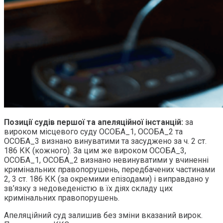
Позиції судів першої та апеляційної інстанцій:
за
вироком місцевого суду ОСОБА_1, ОСОБА_2 та
ОСОБА_3 визнано винуватими та засуджено за ч. 2 ст.
186 КК (кожного). За цим же вироком ОСОБА_3,
ОСОБА_1, ОСОБА_2 визнано невинуватими у вчиненні
кримінальних правопорушень, передбачених частинами
2, 3 ст. 186 КК (за окремими епізодами) і виправдано у
зв’язку з недоведеністю в їх діях складу цих
кримінальних правопорушень.
Апеляційний суд залишив без зміни вказаний вирок.