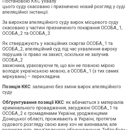
Постановою ККС ухвалу
цього суду скасовано і призначено новий розгляд у суді
апеляційної інстанції.
За вироком апеляційного суду вирок місцевого суду
скасовано у частині призначеного покарання ОСОБА_1,
ОСОБА_2 та ОСОБА_3
Як стверджують у касаційних скаргах ОСОБА_1 та
ОСОБА_2, апеляційний суд під час ухвалення вироку
порушив їх право на захист, оскільки не залучив
ОСОБА_2
захисника, ураховуючи те, що він не повною мірою
володіє українською мовою, а ОСОБА_1 (з тих самих
міркувань) – перекладача.
Позиція ККС
: залишено без зміни вирок апеляційного
суду.
Обґрунтування позиції ККС
: як вбачається з матеріалів
кримінального провадження, засуджені ОСОБА_1 та
ОСОБА_2 є громадянами України, уродженцями
Донецької області, проживають в Україні, протягом
судового розгляду свою вину хоч не визнавали, але
розуміли суть пред’явленого обвинувачення. Тобто будь-