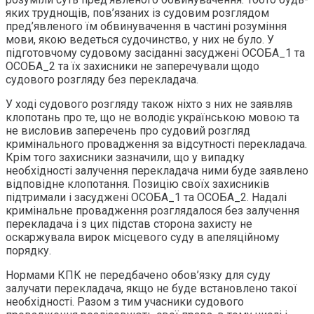
яких труднощів, пов’язаних із судовим розглядом
пред’явленого їм обвинувачення в частині розуміння
мови, якою ведеться судочинство, у них не було. У
підготовчому судовому засіданні засуджені ОСОБА_1 та
ОСОБА_2 та їх захисники не заперечували щодо
судового розгляду без перекладача.
У ході судового розгляду також ніхто з них не заявляв
клопотань про те, що не володіє українською мовою та
не висловив заперечень про судовий розгляд
кримінального провадження за відсутності перекладача.
Крім того захисники зазначили, що у випадку
необхідності залучення перекладача ними буде заявлено
відповідне клопотання. Позицію своїх захисників
підтримали і засуджені ОСОБА_1 та ОСОБА_2. Надалі
кримінальне провадження розглядалося без залучення
перекладача і з цих підстав сторона захисту не
оскаржувала вирок місцевого суду в апеляційному
порядку.
Нормами КПК не передбачено обов’язку для суду
залучати перекладача, якщо не буде встановлено такої
необхідності. Разом з тим учасники судового