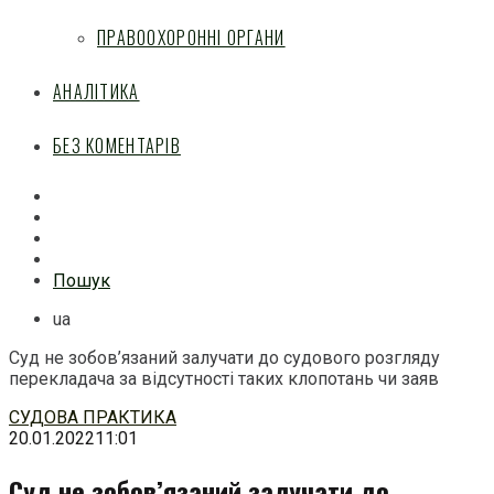
ПРАВООХОРОННІ ОРГАНИ
АНАЛІТИКА
БЕЗ КОМЕНТАРІВ
Facebook
Mail
Telegram
Feed
Пошук
ua
Суд не зобов’язаний залучати до судового розгляду
перекладача за відсутності таких клопотань чи заяв
Перейти
СУДОВА ПРАКТИКА
до
20.01.2022
11:01
змісту
Суд не зобов’язаний залучати до