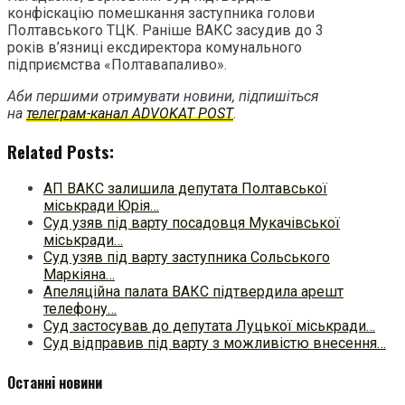
конфіскацію помешкання заступника голови
Полтавського ТЦК. Раніше ВАКС засудив до 3
років в’язниці ексдиректора комунального
підприємства «Полтавапаливо».
Аби першими отримувати новини, підпишіться
на
телеграм-канал ADVOKAT POST
.
Related Posts:
АП ВАКС залишила депутата Полтавської
міськради Юрія…
Суд узяв під варту посадовця Мукачівської
міськради…
Суд узяв під варту заступника Сольського
Маркіяна…
Апеляційна палата ВАКС підтвердила арешт
телефону…
Суд застосував до депутата Луцької міськради…
Суд відправив під варту з можливістю внесення…
Останні новини