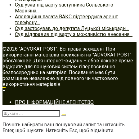
Суд узяв під варту заступника Сольського
Маркіяна…
Апеляційна палата ВАКС підтвердила арешт
телефону…
Суд застосував до депутата Луцької міськради…
Суд відправив під варту з можливістю внесення…
©2026 "ADVOKAT POST". Всі права захищені. При
використанні матеріалів посилання на "ADVOKAT POST"
обов'язкове. Для інтернет-видань – обов`язкове пряме
відкрите для пошукових систем гіперпосилання
безпосередньо на матеріал. Посилання має бути
розміщене незалежно від повного чи часткового
використання матеріалів.
Footer
ПРО ІНФОРМАЦІЙНЕ АГЕНТСТВО
navigation
Шукати:
Почніть набирати ваш пошуковий запит та натисніть
Enter, щоб шукати. Натисніть Esc, щоб відмінити.