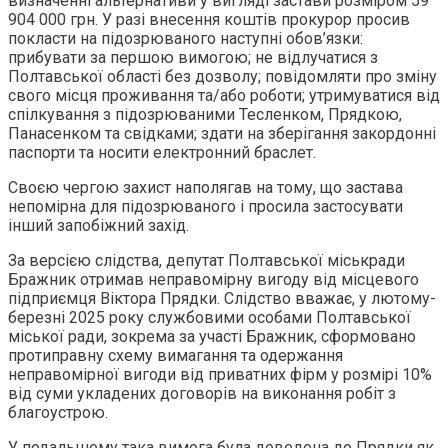
визначенні альтернативи у вигляді застави розміром 59
904 000 грн. У разі внесення коштів прокурор просив
покласти на підозрюваного наступні обов’язки:
прибувати за першою вимогою; не відлучатися з
Полтавської області без дозволу; повідомляти про зміну
свого місця проживання та/або роботи; утримуватися від
спілкування з підозрюваними Тесленком, Прядкою,
Панасенком та свідками; здати на зберігання закордонні
паспорти та носити електронний браслет.
Своєю чергою захист наполягав на тому, що застава
непомірна для підозрюваного і просила застосувати
інший запобіжний захід.
За версією слідства, депутат Полтавської міськради
Бражник отримав неправомірну вигоду від місцевого
підприємця Віктора Прядки. Слідство вважає, у лютому-
березні 2025 року службовими особами Полтавської
міської ради, зокрема за участі Бражник, сформовано
протиправну схему вимагання та одержання
неправомірної вигоди від приватних фірм у розмірі 10%
від суми укладених договорів на виконання робіт з
благоустрою.
У подальшому така вимога була доведена до Прядки як