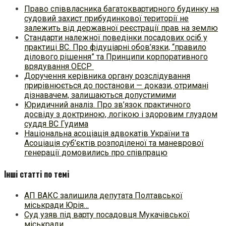
Право співвласника багатоквартирного будинку на
судовий захист прибудинкової території не
залежить від державної реєстрації прав на землю
Стандарти належної поведінки посадових осіб у
практиці ВC. Про фідуціарні обов’язки, “правило
ділового рішення” та Принципи корпоративного
врядування ОЕСР
Доручення керівника органу розслідування
прирівнюється до постанови — докази, отримані
дізнавачем, залишаються допустимими
Юридичний аналіз. Про зв’язок практичного
досвіду з доктриною, логікою і здоровим глуздом
суддя ВС Гудима
Національна асоціація адвокатів України та
Асоціація суб’єктів розподіленої та маневрової
генерації домовились про співпрацю
Інші статті по темі
АП ВАКС залишила депутата Полтавської
міськради Юрія…
Суд узяв під варту посадовця Мукачівської
міськради…