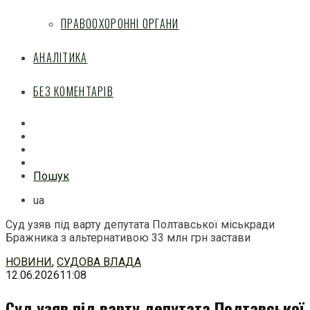
ПРАВООХОРОННІ ОРГАНИ
АНАЛІТИКА
БЕЗ КОМЕНТАРІВ
Facebook
Mail
Telegram
Feed
Пошук
ua
Суд узяв під варту депутата Полтавської міськради
Бражника з альтернативою 33 млн грн застави
Перейти
НОВИНИ
,
СУДОВА ВЛАДА
до
12.06.2026
11:08
змісту
Суд узяв під варту депутата Полтавської