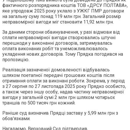
фактичного розпорядника коштів ТОВ «ДРСУ ПОЛТАВА»,
яке упродовж 2025 року уклало з УЖКГ ПМР договори
на загальну суму понад 119 млн грн. Загальний розмір
неправомірної вигоди міг становити 11,92 млн грн.
За даними сторони обвинувачення, у разі відмови від
сплати неправомірної вигоди створювались штучні
перешкоди у виконанні договорів, затримувалась
оплата виконаних робіт та унеможливлювалось
укладення нових договорів. Тому Прядка погодився на
пропозицію.
Реалізація зазначеної домовленості відбувалась
шляхом поетапної передачі грошових коштів після
отримання оплати за виконані роботи. Зокрема, у період
з 27 серпня по 27 листопада 2025 року Прядко особисто,
а також через іншу особу, надав частину неправомірної
вигоди у загальній сумі 2 млн грн шляхом чотирьох
траншів по 500 тисяч грн кожний.
Раніше суд визначив Прядці заставу у 5,99 млн грн з
обов’язками.
Нагадаємо, Верховний Суд підтвердив