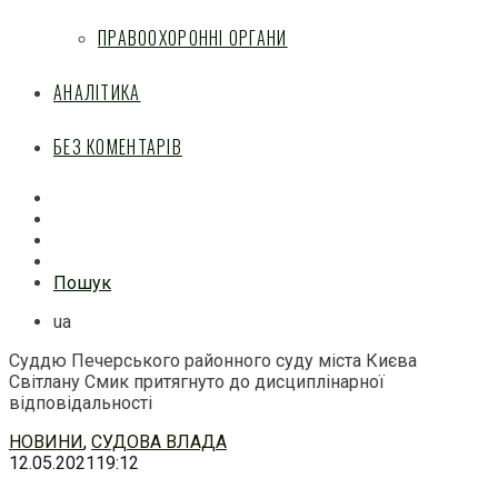
ПРАВООХОРОННІ ОРГАНИ
АНАЛІТИКА
БЕЗ КОМЕНТАРІВ
Facebook
Mail
Telegram
Feed
Пошук
ua
Суддю Печерського районного суду міста Києва
Світлану Смик притягнуто до дисциплінарної
відповідальності
Перейти
НОВИНИ
,
СУДОВА ВЛАДА
до
12.05.2021
19:12
змісту