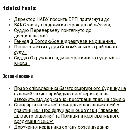
Related Posts:
Директор НАБУ просить ВРП притягнути до…
ВАКС знову продовжив строк дії обов'язків,…
Суддю Переверзеву притягнуто до
дисциплінарної…
Геннадій Боголюбов відреагував на рішення…
Пішла з життя суддя Солом'янського районного
суду…
Суддю Окружного адміністративного суду міста
Києва…
Останні новини
Право співвласника багатоквартирного будинку на
судовий захист прибудинкової території не
залежить від державної реєстрації прав на землю
Стандарти належної поведінки посадових осіб у
практиці ВC. Про фідуціарні обов’язки, “правило
ділового рішення” та Принципи корпоративного
врядування ОЕСР
Доручення керівника органу розслідування