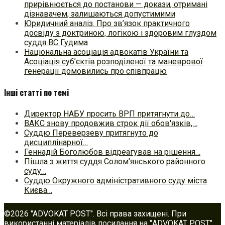
прирівнюється до постанови — докази, отримані
дізнавачем, залишаються допустимими
Юридичний аналіз. Про зв’язок практичного
досвіду з доктриною, логікою і здоровим глуздом
суддя ВС Гудима
Національна асоціація адвокатів України та
Асоціація суб’єктів розподіленої та маневрової
генерації домовились про співпрацю
Інші статті по темі
Директор НАБУ просить ВРП притягнути до…
ВАКС знову продовжив строк дії обов'язків,…
Суддю Переверзеву притягнуто до
дисциплінарної…
Геннадій Боголюбов відреагував на рішення…
Пішла з життя суддя Солом'янського районного
суду…
Суддю Окружного адміністративного суду міста
Києва…
©2026 "ADVOKAT POST". Всі права захищені. При
використанні матеріалів посилання на "ADVOKAT POST"