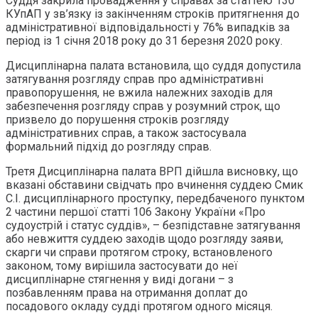
Суддя закрила провадження у справах за статтею 130
КУпАП у зв’язку із закінченням строків притягнення до
адміністративної відповідальності у 76% випадків за
період із 1 січня 2018 року до 31 березня 2020 року.
Дисциплінарна палата встановила, що суддя допустила
затягування розгляду справ про адміністративні
правопорушення, не вжила належних заходів для
забезпечення розгляду справ у розумний строк, що
призвело до порушення строків розгляду
адміністративних справ, а також застосувала
формальний підхід до розгляду справ.
Третя Дисциплінарна палата ВРП дійшла висновку, що
вказані обставини свідчать про вчинення суддею Смик
С.І. дисциплінарного проступку, передбаченого пунктом
2 частини першої статті 106 Закону України «Про
судоустрій і статус суддів», – безпідставне затягування
або невжиття суддею заходів щодо розгляду заяви,
скарги чи справи протягом строку, встановленого
законом, тому вирішила застосувати до неї
дисциплінарне стягнення у виді догани – з
позбавленням права на отримання доплат до
посадового окладу судді протягом одного місяця.