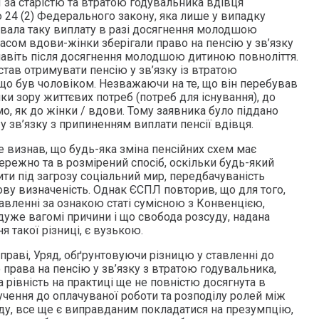
 за старістю та втратою годувальника вдівця
 24 (2) Федерального закону, яка лише у випадку
увала таку виплату в разі досягнення молодшою
асом вдови-жінки зберігали право на пенсію у зв’язку
навіть після досягнення молодшою дитиною повноліття.
став отримувати пенсію у зв’язку із втратою
що був чоловіком. Незважаючи на те, що він перебував
очки зору життєвих потреб (потреб для існування), до
мо, як до жінки / вдови. Тому заявника було піддано
 зв’язку з припиненням виплати пенсії вдівця.
 визнав, що будь-яка зміна пенсійних схем має
ережно та в розмірений спосіб, оскільки будь-який
ти під загрозу соціальний мир, передбачуваність
ову визначеність. Однак ЄСПЛ повторив, що для того,
авленні за ознакою статі сумісною з Конвенцією,
дуже вагомі причини і що свобода розсуду, надана
 такої різниці, є вузькою.
праві, Уряд, обґрунтовуючи різницю у ставленні до
о права на пенсію у зв’язку з втратою годувальника,
рівність на практиці ще не повністю досягнута в
лучення до оплачуваної роботи та розподілу ролей між
у, все ще є виправданим покладатися на презумпцію,