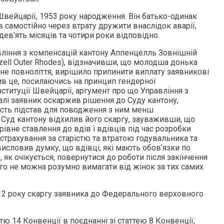
вейцарії, 1953 року народження. Він батько-одинак
в самостійно через втрату дружити внаслідок аварії,
 дев’ять місяців та чотири роки відповідно.
вління з компенсацій кантону Аппенцелль Зовнішній
nzell Outer Rhodes), відзначивши, що молодша донька
не повноліття, вирішило припинити виплату заявникові
чив це, посилаючись на принцип гендерної
нституції Швейцарії, аргумент про що Управління з
алі заявник оскаржив рішення до Суду кантону,
сть підстав для поводження з ним менш
 Суд кантону відхилив його скаргу, зауваживши, що
івне ставлення до вдів і вдівців під час розробки
страхування за старістю та втратою годувальника та
 висловив думку, що вдівці, які мають обов’язки по
 як очікується, повернутися до роботи після закінчення
ього не можна розумно вимагати від жінок за тих самих
12 року скаргу заявника до Федерального верховного
тю 14 Конвенції в поєднанні зі статтею 8 Конвенції,