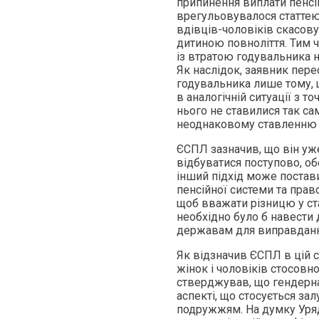
припинення виплати пенсії
врегульовувалося статтею
вдівців-чоловіків скасов
дитиною повноліття. Тим ч
із втратою годувальника 
Як наслідок, заявник пере
годувальника лише тому, 
в аналогічній ситуації з т
нього не ставилися так са
неоднаковому ставленню у
ЄСПЛ зазначив, що він уже
відбуватися поступово, об
інший підхід може постави
пенсійної системи та прав
щоб вважати різницю у ст
необхідно було б навести 
державам для виправдання
Як відзначив ЄСПЛ в цій с
жінок і чоловіків стосовн
стверджував, що гендерна 
аспекті, що стосується за
подружжям. На думку Уряд