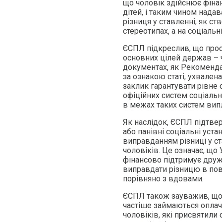
що чоловік здійснює фіна
дітей, і таким чином нада
різниця у ставленні, як с
стереотипах, а на соціальн
ЄСПЛ підкреслив, що прос
основних цілей держав – 
документах, як Рекомендац
за ознакою статі, ухвалена
заклик гарантувати рівне 
офіційних систем соціальн
в межах таких систем вип
Як наслідок, ЄСПЛ підтвер
або панівні соціальні уста
виправданням різниці у ста
чоловіків. Це означає, що
фінансово підтримує друж
виправдати різницю в пов
порівняно з вдовами.
ЄСПЛ також зауважив, що 
частіше займаються оплач
чоловіків, які присвятили 