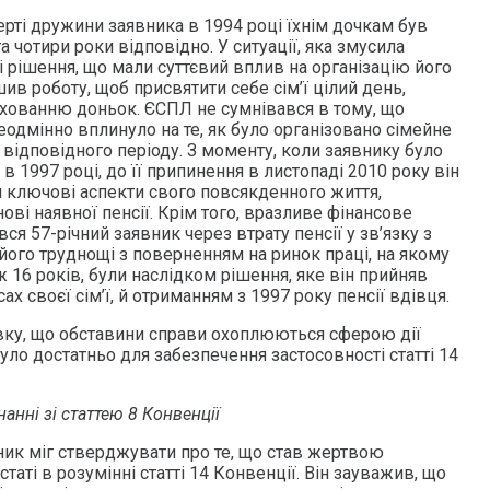
ерті дружини заявника в 1994 році їхнім дочкам був
та чотири роки відповідно. У ситуації, яка змусила
 рішення, що мали суттєвий вплив на організацію його
шив роботу, щоб присвятити себе сім’ї цілий день,
хованню доньок. ЄСПЛ не сумнівався в тому, що
еодмінно вплинуло на те, як було організовано сімейне
відповідного періоду. З моменту, коли заявнику було
в 1997 році, до її припинення в листопаді 2010 року він
ли ключові аспекти свого повсякденного життя,
нові наявної пенсії. Крім того, вразливе фінансове
ся 57-річний заявник через втрату пенсії у зв’язку з
його труднощі з поверненням на ринок праці, на якому
ж 16 років, були наслідком рішення, яке він прийняв
сах своєї сім’ї, й отриманням з 1997 року пенсії вдівця.
ку, що обставини справи охоплюються сферою дії
було достатньо для забезпечення застосовності статті 14
нанні зі статтею 8 Конвенції
ик міг стверджувати про те, що став жертвою
таті в розумінні статті 14 Конвенції. Він зауважив, що