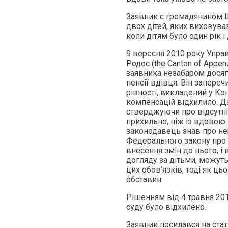
Заявник є громадянином Ш
двох дітей, яких виховува
коли дітям було один рік і
9 вересня 2010 року Упра
Родос (the Canton of Appe
заявника незабаром досяг
пенсії вдівця. Він запере
рівності, викладений у Ко
компенсацій відхилило. Д
стверджуючи про відсутні
прихильно, ніж із вдовою.
законодавець знав про нер
Федерального закону про 
внесення змін до нього, і
догляду за дітьми, можуть,
цих обов’язків, тоді як ц
обставин.
Рішенням від 4 травня 20
суду було відхилено.
Заявник посилався на стат