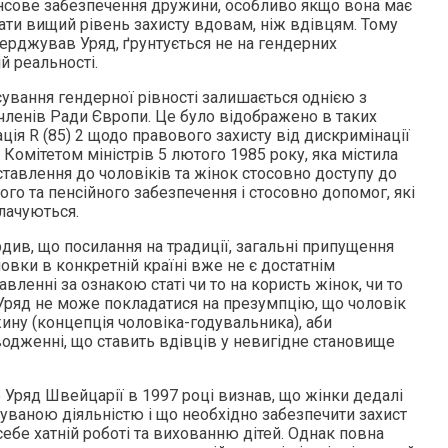
нсове забезпечення дружини, особливо якщо вона має
вати вищий рівень захисту вдовам, ніж вдівцям. Тому
тверджував Уряд, ґрунтується не на гендерних
ій реальності.
ування гендерної рівності залишається однією з
членів Ради Європи. Це було відображено в таких
ія R (85) 2 щодо правового захисту від дискримінації
 Комітетом міністрів 5 лютого 1985 року, яка містила
ставлення до чоловіків та жінок стосовно доступу до
ого та пенсійного забезпечення і стосовно допомог, які
лачуються.
див, що посилання на традиції, загальні припущення
новки в конкретній країні вже не є достатнім
вленні за ознакою статі чи то на користь жінок, чи то
 Уряд не може покладатися на презумпцію, що чоловік
ину (концепція чоловіка-годувальника), аби
одженні, що ставить вдівців у невигідне становище
Уряд Швейцарії в 1997 році визнав, що жінки дедалі
уваною діяльністю і що необхідно забезпечити захист
себе хатній роботі та вихованню дітей. Однак повна