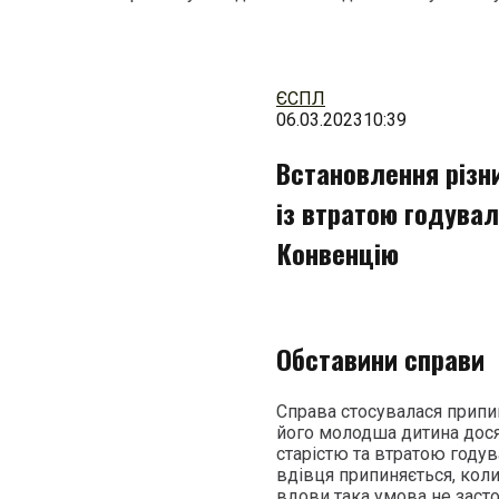
Перейти
до
змісту
ЄСПЛ
06.03.2023
10:39
Встановлення різни
із втратою годувал
Конвенцію
Обставини справи
Справа стосувалася припин
його молодша дитина дося
старістю та втратою годув
вдівця припиняється, коли
вдови така умова не засто