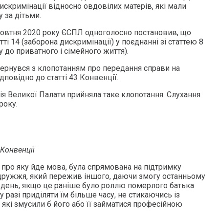
искримінації відносно овдовілих матерів, які мали
 за дітьми.
овтня 2020 року ЄСПЛ одноголосно постановив, що
ті 14 (заборона дискримінації) у поєднанні зі статтею 8
у до приватного і сімейного життя).
вернувся з клопотанням про передання справи на
дповідно до статті 43 Конвенції.
ія Великої Палати прийняла таке клопотання. Слухання
року.
 Конвенції
 про яку йде мова, була спрямована на підтримку
одружжя, який пережив іншого, даючи змогу останньому
й день, якщо це раніше було роллю померлого батька
у разі приділяти їм більше часу, не стикаючись із
які змусили б його або її займатися професійною