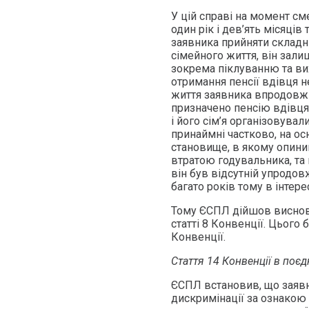
У цій справі на момент см
один рік і дев’ять місяців 
заявника прийняти складні
сімейного життя, він зали
зокрема піклуванню та ви
отримання пенсії вдівця н
життя заявника впродовж 
призначено пенсію вдівця 
і його сім’я організовува
принаймні частково, на ос
становище, в якому опинив
втратою годувальника, та 
він був відсутній упродов
багато років тому в інтере
Тому ЄСПЛ дійшов виснов
статті 8 Конвенції. Цього 
Конвенції.
Стаття 14 Конвенції в поєд
ЄСПЛ встановив, що заявн
дискримінації за ознакою с