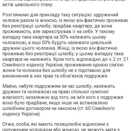
актів цивільного стану.
Розглянемо для прикладу таку ситуацію: одружений
чоловік разом із жінкою, із якою він фактично проживає
без реєстрації шлюбу, придбав квартиру, де вони
проживають, але зареєстрував її на себе. У такому
випадку така квартира на 50% належить цьому
чоловікові, а інші 50% будуть належати цивільній
дружині цього чоловіка. Жінці, із якою він фактично
проживає без реєстрації шлюбу, у цьому випадку така
квартира не належить. Крім того, відповідно до ч. 2 ст. 21
Сімейного кодексу України, проживання однією сім’єю
жінки та чоловіка без шлюбу не є підставою для
виникнення в них прав та обов’язків подружжя.
Майно, набуте подружжям за час шлюбу, належить
дружині та чоловікові на праві спільної сумісної
власності, незалежно від того, на ім’я кого з подружжя
воно було придбане, якщо інше не встановлено
шлюбним договором чи законом (ст. 60 Сімейного
кодексу України).
Отже, особи, які мають позашлюбні відносини з
одруженим чоловіком або жінкою, не можуть мати з