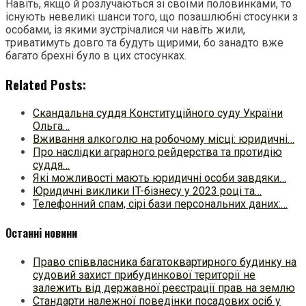
Навіть, якщо й розлучаютьcя зі своїми половинками, то
існують невеликі шанси того, що позашлюбні стосунки з
особами, із якими зустрічалися чи навіть жили,
триватимуть довго та будуть щирими, бо занадто вже
багато брехні було в цих стосунках.
Related Posts:
Скандальна суддя Конституційного суду України
Ольга…
Вживання алкоголю на робочому місці: юридичні…
Про наслідки аграрного рейдерства та протидію
суддя…
Які можливості мають юридичні особи завдяки…
Юридичні виклики IT-бізнесу у 2023 році та…
Телефонний спам, сірі бази персональних даних:…
Останні новини
Право співвласника багатоквартирного будинку на
судовий захист прибудинкової території не
залежить від державної реєстрації прав на землю
Стандарти належної поведінки посадових осіб у