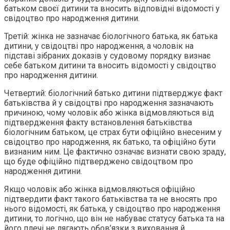
батьком своєї дитини та вносить відповідні відомості у
свідоцтво про народження дитини.
Третій: жінка не зазначає біологічного батька, як батька
дитини, у свідоцтві про народження, а чоловік на
підставі зібраних доказів у судовому порядку визнає
себе батьком дитини та вносить відомості у свідоцтво
про народження дитини.
Четвертий: біологічний батько дитини підтверджує факт
батьківства й у свідоцтві про народження зазначають
причиною, чому чоловік або жінка відмовляються від
підтвердження факту встановлення батьківства
біологічним батьком, це страх бути офіційно внесеним у
свідоцтво про народження, як батько, та офіційно бути
визнаним ним. Це фактично означає визнати свою зраду,
що буде офіційно підтверджено свідоцтвом про
народження дитини.
Якщо чоловік або жінка відмовляються офіційно
підтвердити факт такого батьківства та не вносять про
нього відомості, як батька, у свідоцтво про народження
дитини, то логічно, що він не набуває статусу батька та на
його плечі не лягають обов’язки з виховання й