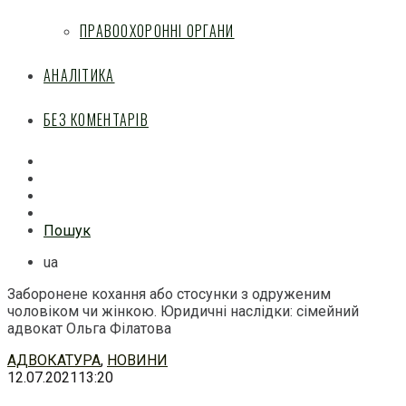
ПРАВООХОРОННІ ОРГАНИ
АНАЛІТИКА
БЕЗ КОМЕНТАРІВ
Facebook
Mail
Telegram
Feed
Пошук
ua
Заборонене кохання або стосунки з одруженим
чоловіком чи жінкою. Юридичні наслідки: сімейний
адвокат Ольга Філатова
Перейти
АДВОКАТУРА
,
НОВИНИ
до
12.07.2021
13:20
змісту