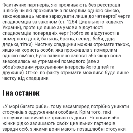
Фактичних партнерів, які проживають без реєстрації
шлюбу чи які проживали з померлим однією сім’єю,
законодавець може зарахувати лише до четвертої черги
спадкоємців за законом (ст. 1264 Цивільного кодексу
України), проте це лише за умови відсутності
спадкоємців попередніх черг (тобто за відсутності в
померлого дітей, батьків, братів, сестер, баби, діда,
дядька, тітки). Частину спадщини можна отримати також,
якщо на користь особи, яка проживала з померлим
однією сім’єю, було залишено заповіт або якщо вона
знаходилась на утриманні померлого (але з
обов’язковим урахуванням інтересів його дітей та
дружини). Отже, по факту отримати можливо буде лише
частку від спадщини.
І на останок
«У морі багато риби», тому насамперед потрібно уникати
стосунків з одруженими особами. Крім того, такі
стосунки зазвичай не тривають довго. Чоловіки або
жінки рідко залишають своїх цивільних партнерів
заради осіб, з якими вони мають позашлюбні стосунки.