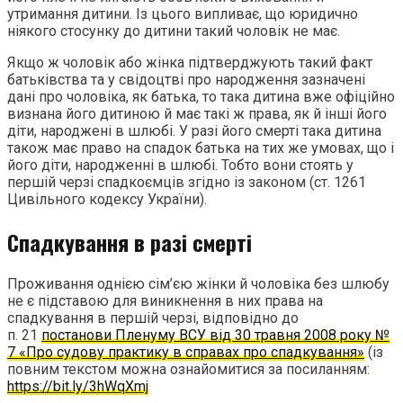
утримання дитини. Із цього випливає, що юридично
ніякого стосунку до дитини такий чоловік не має.
Якщо ж чоловік або жінка підтверджують такий факт
батьківства та у свідоцтві про народження зазначені
дані про чоловіка, як батька, то така дитина вже офіційно
визнана його дитиною й має такі ж права, як й інші його
діти, народжені в шлюбі. У разі його смерті така дитина
також має право на спадок батька на тих же умовах, що і
його діти, народженні в шлюбі. Тобто вони стоять у
першій черзі спадкоємців згідно із законом (ст. 1261
Цивільного кодексу України).
Спадкування в разі смерті
Проживання однією сім’єю жінки й чоловіка без шлюбу
не є підставою для виникнення в них права на
спадкування в першій черзі, відповідно до
п. 21
постанови Пленуму ВСУ від 30 травня 2008 року №
7 «Про судову практику в справах про спадкування»
(із
повним текстом можна ознайомитися за посиланням:
https://bit.ly/3hWqXmj