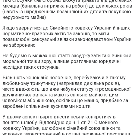
Такі стосунки «на стороні» можуть тривати від декількох
місяців (банальна інтрижка на роботі) до декількох років
(навіть із народженням позашлюбних дітей та покупкою
нерухомого майна).
Якщо звернутися до Сімейного кодексу України й інших
нормативно-правових актів та законів, то мати
позашлюбні сексуальні зв’язки законодавством України
не заборонено.
Не будемо в межах цієї статті засуджувати такі вчинки з
моральної точки зору, а лише розглянемо юридичні
наслідки таких стосунків.
Більшість жінок або чоловіків, перебуваючи в такому
любовному трикутнику (наприклад декілька років),
часто вважають, що вже набули статусу «громадянської
дружини/чоловіка» та мають спільне майно із цим
чоловіком або жінкою, оскільки це майно, придбане за
зароблені спільними зусиллями кошти.
У цьому аспекті варто внести певну конкретику в
поняття шлюбу. Відповідно до ч. 1 ст. 21 Сімейного
кодексу України, шлюбом є сімейний союз жінки та
чоловіка, зареєстрований в органі державної реєстрації