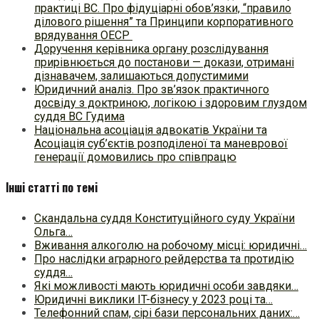
практиці ВC. Про фідуціарні обов’язки, “правило
ділового рішення” та Принципи корпоративного
врядування ОЕСР
Доручення керівника органу розслідування
прирівнюється до постанови — докази, отримані
дізнавачем, залишаються допустимими
Юридичний аналіз. Про зв’язок практичного
досвіду з доктриною, логікою і здоровим глуздом
суддя ВС Гудима
Національна асоціація адвокатів України та
Асоціація суб’єктів розподіленої та маневрової
генерації домовились про співпрацю
Інші статті по темі
Скандальна суддя Конституційного суду України
Ольга…
Вживання алкоголю на робочому місці: юридичні…
Про наслідки аграрного рейдерства та протидію
суддя…
Які можливості мають юридичні особи завдяки…
Юридичні виклики IT-бізнесу у 2023 році та…
Телефонний спам, сірі бази персональних даних:…