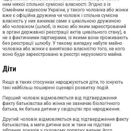
ним ніякої спільної сумісної власності. Згідно з із
Сімейним кодексом України, у такого чоловіка або жінки
вже є офіційна дружина чи чоловік і спільна сумісна
власність у них виникає саме з цивільною дружиною
або чоловіком (шлюб, із якою або яким зареєстрований
в органі державної реєстрації актів цивільного стану), а
не з фактичними партнерами, із якими вони проживають
без реєстрації шлюбу. У такому випадку набуте майно
чоловіка або жінки є винятково власністю того, на кого
воно буде зареєстровано в реєстрі нерухомого майна.
Діти
Якщо в таких стосунках народжуються діти, то існують
такі найбільш поширені сценарії розвитку подій.
Перший: чоловік відмовляється від підтвердження
факту батьківства або жінка не зазначає біологічного
батька, як батька дитини у свідоцтві про народження.
Другий: чоловік відмовляється від підтвердження факту
батьківства, а мати дитини все ж таки на підставі
зібраних доказів у судовому порядку визнає його