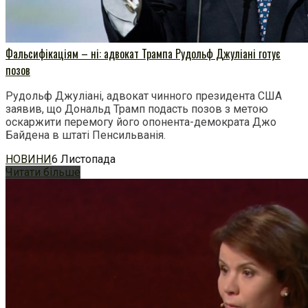
Фальсифікаціям – ні: адвокат Трампа Рудольф Джуліані готує
позов
Рудольф Джуліані, адвокат чинного президента США
заявив, що Дональд Трамп подасть позов з метою
оскаржити перемогу його опонента-демократа Джо
Байдена в штаті Пенсильванія.
НОВИНИ
6 Листопада
Читати більше