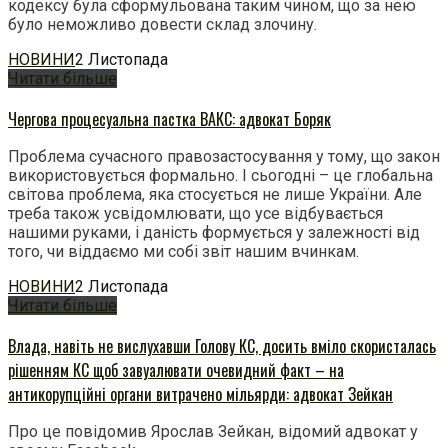
кодексу була сформульована таким чином, що за нею
було неможливо довести склад злочину.
НОВИНИ
2 Листопада
Читати більше
Чергова процесуальна пастка ВАКС: адвокат Боряк
Проблема сучасного правозастосування у тому, що закон
використовується формально. І сьогодні – це глобальна
світова проблема, яка стосується не лише України. Але
треба також усвідомлювати, що усе відбувається
нашими руками, і даність формується у залежності від
того, чи віддаємо ми собі звіт нашим вчинкам.
НОВИНИ
2 Листопада
Читати більше
Влада, навіть не вислухавши Голову КС, досить вміло скористалась
рішенням КС щоб завуалювати очевидний факт – на
антикорупційні органи витрачено мільярди: адвокат Зейкан
Про це повідомив Ярослав Зейкан, відомий адвокат у