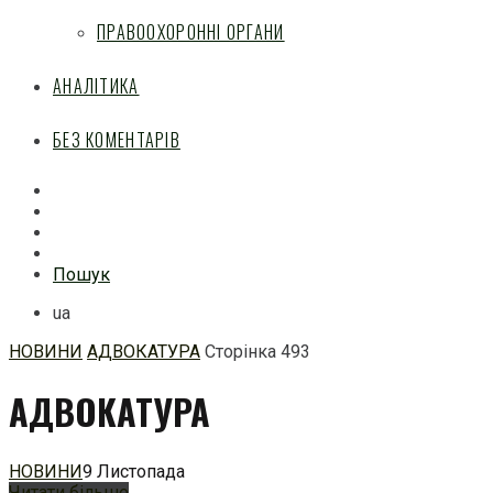
ПРАВООХОРОННІ ОРГАНИ
АНАЛІТИКА
БЕЗ КОМЕНТАРІВ
Facebook
Mail
Telegram
Feed
Пошук
ua
НОВИНИ
АДВОКАТУРА
Сторінка 493
Перейти
АДВОКАТУРА
до
змісту
НОВИНИ
9 Листопада
Читати більше