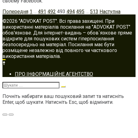
своєму Facebook.
Posts
Попередня
1
…
491
492
493
494
495
…
513
Наступна
navigation
©2026 "ADVOKAT POST". Всі права захищені. При
використанні матеріалів посилання на "ADVOKAT POST"
обов'язкове. Для інтернет-видань – обов`язкове пряме
відкрите для пошукових систем гіперпосилання
безпосередньо на матеріал. Посилання має бути
розміщене незалежно від повного чи часткового
використання матеріалів.
Footer
ПРО ІНФОРМАЦІЙНЕ АГЕНТСТВО
navigation
Шукати:
Почніть набирати ваш пошуковий запит та натисніть
Enter, щоб шукати. Натисніть Esc, щоб відмінити.
Меню