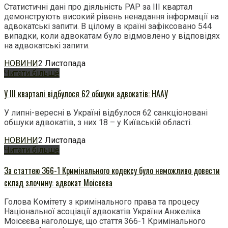
Статистичні дані про діяльність РАР за ІІІ квартал
демонструють високий рівень ненадання інформації на
адвокатські запити. В цілому в країні зафіксовано 544
випадки, коли адвокатам було відмовлено у відповідях
на адвокатські запити.
НОВИНИ
2 Листопада
Читати більше
У ІІІ кварталі відбулося 62 обшуки адвокатів: НААУ
У липні-вересні в Україні відбулося 62 санкціоновані
обшуки адвокатів, з них 18 – у Київській області.
НОВИНИ
2 Листопада
Читати більше
За статтею 366-1 Кримінального кодексу було неможливо довести
склад злочину: адвокат Моісєєва
Голова Комітету з кримінального права та процесу
Національної асоціації адвокатів України Анжеліка
Моісєєва наголошує, що стаття 366-1 Кримінального