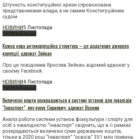
Штучність конституційної кризи спровокована
представниками влади, а не самим Конституційним
судом.
НОВИНИ
5 Листопада
Читати більше
Кожна нова антикорупційна структура – це додаткове джерело
корупції: адвокат Зейкан
Про це повідомив Ярослав Зейкан, відомий адвокат у
своєму Facebook.
НОВИНИ
4 Листопада
Читати більше
Величезні кошти розкрадаються в системі установ для інвалідів
“Інваспорт”, яку курує Сушкевич: адвокат Вознюк
Аналіз роботи системи установ фізкультури і спорту для
осіб з інвалідністю “Інваспорт” свідчить, що в її рамках
розкрадаються величезні суми державних коштів,
тільки в 2020 році “Інваспорт” “освоїв” 351 млн гривень