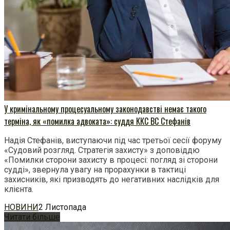
У кримінальному процесуальному законодавстві немає такого
терміна, як «помилка адвоката»: суддя ККС ВС Стефанів
Надія Стефанів, виступаючи під час третьої сесії форуму
«Судовий розгляд. Стратегія захисту» з доповіддю
«Помилки сторони захисту в процесі: погляд зі сторони
судді», звернула увагу на прорахунки в тактиці
захисників, які призводять до негативних наслідків для
клієнта.
НОВИНИ
2 Листопада
Читати більше