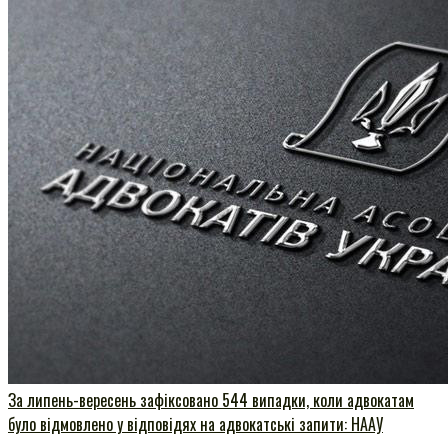
За липень-вересень зафіксовано 544 випадки, коли адвокатам
було відмовлено у відповідях на адвокатські запити: НААУ