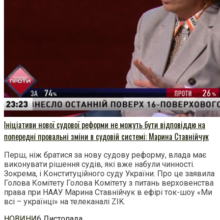
Ініціативи нової судової реформи не можуть бути відповіддю на
попередні провальні зміни в судовій системі: Марина Ставнійчук
Перш, ніж братися за нову судову реформу, влада має
виконувати рішення судів, які вже набули чинності.
Зокрема, і Конституційного суду України. Про це заявила
Голова Комітету Голова Комітету з питань верховенства
права при НААУ Марина Ставнійчук в ефірі ток-шоу «Ми
всі – українці» на телеканалі ZIK.
НОВИНИ
6 Листопада