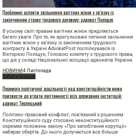
Проблемні аспекти звільнення вагітних жінок у зв’язку із
закінченням строку трудового договору: адвокат Поліщук
В усьому світі правам вагітних жінок приділяється
багато уваги. Про те, як врегульовані питання звільнення
вагітних жінок у зв’язку із закінченням трудового
контракту в Україні AdvokatPost поспілкувався із
Вікторією Поліщук, Головою комітету з трудового права,
що діє у складі Національної асоціації адвокатів України.
НОВИНИ
4 Листопада
Читати більше
Перемога політичної доцільності над конституційністю може
призвести до втрати легітимності всіх державних інституцій:
адвокат Терлецький
Політико-правовий конфлікт, пов’язаний з рішенням
Конституційного суду стосовно неконституційності
окремих положень закону «Про запобігання корупції»
набирає обертів. До нього долучається все більше