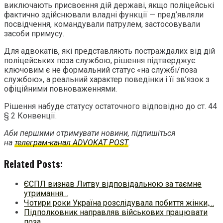
виключають присвоєння дій державі, якщо поліцейські
фактично здійснювали владні функції — пред’являли
посвідчення, командували патрулем, застосовували
засоби примусу.
Для адвокатів, які представляють постраждалих від дій
поліцейських поза службою, рішення підтверджує:
ключовим є не формальний статус «на службі/поза
службою», а реальний характер поведінки і її зв’язок з
офіційними повноваженнями.
Рішення набуде статусу остаточного відповідно до ст. 44
§ 2 Конвенції.
Аби першими отримувати новини, підпишіться
на
телеграм-канал ADVOKAT POST
.
Related Posts:
ЄСПЛ визнав Литву відповідальною за таємне
утримання…
Чотири роки Україна розслідувала побиття жінки,…
Підполковник направляв військових працювати
поза…