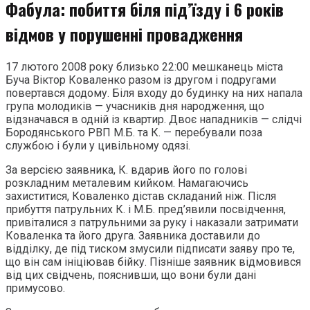
Фабула: побиття біля під’їзду і 6 років
відмов у порушенні провадження
17 лютого 2008 року близько 22:00 мешканець міста
Буча Віктор Коваленко разом із другом і подругами
повертався додому. Біля входу до будинку на них напала
група молодиків — учасників дня народження, що
відзначався в одній із квартир. Двоє нападників — слідчі
Бородянського РВП М.Б. та К. — перебували поза
службою і були у цивільному одязі.
За версією заявника, К. вдарив його по голові
розкладним металевим кийком. Намагаючись
захиститися, Коваленко дістав складаний ніж. Після
прибуття патрульних К. і М.Б. пред’явили посвідчення,
привіталися з патрульними за руку і наказали затримати
Коваленка та його друга. Заявника доставили до
відділку, де під тиском змусили підписати заяву про те,
що він сам ініціював бійку. Пізніше заявник відмовився
від цих свідчень, пояснивши, що вони були дані
примусово.