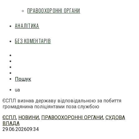
ПРАВООХОРОННІ ОРГАНИ
АНАЛІТИКА
БЕЗ КОМЕНТАРІВ
Facebook
Mail
Telegram
Feed
Пошук
ua
ЄСПЛ визнав державу відповідальною за побиття
громадянина поліціянтами поза службою
Перейти
ЄСПЛ
,
НОВИНИ
,
ПРАВООХОРОННІ ОРГАНИ
,
СУДОВА
до
ВЛАДА
змісту
29.06.2026
09:34