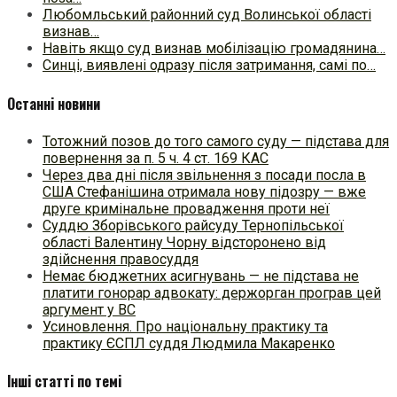
Любомльський районний суд Волинської області
визнав…
Навіть якщо суд визнав мобілізацію громадянина…
Синці, виявлені одразу після затримання, самі по…
Останні новини
Тотожний позов до того самого суду — підстава для
повернення за п. 5 ч. 4 ст. 169 КАС
Через два дні після звільнення з посади посла в
США Стефанішина отримала нову підозру — вже
друге кримінальне провадження проти неї
Суддю Зборівського райсуду Тернопільської
області Валентину Чорну відсторонено від
здійснення правосуддя
Немає бюджетних асигнувань — не підстава не
платити гонорар адвокату: держорган програв цей
аргумент у ВС
Усиновлення. Про національну практику та
практику ЄСПЛ суддя Людмила Макаренко
Інші статті по темі