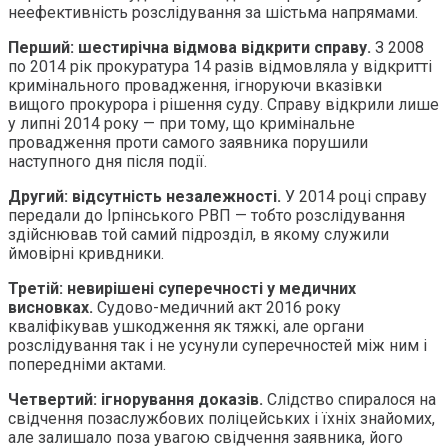
неефективність розслідування за шістьма напрямами.
Перший: шестирічна відмова відкрити справу.
З 2008
по 2014 рік прокуратура 14 разів відмовляла у відкритті
кримінального провадження, ігноруючи вказівки
вищого прокурора і рішення суду. Справу відкрили лише
у липні 2014 року — при тому, що кримінальне
провадження проти самого заявника порушили
наступного дня після події.
Другий: відсутність незалежності.
У 2014 році справу
передали до Ірпінського РВП — тобто розслідування
здійснював той самий підрозділ, в якому служили
ймовірні кривдники.
Третій: невирішені суперечності у медичних
висновках.
Судово-медичний акт 2016 року
кваліфікував ушкодження як тяжкі, але органи
розслідування так і не усунули суперечностей між ним і
попередніми актами.
Четвертий: ігнорування доказів.
Слідство спиралося на
свідчення позаслужбових поліцейських і їхніх знайомих,
але залишало поза увагою свідчення заявника, його