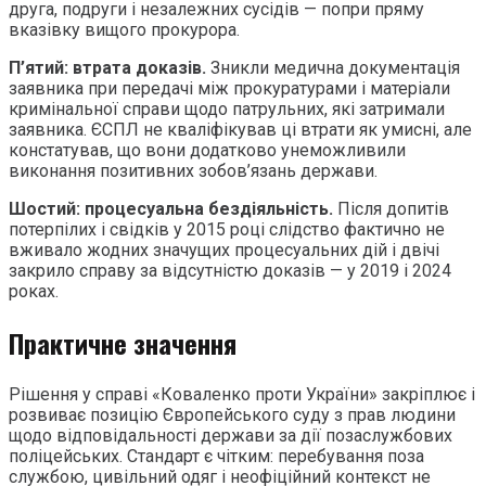
друга, подруги і незалежних сусідів — попри пряму
вказівку вищого прокурора.
П’ятий: втрата доказів.
Зникли медична документація
заявника при передачі між прокуратурами і матеріали
кримінальної справи щодо патрульних, які затримали
заявника. ЄСПЛ не кваліфікував ці втрати як умисні, але
констатував, що вони додатково унеможливили
виконання позитивних зобов’язань держави.
Шостий: процесуальна бездіяльність.
Після допитів
потерпілих і свідків у 2015 році слідство фактично не
вживало жодних значущих процесуальних дій і двічі
закрило справу за відсутністю доказів — у 2019 і 2024
роках.
Практичне значення
Рішення у справі «Коваленко проти України» закріплює і
розвиває позицію Європейського суду з прав людини
щодо відповідальності держави за дії позаслужбових
поліцейських. Стандарт є чітким: перебування поза
службою, цивільний одяг і неофіційний контекст не