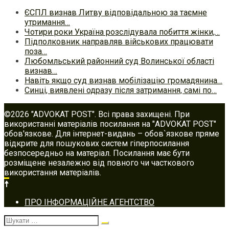
ЄСПЛ визнав Литву відповідальною за таємне
утримання…
Чотири роки Україна розслідувала побиття жінки,…
Підполковник направляв військових працювати
поза…
Любомльський районний суд Волинської області
визнав…
Навіть якщо суд визнав мобілізацію громадянина…
Синці, виявлені одразу після затримання, самі по…
©2026 "ADVOKAT POST". Всі права захищені. При
використанні матеріалів посилання на "ADVOKAT POST"
обов'язкове. Для інтернет-видань – обов`язкове пряме
відкрите для пошукових систем гіперпосилання
безпосередньо на матеріал. Посилання має бути
розміщене незалежно від повного чи часткового
використання матеріалів.
Footer
ПРО ІНФОРМАЦІЙНЕ АГЕНТСТВО
navigation
Шукати: