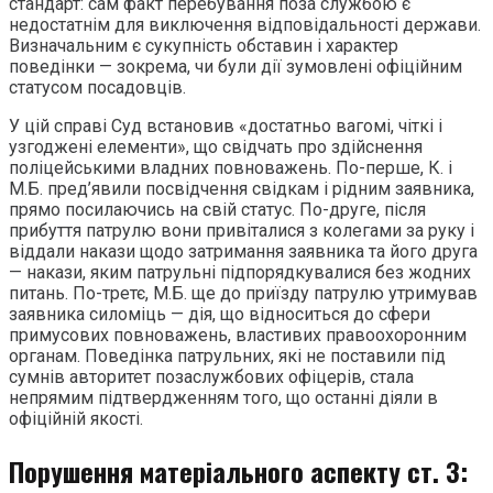
стандарт: сам факт перебування поза службою є
недостатнім для виключення відповідальності держави.
Визначальним є сукупність обставин і характер
поведінки — зокрема, чи були дії зумовлені офіційним
статусом посадовців.
У цій справі Суд встановив «достатньо вагомі, чіткі і
узгоджені елементи», що свідчать про здійснення
поліцейськими владних повноважень. По-перше, К. і
М.Б. пред’явили посвідчення свідкам і рідним заявника,
прямо посилаючись на свій статус. По-друге, після
прибуття патрулю вони привіталися з колегами за руку і
віддали накази щодо затримання заявника та його друга
— накази, яким патрульні підпорядкувалися без жодних
питань. По-третє, М.Б. ще до приїзду патрулю утримував
заявника силоміць — дія, що відноситься до сфери
примусових повноважень, властивих правоохоронним
органам. Поведінка патрульних, які не поставили під
сумнів авторитет позаслужбових офіцерів, стала
непрямим підтвердженням того, що останні діяли в
офіційній якості.
Порушення матеріального аспекту ст. 3: