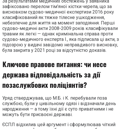
За результатами медичних обстежень у заявника
зафіксовано перелом тім’яної кістки черепа, що за
висновком судово-медичної експертизи 2016 року
класифікований як тяжке тілесне ушкодження,
небезпечне для життя на момент заподіяння. Перші
судово-медичні акти 2008-2009 років класифікували
травми як легкі — однак кримінальна справа проти
судово-медичного експерта І., яка підписала ці акти, з
підозрою у видачі завідомо неправдивого висновку,
була закрита у 2021 році за відсутністю доказів.
Ключове правове питання: чи несе
держава відповідальність за дії
позаслужбових поліціянтів?
Уряд стверджував, що М.Б. і К. перебували поза
службою, були у цивільному одязі і відзначали день
народження — а тому їхні дії є суто приватними і не
можуть бути присвоєні державі.
ЄСПЛ відхилив цей аргумент і сформулював чіткий